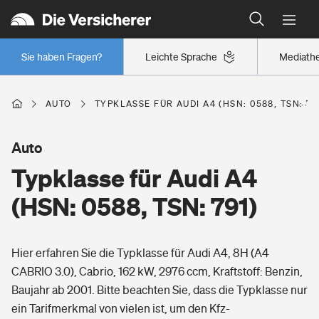
Typklassen: So ist Ihr Auto eingestuft
Wer versichert was: Jetzt Versicherer finden
Regionalklassen: So ist Ihre Region eingestuft
Sie haben Fragen?
Leichte Sprache
Mediath
Wer versichert was: Jetzt Versicherer finden
AUTO
TYPKLASSE FÜR AUDI A4 (HSN: 0588, TSN: 79
Beruf
Auto
Typklasse für Audi A4
Berufsunfähigkeitsversicherung
Wohnen
(HSN: 0588, TSN: 791)
Erwerbsunfähigkeitsversicherung
Wohngebäudeversicherung
Hier erfahren Sie die Typklasse für Audi A4, 8H (A4
Freizeit
Grundfähigkeitsversicherung
CABRIO 3.0), Cabrio, 162 kW, 2976 ccm, Kraftstoff: Benzin,
Hausratversicherung
Baujahr ab 2001. Bitte beachten Sie, dass die Typklasse nur
Arbeitsrechtsschutz
Pri­vate Haft­pflicht­
ein Tarifmerkmal von vielen ist, um den Kfz-
Gesundheit
Elementarversicherung