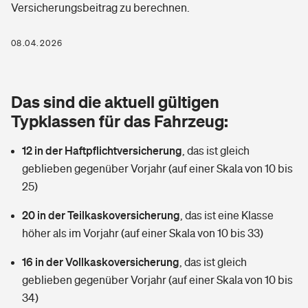
Versicherungsbeitrag zu berechnen.
Berufshaftpflichtversicherung
Rechts­schutz­ver­si­che­rung
Photovoltaik
Private Krankenversicherung
08.04.2026
Zur Übersicht
Fahrradversicherung
Wärmepumpen versichern
Zahnzusatzversicherung
Unfallversicherung
Tools
Das sind die aktuell gültigen
Glasversicherung
Dread-Disease-Versicherung
Typklassen für das Fahrzeug:
Kinderunfall­ver­si­che­rung
Rentenrechner: Wie viel Geld bekomme ich im Alter?
Vermieterrrechtsschutz
Tierkrankenversicherung
12 in der Haftpflichtversicherung
,
das ist gleich
Kinderinvalidität
geblieben gegenüber Vorjahr (auf einer Skala von 10 bis
Wer versichert was: Jetzt Versicherer finden
Mietkautionsversicherung
Zur Übersicht
25)
Reiseversicherung
Sie haben Fragen?
Restkreditversicherung
20 in der Teilkaskoversicherung
,
das ist eine Klasse
Tools
höher als im Vorjahr (auf einer Skala von 10 bis 33)
Hundehalter-Haftpflicht
Zur Übersicht
16 in der Vollkaskoversicherung
,
das ist gleich
Pferdehalter-Haftpflicht
Wer versichert was: Jetzt Versicherer finden
geblieben gegenüber Vorjahr (auf einer Skala von 10 bis
Tools
34)
Handyversicherung