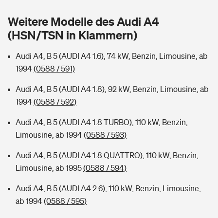
Sie haben Fragen?
Weitere Modelle des Audi A4
Hochwasser-Check: Wie gefährdet ist Ihr Haus?
Private Cyberversicherung
Rentenrechner: Wie viel Geld bekomme ich im Alter?
(HSN/TSN in Klammern)
Wer versichert was: Jetzt Versicherer finden
Musikinstrumentenversicherung
Audi A4, B 5 (AUDI A4 1.6), 74 kW, Benzin, Limousine, ab
1994
(0588 / 591)
Sie haben Fragen?
Zur Übersicht
Audi A4, B 5 (AUDI A4 1.8), 92 kW, Benzin, Limousine, ab
1994
(0588 / 592)
Tools
Audi A4, B 5 (AUDI A4 1.8 TURBO), 110 kW, Benzin,
Limousine, ab 1994
(0588 / 593)
Kinderunfall-Check: Mehr Sicherheit für deine Kids
Audi A4, B 5 (AUDI A4 1.8 QUATTRO), 110 kW, Benzin,
Typklassen: So ist Ihr Auto eingestuft
Limousine, ab 1995
(0588 / 594)
Audi A4, B 5 (AUDI A4 2.6), 110 kW, Benzin, Limousine,
Sie haben Fragen?
ab 1994
(0588 / 595)