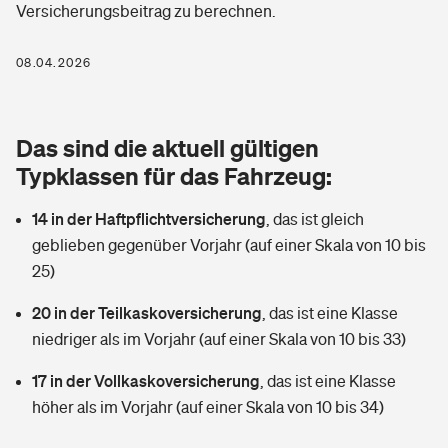
Versicherungsbeitrag zu berechnen.
Berufshaftpflichtversicherung
Rechts­schutz­ver­si­che­rung
Photovoltaik
Private Krankenversicherung
08.04.2026
Zur Übersicht
Fahrradversicherung
Wärmepumpen versichern
Zahnzusatzversicherung
Unfallversicherung
Tools
Das sind die aktuell gültigen
Glasversicherung
Dread-Disease-Versicherung
Typklassen für das Fahrzeug:
Kinderunfall­ver­si­che­rung
Rentenrechner: Wie viel Geld bekomme ich im Alter?
Vermieterrrechtsschutz
Tierkrankenversicherung
14 in der Haftpflichtversicherung
,
das ist gleich
Kinderinvalidität
geblieben gegenüber Vorjahr (auf einer Skala von 10 bis
Wer versichert was: Jetzt Versicherer finden
Mietkautionsversicherung
Zur Übersicht
25)
Reiseversicherung
Sie haben Fragen?
Restkreditversicherung
20 in der Teilkaskoversicherung
,
das ist eine Klasse
Tools
niedriger als im Vorjahr (auf einer Skala von 10 bis 33)
Hundehalter-Haftpflicht
Zur Übersicht
17 in der Vollkaskoversicherung
,
das ist eine Klasse
Pferdehalter-Haftpflicht
Wer versichert was: Jetzt Versicherer finden
höher als im Vorjahr (auf einer Skala von 10 bis 34)
Tools
Handyversicherung