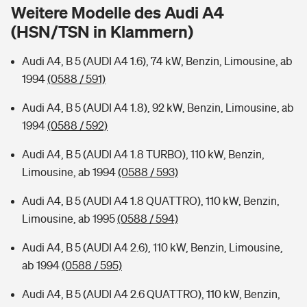
Sie haben Fragen?
Weitere Modelle des Audi A4
(HSN/TSN in Klammern)
Hochwasser-Check: Wie gefährdet ist Ihr Haus?
Private Cyberversicherung
Rentenrechner: Wie viel Geld bekomme ich im Alter?
Audi A4, B 5 (AUDI A4 1.6), 74 kW, Benzin, Limousine, ab
Wer versichert was: Jetzt Versicherer finden
Musikinstrumentenversicherung
1994
(0588 / 591)
Sie haben Fragen?
Zur Übersicht
Audi A4, B 5 (AUDI A4 1.8), 92 kW, Benzin, Limousine, ab
1994
(0588 / 592)
Tools
Audi A4, B 5 (AUDI A4 1.8 TURBO), 110 kW, Benzin,
Limousine, ab 1994
(0588 / 593)
Kinderunfall-Check: Mehr Sicherheit für deine Kids
Audi A4, B 5 (AUDI A4 1.8 QUATTRO), 110 kW, Benzin,
Limousine, ab 1995
(0588 / 594)
Typklassen: So ist Ihr Auto eingestuft
Audi A4, B 5 (AUDI A4 2.6), 110 kW, Benzin, Limousine,
ab 1994
(0588 / 595)
Sie haben Fragen?
Audi A4, B 5 (AUDI A4 2.6 QUATTRO), 110 kW, Benzin,