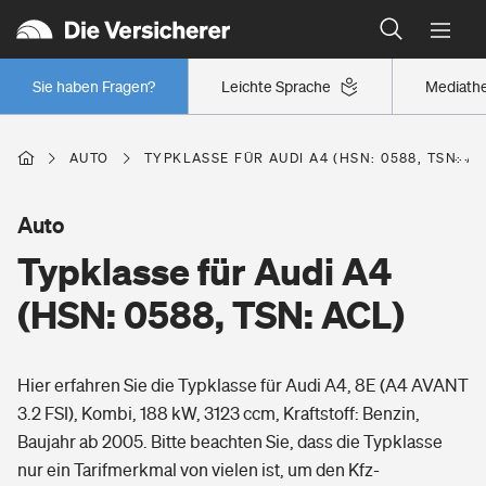
Typklassen: So ist Ihr Auto eingestuft
Wer versichert was: Jetzt Versicherer finden
Regionalklassen: So ist Ihre Region eingestuft
Sie haben Fragen?
Leichte Sprache
Mediath
Wer versichert was: Jetzt Versicherer finden
AUTO
TYPKLASSE FÜR AUDI A4 (HSN: 0588, TSN: AC
Beruf
Auto
Typklasse für Audi A4
Berufsunfähigkeitsversicherung
Wohnen
(HSN: 0588, TSN: ACL)
Erwerbsunfähigkeitsversicherung
Wohngebäudeversicherung
Hier erfahren Sie die Typklasse für Audi A4, 8E (A4 AVANT
Freizeit
Grundfähigkeitsversicherung
3.2 FSI), Kombi, 188 kW, 3123 ccm, Kraftstoff: Benzin,
Hausratversicherung
Baujahr ab 2005. Bitte beachten Sie, dass die Typklasse
Arbeitsrechtsschutz
Pri­vate Haft­pflicht­
nur ein Tarifmerkmal von vielen ist, um den Kfz-
Gesundheit
Elementarversicherung