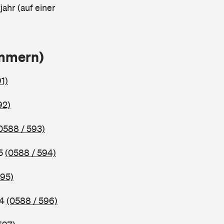
ahr (auf einer
ammern)
1)
92)
0588 / 593)
95
(0588 / 594)
595)
94
(0588 / 596)