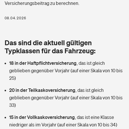
Versicherungsbeitrag zu berechnen.
Berufshaftpflichtversicherung
Rechts­schutz­ver­si­che­rung
Photovoltaik
Private Krankenversicherung
08.04.2026
Zur Übersicht
Fahrradversicherung
Wärmepumpen versichern
Zahnzusatzversicherung
Unfallversicherung
Tools
Das sind die aktuell gültigen
Glasversicherung
Dread-Disease-Versicherung
Typklassen für das Fahrzeug:
Kinderunfall­ver­si­che­rung
Rentenrechner: Wie viel Geld bekomme ich im Alter?
Vermieterrrechtsschutz
Tierkrankenversicherung
18 in der Haftpflichtversicherung
,
das ist gleich
Kinderinvalidität
geblieben gegenüber Vorjahr (auf einer Skala von 10 bis
Wer versichert was: Jetzt Versicherer finden
Mietkautionsversicherung
Zur Übersicht
25)
Reiseversicherung
Sie haben Fragen?
Restkreditversicherung
20 in der Teilkaskoversicherung
,
das ist gleich
Tools
geblieben gegenüber Vorjahr (auf einer Skala von 10 bis
Hundehalter-Haftpflicht
Zur Übersicht
33)
Pferdehalter-Haftpflicht
Wer versichert was: Jetzt Versicherer finden
15 in der Vollkaskoversicherung
,
das ist eine Klasse
Tools
niedriger als im Vorjahr (auf einer Skala von 10 bis 34)
Handyversicherung