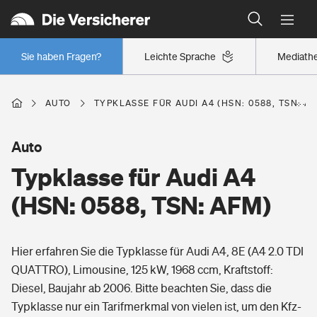
Typklassen: So ist Ihr Auto eingestuft
Wer versichert was: Jetzt Versicherer finden
Regionalklassen: So ist Ihre Region eingestuft
Sie haben Fragen?
Leichte Sprache
Mediath
Wer versichert was: Jetzt Versicherer finden
AUTO
TYPKLASSE FÜR AUDI A4 (HSN: 0588, TSN: A
Beruf
Auto
Typklasse für Audi A4
Berufsunfähigkeitsversicherung
Wohnen
(HSN: 0588, TSN: AFM)
Erwerbsunfähigkeitsversicherung
Wohngebäudeversicherung
Hier erfahren Sie die Typklasse für Audi A4, 8E (A4 2.0 TDI
Freizeit
Grundfähigkeitsversicherung
QUATTRO), Limousine, 125 kW, 1968 ccm, Kraftstoff:
Hausratversicherung
Diesel, Baujahr ab 2006. Bitte beachten Sie, dass die
Arbeitsrechtsschutz
Pri­vate Haft­pflicht­
Typklasse nur ein Tarifmerkmal von vielen ist, um den Kfz-
Gesundheit
Elementarversicherung