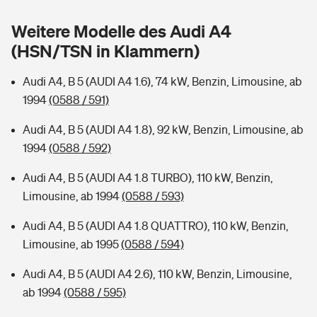
Sie haben Fragen?
Weitere Modelle des Audi A4
Hochwasser-Check: Wie gefährdet ist Ihr Haus?
Private Cyberversicherung
Rentenrechner: Wie viel Geld bekomme ich im Alter?
(HSN/TSN in Klammern)
Wer versichert was: Jetzt Versicherer finden
Musikinstrumentenversicherung
Audi A4, B 5 (AUDI A4 1.6), 74 kW, Benzin, Limousine, ab
1994
(0588 / 591)
Sie haben Fragen?
Zur Übersicht
Audi A4, B 5 (AUDI A4 1.8), 92 kW, Benzin, Limousine, ab
1994
(0588 / 592)
Tools
Audi A4, B 5 (AUDI A4 1.8 TURBO), 110 kW, Benzin,
Limousine, ab 1994
(0588 / 593)
Kinderunfall-Check: Mehr Sicherheit für deine Kids
Audi A4, B 5 (AUDI A4 1.8 QUATTRO), 110 kW, Benzin,
Typklassen: So ist Ihr Auto eingestuft
Limousine, ab 1995
(0588 / 594)
Audi A4, B 5 (AUDI A4 2.6), 110 kW, Benzin, Limousine,
Sie haben Fragen?
ab 1994
(0588 / 595)