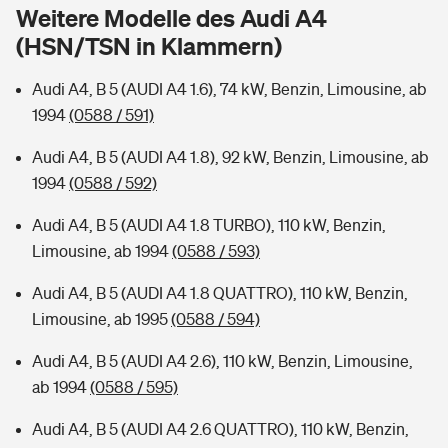
Sie haben Fragen?
Weitere Modelle des Audi A4
(HSN/TSN in Klammern)
Hochwasser-Check: Wie gefährdet ist Ihr Haus?
Private Cyberversicherung
Rentenrechner: Wie viel Geld bekomme ich im Alter?
Audi A4, B 5 (AUDI A4 1.6), 74 kW, Benzin, Limousine, ab
Wer versichert was: Jetzt Versicherer finden
Musikinstrumentenversicherung
1994
(0588 / 591)
Sie haben Fragen?
Zur Übersicht
Audi A4, B 5 (AUDI A4 1.8), 92 kW, Benzin, Limousine, ab
1994
(0588 / 592)
Tools
Audi A4, B 5 (AUDI A4 1.8 TURBO), 110 kW, Benzin,
Limousine, ab 1994
(0588 / 593)
Kinderunfall-Check: Mehr Sicherheit für deine Kids
Audi A4, B 5 (AUDI A4 1.8 QUATTRO), 110 kW, Benzin,
Limousine, ab 1995
(0588 / 594)
Typklassen: So ist Ihr Auto eingestuft
Audi A4, B 5 (AUDI A4 2.6), 110 kW, Benzin, Limousine,
ab 1994
(0588 / 595)
Sie haben Fragen?
Audi A4, B 5 (AUDI A4 2.6 QUATTRO), 110 kW, Benzin,