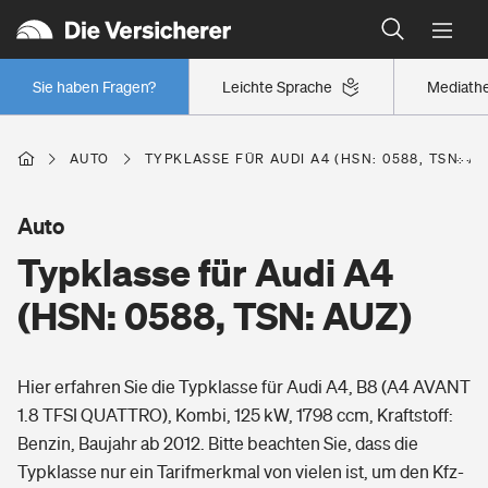
Typklassen: So ist Ihr Auto eingestuft
Wer versichert was: Jetzt Versicherer finden
Regionalklassen: So ist Ihre Region eingestuft
Sie haben Fragen?
Leichte Sprache
Mediath
Wer versichert was: Jetzt Versicherer finden
AUTO
TYPKLASSE FÜR AUDI A4 (HSN: 0588, TSN: AU
Beruf
Auto
Typklasse für Audi A4
Berufsunfähigkeitsversicherung
Wohnen
(HSN: 0588, TSN: AUZ)
Erwerbsunfähigkeitsversicherung
Wohngebäudeversicherung
Hier erfahren Sie die Typklasse für Audi A4, B8 (A4 AVANT
Freizeit
Grundfähigkeitsversicherung
1.8 TFSI QUATTRO), Kombi, 125 kW, 1798 ccm, Kraftstoff:
Hausratversicherung
Benzin, Baujahr ab 2012. Bitte beachten Sie, dass die
Arbeitsrechtsschutz
Pri­vate Haft­pflicht­
Typklasse nur ein Tarifmerkmal von vielen ist, um den Kfz-
Gesundheit
Elementarversicherung