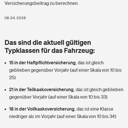
Versicherungsbeitrag zu berechnen.
Berufshaftpflichtversicherung
Rechts­schutz­ver­si­che­rung
Photovoltaik
Private Krankenversicherung
08.04.2026
Zur Übersicht
Fahrradversicherung
Wärmepumpen versichern
Zahnzusatzversicherung
Unfallversicherung
Tools
Das sind die aktuell gültigen
Glasversicherung
Dread-Disease-Versicherung
Typklassen für das Fahrzeug:
Kinderunfall­ver­si­che­rung
Rentenrechner: Wie viel Geld bekomme ich im Alter?
Vermieterrrechtsschutz
Tierkrankenversicherung
15 in der Haftpflichtversicherung
,
das ist gleich
Kinderinvalidität
geblieben gegenüber Vorjahr (auf einer Skala von 10 bis
Wer versichert was: Jetzt Versicherer finden
Mietkautionsversicherung
Zur Übersicht
25)
Reiseversicherung
Sie haben Fragen?
Restkreditversicherung
21 in der Teilkaskoversicherung
,
das ist gleich geblieben
Tools
gegenüber Vorjahr (auf einer Skala von 10 bis 33)
Hundehalter-Haftpflicht
Zur Übersicht
18 in der Vollkaskoversicherung
,
das ist eine Klasse
Pferdehalter-Haftpflicht
Wer versichert was: Jetzt Versicherer finden
niedriger als im Vorjahr (auf einer Skala von 10 bis 34)
Tools
Handyversicherung