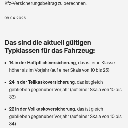
Kfz-Versicherungsbeitrag zu berechnen.
Berufshaftpflichtversicherung
Rechts­schutz­ver­si­che­rung
Photovoltaik
Private Krankenversicherung
08.04.2026
Zur Übersicht
Fahrradversicherung
Wärmepumpen versichern
Zahnzusatzversicherung
Unfallversicherung
Tools
Das sind die aktuell gültigen
Glasversicherung
Dread-Disease-Versicherung
Typklassen für das Fahrzeug:
Kinderunfall­ver­si­che­rung
Rentenrechner: Wie viel Geld bekomme ich im Alter?
Vermieterrrechtsschutz
Tierkrankenversicherung
14 in der Haftpflichtversicherung
,
das ist eine Klasse
Kinderinvalidität
höher als im Vorjahr (auf einer Skala von 10 bis 25)
Wer versichert was: Jetzt Versicherer finden
Mietkautionsversicherung
Zur Übersicht
24 in der Teilkaskoversicherung
,
das ist gleich
Reiseversicherung
Sie haben Fragen?
Restkreditversicherung
geblieben gegenüber Vorjahr (auf einer Skala von 10 bis
Tools
33)
Hundehalter-Haftpflicht
Zur Übersicht
22 in der Vollkaskoversicherung
,
das ist gleich
Pferdehalter-Haftpflicht
Wer versichert was: Jetzt Versicherer finden
geblieben gegenüber Vorjahr (auf einer Skala von 10 bis
Tools
34)
Handyversicherung