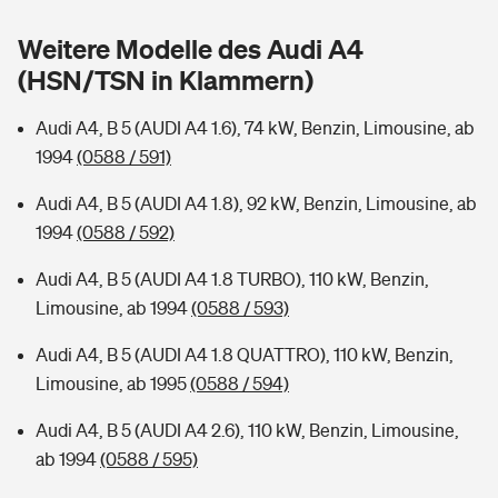
Sie haben Fragen?
Weitere Modelle des Audi A4
Hochwasser-Check: Wie gefährdet ist Ihr Haus?
Private Cyberversicherung
Rentenrechner: Wie viel Geld bekomme ich im Alter?
(HSN/TSN in Klammern)
Wer versichert was: Jetzt Versicherer finden
Musikinstrumentenversicherung
Audi A4, B 5 (AUDI A4 1.6), 74 kW, Benzin, Limousine, ab
1994
(0588 / 591)
Sie haben Fragen?
Zur Übersicht
Audi A4, B 5 (AUDI A4 1.8), 92 kW, Benzin, Limousine, ab
1994
(0588 / 592)
Tools
Audi A4, B 5 (AUDI A4 1.8 TURBO), 110 kW, Benzin,
Limousine, ab 1994
(0588 / 593)
Kinderunfall-Check: Mehr Sicherheit für deine Kids
Audi A4, B 5 (AUDI A4 1.8 QUATTRO), 110 kW, Benzin,
Typklassen: So ist Ihr Auto eingestuft
Limousine, ab 1995
(0588 / 594)
Audi A4, B 5 (AUDI A4 2.6), 110 kW, Benzin, Limousine,
Sie haben Fragen?
ab 1994
(0588 / 595)