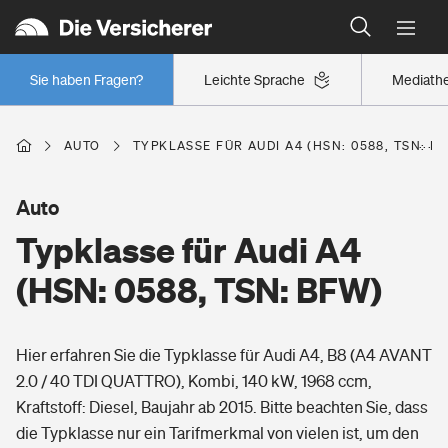
Typklassen: So ist Ihr Auto eingestuft
Wer versichert was: Jetzt Versicherer finden
Regionalklassen: So ist Ihre Region eingestuft
Sie haben Fragen?
Leichte Sprache
Mediath
Wer versichert was: Jetzt Versicherer finden
AUTO
TYPKLASSE FÜR AUDI A4 (HSN: 0588, TSN: B
Beruf
Auto
Typklasse für Audi A4
Berufsunfähigkeitsversicherung
Wohnen
(HSN: 0588, TSN: BFW)
Erwerbsunfähigkeitsversicherung
Wohngebäudeversicherung
Hier erfahren Sie die Typklasse für Audi A4, B8 (A4 AVANT
Freizeit
Grundfähigkeitsversicherung
2.0 / 40 TDI QUATTRO), Kombi, 140 kW, 1968 ccm,
Hausratversicherung
Kraftstoff: Diesel, Baujahr ab 2015. Bitte beachten Sie, dass
Arbeitsrechtsschutz
Pri­vate Haft­pflicht­
die Typklasse nur ein Tarifmerkmal von vielen ist, um den
Gesundheit
Elementarversicherung