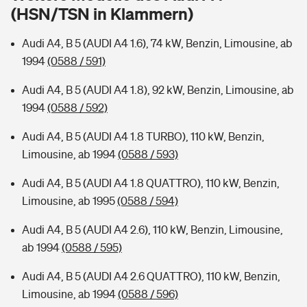
Sie haben Fragen?
(HSN/TSN in Klammern)
Hochwasser-Check: Wie gefährdet ist Ihr Haus?
Private Cyberversicherung
Rentenrechner: Wie viel Geld bekomme ich im Alter?
Audi A4, B 5 (AUDI A4 1.6), 74 kW, Benzin, Limousine, ab
1994
(0588 / 591)
Wer versichert was: Jetzt Versicherer finden
Musikinstrumentenversicherung
Audi A4, B 5 (AUDI A4 1.8), 92 kW, Benzin, Limousine, ab
Sie haben Fragen?
Zur Übersicht
1994
(0588 / 592)
Audi A4, B 5 (AUDI A4 1.8 TURBO), 110 kW, Benzin,
Tools
Limousine, ab 1994
(0588 / 593)
Audi A4, B 5 (AUDI A4 1.8 QUATTRO), 110 kW, Benzin,
Kinderunfall-Check: Mehr Sicherheit für deine Kids
Limousine, ab 1995
(0588 / 594)
Audi A4, B 5 (AUDI A4 2.6), 110 kW, Benzin, Limousine,
Typklassen: So ist Ihr Auto eingestuft
ab 1994
(0588 / 595)
Sie haben Fragen?
Audi A4, B 5 (AUDI A4 2.6 QUATTRO), 110 kW, Benzin,
Limousine, ab 1994
(0588 / 596)