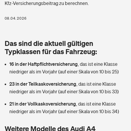
Kfz-Versicherungsbeitrag zu berechnen.
Berufshaftpflichtversicherung
Rechts­schutz­ver­si­che­rung
Photovoltaik
Private Krankenversicherung
08.04.2026
Zur Übersicht
Fahrradversicherung
Wärmepumpen versichern
Zahnzusatzversicherung
Unfallversicherung
Tools
Das sind die aktuell gültigen
Glasversicherung
Dread-Disease-Versicherung
Typklassen für das Fahrzeug:
Kinderunfall­ver­si­che­rung
Rentenrechner: Wie viel Geld bekomme ich im Alter?
Vermieterrrechtsschutz
Tierkrankenversicherung
16 in der Haftpflichtversicherung
,
das ist eine Klasse
Kinderinvalidität
niedriger als im Vorjahr (auf einer Skala von 10 bis 25)
Wer versichert was: Jetzt Versicherer finden
Mietkautionsversicherung
Zur Übersicht
23 in der Teilkaskoversicherung
,
das ist eine Klasse
Reiseversicherung
Sie haben Fragen?
Restkreditversicherung
niedriger als im Vorjahr (auf einer Skala von 10 bis 33)
Tools
Hundehalter-Haftpflicht
21 in der Vollkaskoversicherung
,
das ist eine Klasse
Zur Übersicht
niedriger als im Vorjahr (auf einer Skala von 10 bis 34)
Pferdehalter-Haftpflicht
Wer versichert was: Jetzt Versicherer finden
Tools
Weitere Modelle des Audi A4
Handyversicherung