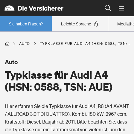
Typklassen: So ist Ihr Auto eingestuft
Wer versichert was: Jetzt Versicherer finden
Regionalklassen: So ist Ihre Region eingestuft
Sie haben Fragen?
Leichte Sprache
Mediath
Wer versichert was: Jetzt Versicherer finden
AUTO
TYPKLASSE FÜR AUDI A4 (HSN: 0588, TSN: AU
Beruf
Auto
Typklasse für Audi A4
Berufsunfähigkeitsversicherung
Wohnen
(HSN: 0588, TSN: AUE)
Erwerbsunfähigkeitsversicherung
Wohngebäudeversicherung
Hier erfahren Sie die Typklasse für Audi A4, B8 (A4 AVANT
Freizeit
Grundfähigkeitsversicherung
/ ALLROAD 3.0 TDI QUATTRO), Kombi, 180 kW, 2967 ccm,
Hausratversicherung
Kraftstoff: Diesel, Baujahr ab 2011. Bitte beachten Sie, dass
Arbeitsrechtsschutz
Pri­vate Haft­pflicht­
die Typklasse nur ein Tarifmerkmal von vielen ist, um den
Gesundheit
Elementarversicherung