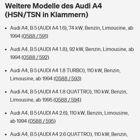
Sie haben Fragen?
Weitere Modelle des Audi A4
(HSN/TSN in Klammern)
Hochwasser-Check: Wie gefährdet ist Ihr Haus?
Private Cyberversicherung
Rentenrechner: Wie viel Geld bekomme ich im Alter?
Audi A4, B 5 (AUDI A4 1.6), 74 kW, Benzin, Limousine, ab
Wer versichert was: Jetzt Versicherer finden
Musikinstrumentenversicherung
1994
(0588 / 591)
Sie haben Fragen?
Zur Übersicht
Audi A4, B 5 (AUDI A4 1.8), 92 kW, Benzin, Limousine, ab
1994
(0588 / 592)
Tools
Audi A4, B 5 (AUDI A4 1.8 TURBO), 110 kW, Benzin,
Limousine, ab 1994
(0588 / 593)
Kinderunfall-Check: Mehr Sicherheit für deine Kids
Audi A4, B 5 (AUDI A4 1.8 QUATTRO), 110 kW, Benzin,
Limousine, ab 1995
(0588 / 594)
Typklassen: So ist Ihr Auto eingestuft
Audi A4, B 5 (AUDI A4 2.6), 110 kW, Benzin, Limousine,
ab 1994
(0588 / 595)
Sie haben Fragen?
Audi A4, B 5 (AUDI A4 2.6 QUATTRO), 110 kW, Benzin,