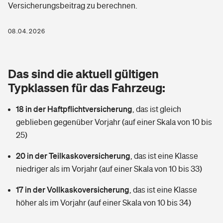
Versicherungsbeitrag zu berechnen.
Berufshaftpflichtversicherung
Rechts­schutz­ver­si­che­rung
Photovoltaik
Private Krankenversicherung
08.04.2026
Zur Übersicht
Fahrradversicherung
Wärmepumpen versichern
Zahnzusatzversicherung
Unfallversicherung
Tools
Das sind die aktuell gültigen
Glasversicherung
Dread-Disease-Versicherung
Typklassen für das Fahrzeug:
Kinderunfall­ver­si­che­rung
Rentenrechner: Wie viel Geld bekomme ich im Alter?
Vermieterrrechtsschutz
Tierkrankenversicherung
18 in der Haftpflichtversicherung
,
das ist gleich
Kinderinvalidität
geblieben gegenüber Vorjahr (auf einer Skala von 10 bis
Wer versichert was: Jetzt Versicherer finden
Mietkautionsversicherung
Zur Übersicht
25)
Reiseversicherung
Sie haben Fragen?
Restkreditversicherung
20 in der Teilkaskoversicherung
,
das ist eine Klasse
Tools
niedriger als im Vorjahr (auf einer Skala von 10 bis 33)
Hundehalter-Haftpflicht
Zur Übersicht
17 in der Vollkaskoversicherung
,
das ist eine Klasse
Pferdehalter-Haftpflicht
Wer versichert was: Jetzt Versicherer finden
höher als im Vorjahr (auf einer Skala von 10 bis 34)
Tools
Handyversicherung