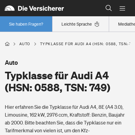
Typklassen: So ist Ihr Auto eingestuft
Wer versichert was: Jetzt Versicherer finden
Regionalklassen: So ist Ihre Region eingestuft
Sie haben Fragen?
Leichte Sprache
Mediath
Wer versichert was: Jetzt Versicherer finden
AUTO
TYPKLASSE FÜR AUDI A4 (HSN: 0588, TSN: 74
Beruf
Auto
Typklasse für Audi A4
Berufsunfähigkeitsversicherung
Wohnen
(HSN: 0588, TSN: 749)
Erwerbsunfähigkeitsversicherung
Wohngebäudeversicherung
Hier erfahren Sie die Typklasse für Audi A4, 8E (A4 3.0),
Freizeit
Grundfähigkeitsversicherung
Limousine, 162 kW, 2976 ccm, Kraftstoff: Benzin, Baujahr
Hausratversicherung
ab 2000. Bitte beachten Sie, dass die Typklasse nur ein
Arbeitsrechtsschutz
Pri­vate Haft­pflicht­
Tarifmerkmal von vielen ist, um den Kfz-
Gesundheit
Elementarversicherung