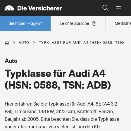
Typklassen: So ist Ihr Auto eingestuft
Wer versichert was: Jetzt Versicherer finden
Regionalklassen: So ist Ihre Region eingestuft
Sie haben Fragen?
Leichte Sprache
Mediath
Wer versichert was: Jetzt Versicherer finden
AUTO
TYPKLASSE FÜR AUDI A4 (HSN: 0588, TSN: A
Beruf
Auto
Typklasse für Audi A4
Berufsunfähigkeitsversicherung
Wohnen
(HSN: 0588, TSN: ADB)
Erwerbsunfähigkeitsversicherung
Wohngebäudeversicherung
Hier erfahren Sie die Typklasse für Audi A4, 8E (A4 3.2
Freizeit
Grundfähigkeitsversicherung
FSI), Limousine, 188 kW, 3123 ccm, Kraftstoff: Benzin,
Hausratversicherung
Baujahr ab 2005. Bitte beachten Sie, dass die Typklasse
Arbeitsrechtsschutz
Pri­vate Haft­pflicht­
nur ein Tarifmerkmal von vielen ist, um den Kfz-
Gesundheit
Elementarversicherung