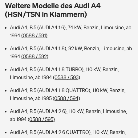
Sie haben Fragen?
Weitere Modelle des Audi A4
(HSN/TSN in Klammern)
Hochwasser-Check: Wie gefährdet ist Ihr Haus?
Private Cyberversicherung
Rentenrechner: Wie viel Geld bekomme ich im Alter?
Audi A4, B 5 (AUDI A4 1.6), 74 kW, Benzin, Limousine, ab
Wer versichert was: Jetzt Versicherer finden
Musikinstrumentenversicherung
1994
(0588 / 591)
Sie haben Fragen?
Zur Übersicht
Audi A4, B 5 (AUDI A4 1.8), 92 kW, Benzin, Limousine, ab
1994
(0588 / 592)
Tools
Audi A4, B 5 (AUDI A4 1.8 TURBO), 110 kW, Benzin,
Limousine, ab 1994
(0588 / 593)
Kinderunfall-Check: Mehr Sicherheit für deine Kids
Audi A4, B 5 (AUDI A4 1.8 QUATTRO), 110 kW, Benzin,
Limousine, ab 1995
(0588 / 594)
Typklassen: So ist Ihr Auto eingestuft
Audi A4, B 5 (AUDI A4 2.6), 110 kW, Benzin, Limousine,
ab 1994
(0588 / 595)
Sie haben Fragen?
Audi A4, B 5 (AUDI A4 2.6 QUATTRO), 110 kW, Benzin,