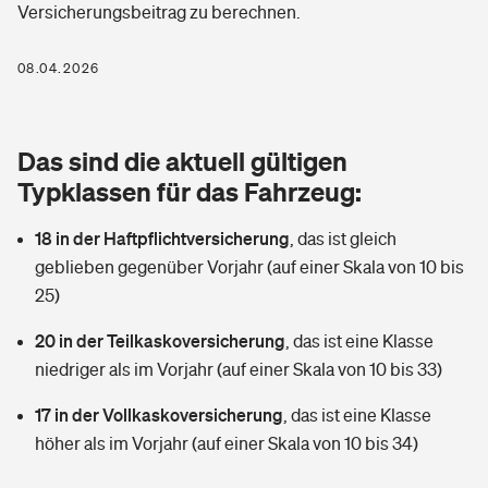
Versicherungsbeitrag zu berechnen.
Berufshaftpflichtversicherung
Rechts­schutz­ver­si­che­rung
Photovoltaik
Private Krankenversicherung
08.04.2026
Zur Übersicht
Fahrradversicherung
Wärmepumpen versichern
Zahnzusatzversicherung
Unfallversicherung
Tools
Das sind die aktuell gültigen
Glasversicherung
Dread-Disease-Versicherung
Typklassen für das Fahrzeug:
Kinderunfall­ver­si­che­rung
Rentenrechner: Wie viel Geld bekomme ich im Alter?
Vermieterrrechtsschutz
Tierkrankenversicherung
18 in der Haftpflichtversicherung
,
das ist gleich
Kinderinvalidität
geblieben gegenüber Vorjahr (auf einer Skala von 10 bis
Wer versichert was: Jetzt Versicherer finden
Mietkautionsversicherung
Zur Übersicht
25)
Reiseversicherung
Sie haben Fragen?
Restkreditversicherung
20 in der Teilkaskoversicherung
,
das ist eine Klasse
Tools
niedriger als im Vorjahr (auf einer Skala von 10 bis 33)
Hundehalter-Haftpflicht
Zur Übersicht
17 in der Vollkaskoversicherung
,
das ist eine Klasse
Pferdehalter-Haftpflicht
Wer versichert was: Jetzt Versicherer finden
höher als im Vorjahr (auf einer Skala von 10 bis 34)
Tools
Handyversicherung