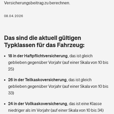
Versicherungsbeitrag zu berechnen.
Berufshaftpflichtversicherung
Rechts­schutz­ver­si­che­rung
Photovoltaik
Private Krankenversicherung
08.04.2026
Zur Übersicht
Fahrradversicherung
Wärmepumpen versichern
Zahnzusatzversicherung
Unfallversicherung
Tools
Das sind die aktuell gültigen
Glasversicherung
Dread-Disease-Versicherung
Typklassen für das Fahrzeug:
Kinderunfall­ver­si­che­rung
Rentenrechner: Wie viel Geld bekomme ich im Alter?
Vermieterrrechtsschutz
Tierkrankenversicherung
18 in der Haftpflichtversicherung
,
das ist gleich
Kinderinvalidität
geblieben gegenüber Vorjahr (auf einer Skala von 10 bis
Wer versichert was: Jetzt Versicherer finden
Mietkautionsversicherung
Zur Übersicht
25)
Reiseversicherung
Sie haben Fragen?
Restkreditversicherung
26 in der Teilkaskoversicherung
,
das ist gleich
Tools
geblieben gegenüber Vorjahr (auf einer Skala von 10 bis
Hundehalter-Haftpflicht
Zur Übersicht
33)
Pferdehalter-Haftpflicht
Wer versichert was: Jetzt Versicherer finden
24 in der Vollkaskoversicherung
,
das ist eine Klasse
Tools
niedriger als im Vorjahr (auf einer Skala von 10 bis 34)
Handyversicherung