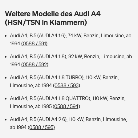
Sie haben Fragen?
Weitere Modelle des Audi A4
Hochwasser-Check: Wie gefährdet ist Ihr Haus?
Private Cyberversicherung
Rentenrechner: Wie viel Geld bekomme ich im Alter?
(HSN/TSN in Klammern)
Wer versichert was: Jetzt Versicherer finden
Musikinstrumentenversicherung
Audi A4, B 5 (AUDI A4 1.6), 74 kW, Benzin, Limousine, ab
1994
(0588 / 591)
Sie haben Fragen?
Zur Übersicht
Audi A4, B 5 (AUDI A4 1.8), 92 kW, Benzin, Limousine, ab
1994
(0588 / 592)
Tools
Audi A4, B 5 (AUDI A4 1.8 TURBO), 110 kW, Benzin,
Limousine, ab 1994
(0588 / 593)
Kinderunfall-Check: Mehr Sicherheit für deine Kids
Audi A4, B 5 (AUDI A4 1.8 QUATTRO), 110 kW, Benzin,
Typklassen: So ist Ihr Auto eingestuft
Limousine, ab 1995
(0588 / 594)
Audi A4, B 5 (AUDI A4 2.6), 110 kW, Benzin, Limousine,
Sie haben Fragen?
ab 1994
(0588 / 595)