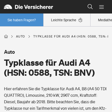
Typklassen: So ist Ihr Auto eingestuft
Wer versichert was: Jetzt Versicherer finden
Regionalklassen: So ist Ihre Region eingestuft
Sie haben Fragen?
Leichte Sprache
Mediath
Wer versichert was: Jetzt Versicherer finden
AUTO
TYPKLASSE FÜR AUDI A4 (HSN: 0588, TSN: B
Beruf
Auto
Typklasse für Audi A4
Berufsunfähigkeitsversicherung
Wohnen
(HSN: 0588, TSN: BNV)
Erwerbsunfähigkeitsversicherung
Wohngebäudeversicherung
Hier erfahren Sie die Typklasse für Audi A4, B8 (A4 50 TDI
Freizeit
Grundfähigkeitsversicherung
QUATTRO), Limousine, 210 kW, 2967 ccm, Kraftstoff:
Hausratversicherung
Diesel, Baujahr ab 2018. Bitte beachten Sie, dass die
Arbeitsrechtsschutz
Pri­vate Haft­pflicht­
Typklasse nur ein Tarifmerkmal von vielen ist, um den Kfz-
Gesundheit
Elementarversicherung