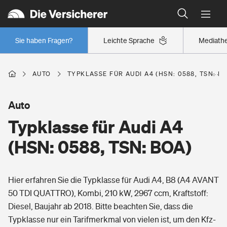
Typklassen: So ist Ihr Auto eingestuft
Wer versichert was: Jetzt Versicherer finden
Regionalklassen: So ist Ihre Region eingestuft
Sie haben Fragen?
Leichte Sprache
Mediath
Wer versichert was: Jetzt Versicherer finden
AUTO
TYPKLASSE FÜR AUDI A4 (HSN: 0588, TSN: B
Beruf
Auto
Typklasse für Audi A4
Berufsunfähigkeitsversicherung
Wohnen
(HSN: 0588, TSN: BOA)
Erwerbsunfähigkeitsversicherung
Wohngebäudeversicherung
Hier erfahren Sie die Typklasse für Audi A4, B8 (A4 AVANT
Freizeit
Grundfähigkeitsversicherung
50 TDI QUATTRO), Kombi, 210 kW, 2967 ccm, Kraftstoff:
Hausratversicherung
Diesel, Baujahr ab 2018. Bitte beachten Sie, dass die
Arbeitsrechtsschutz
Pri­vate Haft­pflicht­
Typklasse nur ein Tarifmerkmal von vielen ist, um den Kfz-
Gesundheit
Elementarversicherung