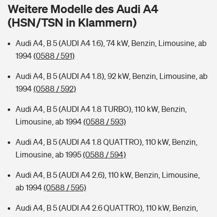
Sie haben Fragen?
Weitere Modelle des Audi A4
(HSN/TSN in Klammern)
Hochwasser-Check: Wie gefährdet ist Ihr Haus?
Private Cyberversicherung
Rentenrechner: Wie viel Geld bekomme ich im Alter?
Audi A4, B 5 (AUDI A4 1.6), 74 kW, Benzin, Limousine, ab
Wer versichert was: Jetzt Versicherer finden
Musikinstrumentenversicherung
1994
(0588 / 591)
Sie haben Fragen?
Zur Übersicht
Audi A4, B 5 (AUDI A4 1.8), 92 kW, Benzin, Limousine, ab
1994
(0588 / 592)
Tools
Audi A4, B 5 (AUDI A4 1.8 TURBO), 110 kW, Benzin,
Limousine, ab 1994
(0588 / 593)
Kinderunfall-Check: Mehr Sicherheit für deine Kids
Audi A4, B 5 (AUDI A4 1.8 QUATTRO), 110 kW, Benzin,
Limousine, ab 1995
(0588 / 594)
Typklassen: So ist Ihr Auto eingestuft
Audi A4, B 5 (AUDI A4 2.6), 110 kW, Benzin, Limousine,
ab 1994
(0588 / 595)
Sie haben Fragen?
Audi A4, B 5 (AUDI A4 2.6 QUATTRO), 110 kW, Benzin,