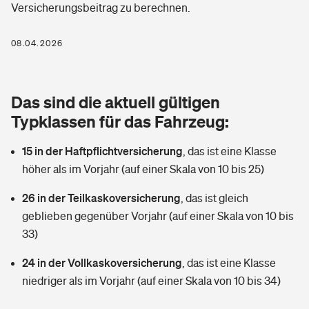
Versicherungsbeitrag zu berechnen.
Berufshaftpflichtversicherung
Rechts­schutz­ver­si­che­rung
Photovoltaik
Private Krankenversicherung
08.04.2026
Zur Übersicht
Fahrradversicherung
Wärmepumpen versichern
Zahnzusatzversicherung
Unfallversicherung
Tools
Das sind die aktuell gültigen
Glasversicherung
Dread-Disease-Versicherung
Typklassen für das Fahrzeug:
Kinderunfall­ver­si­che­rung
Rentenrechner: Wie viel Geld bekomme ich im Alter?
Vermieterrrechtsschutz
Tierkrankenversicherung
15 in der Haftpflichtversicherung
,
das ist eine Klasse
Kinderinvalidität
höher als im Vorjahr (auf einer Skala von 10 bis 25)
Wer versichert was: Jetzt Versicherer finden
Mietkautionsversicherung
Zur Übersicht
26 in der Teilkaskoversicherung
,
das ist gleich
Reiseversicherung
Sie haben Fragen?
Restkreditversicherung
geblieben gegenüber Vorjahr (auf einer Skala von 10 bis
Tools
33)
Hundehalter-Haftpflicht
Zur Übersicht
24 in der Vollkaskoversicherung
,
das ist eine Klasse
Pferdehalter-Haftpflicht
Wer versichert was: Jetzt Versicherer finden
niedriger als im Vorjahr (auf einer Skala von 10 bis 34)
Tools
Handyversicherung