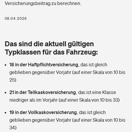
Versicherungsbeitrag zu berechnen.
Berufshaftpflichtversicherung
Rechts­schutz­ver­si­che­rung
Photovoltaik
Private Krankenversicherung
08.04.2026
Zur Übersicht
Fahrradversicherung
Wärmepumpen versichern
Zahnzusatzversicherung
Unfallversicherung
Tools
Das sind die aktuell gültigen
Glasversicherung
Dread-Disease-Versicherung
Typklassen für das Fahrzeug:
Kinderunfall­ver­si­che­rung
Rentenrechner: Wie viel Geld bekomme ich im Alter?
Vermieterrrechtsschutz
Tierkrankenversicherung
18 in der Haftpflichtversicherung
,
das ist gleich
Kinderinvalidität
geblieben gegenüber Vorjahr (auf einer Skala von 10 bis
Wer versichert was: Jetzt Versicherer finden
Mietkautionsversicherung
Zur Übersicht
25)
Reiseversicherung
Sie haben Fragen?
Restkreditversicherung
21 in der Teilkaskoversicherung
,
das ist eine Klasse
Tools
niedriger als im Vorjahr (auf einer Skala von 10 bis 33)
Hundehalter-Haftpflicht
Zur Übersicht
19 in der Vollkaskoversicherung
,
das ist gleich
Pferdehalter-Haftpflicht
Wer versichert was: Jetzt Versicherer finden
geblieben gegenüber Vorjahr (auf einer Skala von 10 bis
Tools
34)
Handyversicherung