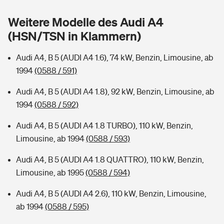
Sie haben Fragen?
Weitere Modelle des Audi A4
Hochwasser-Check: Wie gefährdet ist Ihr Haus?
Private Cyberversicherung
Rentenrechner: Wie viel Geld bekomme ich im Alter?
(HSN/TSN in Klammern)
Wer versichert was: Jetzt Versicherer finden
Musikinstrumentenversicherung
Audi A4, B 5 (AUDI A4 1.6), 74 kW, Benzin, Limousine, ab
1994
(0588 / 591)
Sie haben Fragen?
Zur Übersicht
Audi A4, B 5 (AUDI A4 1.8), 92 kW, Benzin, Limousine, ab
1994
(0588 / 592)
Tools
Audi A4, B 5 (AUDI A4 1.8 TURBO), 110 kW, Benzin,
Limousine, ab 1994
(0588 / 593)
Kinderunfall-Check: Mehr Sicherheit für deine Kids
Audi A4, B 5 (AUDI A4 1.8 QUATTRO), 110 kW, Benzin,
Typklassen: So ist Ihr Auto eingestuft
Limousine, ab 1995
(0588 / 594)
Audi A4, B 5 (AUDI A4 2.6), 110 kW, Benzin, Limousine,
Sie haben Fragen?
ab 1994
(0588 / 595)