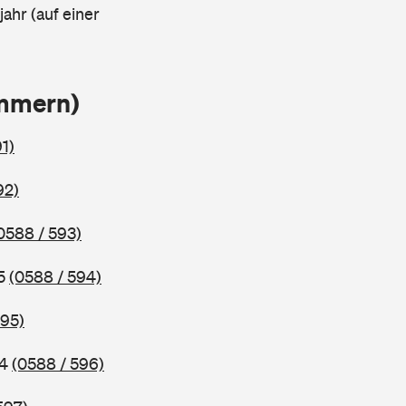
ahr (auf einer
ammern)
1)
92)
0588 / 593)
95
(0588 / 594)
595)
94
(0588 / 596)