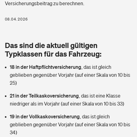
Versicherungsbeitrag zu berechnen.
Berufshaftpflichtversicherung
Rechts­schutz­ver­si­che­rung
Photovoltaik
Private Krankenversicherung
08.04.2026
Zur Übersicht
Fahrradversicherung
Wärmepumpen versichern
Zahnzusatzversicherung
Unfallversicherung
Tools
Das sind die aktuell gültigen
Glasversicherung
Dread-Disease-Versicherung
Typklassen für das Fahrzeug:
Kinderunfall­ver­si­che­rung
Rentenrechner: Wie viel Geld bekomme ich im Alter?
Vermieterrrechtsschutz
Tierkrankenversicherung
18 in der Haftpflichtversicherung
,
das ist gleich
Kinderinvalidität
geblieben gegenüber Vorjahr (auf einer Skala von 10 bis
Wer versichert was: Jetzt Versicherer finden
Mietkautionsversicherung
Zur Übersicht
25)
Reiseversicherung
Sie haben Fragen?
Restkreditversicherung
21 in der Teilkaskoversicherung
,
das ist eine Klasse
Tools
niedriger als im Vorjahr (auf einer Skala von 10 bis 33)
Hundehalter-Haftpflicht
Zur Übersicht
19 in der Vollkaskoversicherung
,
das ist gleich
Pferdehalter-Haftpflicht
Wer versichert was: Jetzt Versicherer finden
geblieben gegenüber Vorjahr (auf einer Skala von 10 bis
Tools
34)
Handyversicherung