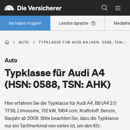
Typklassen: So ist Ihr Auto eingestuft
Wer versichert was: Jetzt Versicherer finden
Regionalklassen: So ist Ihre Region eingestuft
Sie haben Fragen?
Leichte Sprache
Mediath
Wer versichert was: Jetzt Versicherer finden
AUTO
TYPKLASSE FÜR AUDI A4 (HSN: 0588, TSN: A
Beruf
Auto
Typklasse für Audi A4
Berufsunfähigkeitsversicherung
Wohnen
(HSN: 0588, TSN: AHK)
Erwerbsunfähigkeitsversicherung
Wohngebäudeversicherung
Hier erfahren Sie die Typklasse für Audi A4, B8 (A4 2.0
Freizeit
Grundfähigkeitsversicherung
TFSI), Limousine, 132 kW, 1984 ccm, Kraftstoff: Benzin,
Hausratversicherung
Baujahr ab 2008. Bitte beachten Sie, dass die Typklasse
Arbeitsrechtsschutz
Pri­vate Haft­pflicht­
nur ein Tarifmerkmal von vielen ist, um den Kfz-
Gesundheit
Elementarversicherung