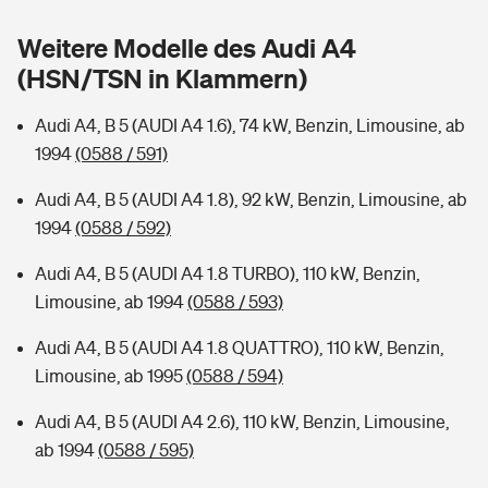
Sie haben Fragen?
Weitere Modelle des Audi A4
Hochwasser-Check: Wie gefährdet ist Ihr Haus?
Private Cyberversicherung
Rentenrechner: Wie viel Geld bekomme ich im Alter?
(HSN/TSN in Klammern)
Wer versichert was: Jetzt Versicherer finden
Musikinstrumentenversicherung
Audi A4, B 5 (AUDI A4 1.6), 74 kW, Benzin, Limousine, ab
1994
(0588 / 591)
Sie haben Fragen?
Zur Übersicht
Audi A4, B 5 (AUDI A4 1.8), 92 kW, Benzin, Limousine, ab
1994
(0588 / 592)
Tools
Audi A4, B 5 (AUDI A4 1.8 TURBO), 110 kW, Benzin,
Limousine, ab 1994
(0588 / 593)
Kinderunfall-Check: Mehr Sicherheit für deine Kids
Audi A4, B 5 (AUDI A4 1.8 QUATTRO), 110 kW, Benzin,
Typklassen: So ist Ihr Auto eingestuft
Limousine, ab 1995
(0588 / 594)
Audi A4, B 5 (AUDI A4 2.6), 110 kW, Benzin, Limousine,
Sie haben Fragen?
ab 1994
(0588 / 595)