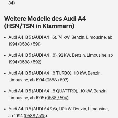
Sie haben Fragen?
34)
Hochwasser-Check: Wie gefährdet ist Ihr Haus?
Private Cyberversicherung
Rentenrechner: Wie viel Geld bekomme ich im Alter?
Weitere Modelle des Audi A4
(HSN/TSN in Klammern)
Wer versichert was: Jetzt Versicherer finden
Musikinstrumentenversicherung
Audi A4, B 5 (AUDI A4 1.6), 74 kW, Benzin, Limousine, ab
Sie haben Fragen?
Zur Übersicht
1994
(0588 / 591)
Audi A4, B 5 (AUDI A4 1.8), 92 kW, Benzin, Limousine, ab
Tools
1994
(0588 / 592)
Audi A4, B 5 (AUDI A4 1.8 TURBO), 110 kW, Benzin,
Kinderunfall-Check: Mehr Sicherheit für deine Kids
Limousine, ab 1994
(0588 / 593)
Typklassen: So ist Ihr Auto eingestuft
Audi A4, B 5 (AUDI A4 1.8 QUATTRO), 110 kW, Benzin,
Limousine, ab 1995
(0588 / 594)
Sie haben Fragen?
Audi A4, B 5 (AUDI A4 2.6), 110 kW, Benzin, Limousine,
ab 1994
(0588 / 595)