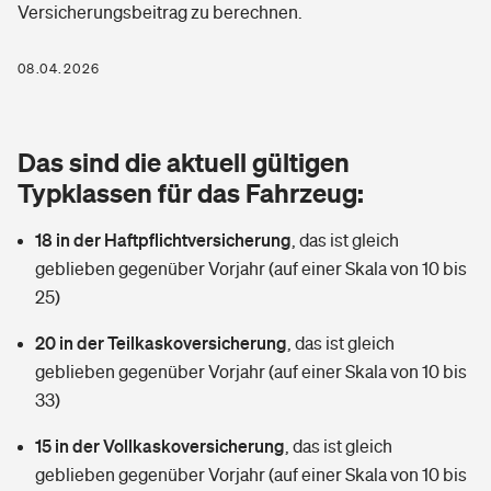
Versicherungsbeitrag zu berechnen.
Berufshaftpflichtversicherung
Rechts­schutz­ver­si­che­rung
Photovoltaik
Private Krankenversicherung
08.04.2026
Zur Übersicht
Fahrradversicherung
Wärmepumpen versichern
Zahnzusatzversicherung
Unfallversicherung
Tools
Das sind die aktuell gültigen
Glasversicherung
Dread-Disease-Versicherung
Typklassen für das Fahrzeug:
Kinderunfall­ver­si­che­rung
Rentenrechner: Wie viel Geld bekomme ich im Alter?
Vermieterrrechtsschutz
Tierkrankenversicherung
18 in der Haftpflichtversicherung
,
das ist gleich
Kinderinvalidität
geblieben gegenüber Vorjahr (auf einer Skala von 10 bis
Wer versichert was: Jetzt Versicherer finden
Mietkautionsversicherung
Zur Übersicht
25)
Reiseversicherung
Sie haben Fragen?
Restkreditversicherung
20 in der Teilkaskoversicherung
,
das ist gleich
Tools
geblieben gegenüber Vorjahr (auf einer Skala von 10 bis
Hundehalter-Haftpflicht
Zur Übersicht
33)
Pferdehalter-Haftpflicht
Wer versichert was: Jetzt Versicherer finden
15 in der Vollkaskoversicherung
,
das ist gleich
Tools
geblieben gegenüber Vorjahr (auf einer Skala von 10 bis
Handyversicherung