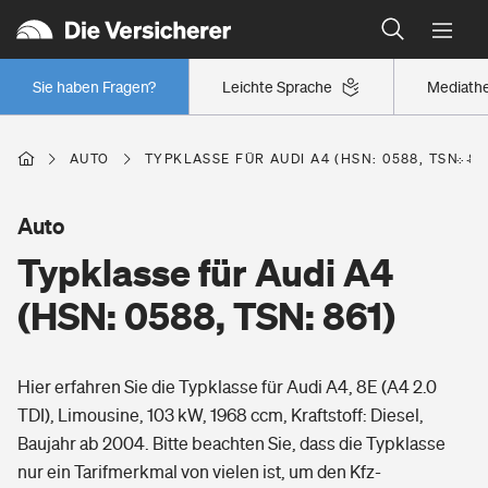
Typklassen: So ist Ihr Auto eingestuft
Wer versichert was: Jetzt Versicherer finden
Regionalklassen: So ist Ihre Region eingestuft
Sie haben Fragen?
Leichte Sprache
Mediath
Wer versichert was: Jetzt Versicherer finden
AUTO
TYPKLASSE FÜR AUDI A4 (HSN: 0588, TSN: 86
Beruf
Auto
Typklasse für Audi A4
Berufsunfähigkeitsversicherung
Wohnen
(HSN: 0588, TSN: 861)
Erwerbsunfähigkeitsversicherung
Wohngebäudeversicherung
Hier erfahren Sie die Typklasse für Audi A4, 8E (A4 2.0
Freizeit
Grundfähigkeitsversicherung
TDI), Limousine, 103 kW, 1968 ccm, Kraftstoff: Diesel,
Hausratversicherung
Baujahr ab 2004. Bitte beachten Sie, dass die Typklasse
Arbeitsrechtsschutz
Pri­vate Haft­pflicht­
nur ein Tarifmerkmal von vielen ist, um den Kfz-
Gesundheit
Elementarversicherung