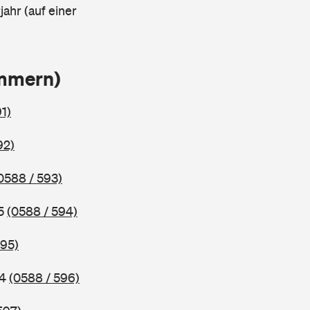
ahr (auf einer
ammern)
1)
92)
0588 / 593)
95
(0588 / 594)
595)
94
(0588 / 596)