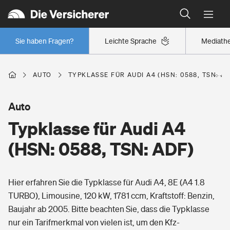
Typklassen: So ist Ihr Auto eingestuft
Wer versichert was: Jetzt Versicherer finden
Regionalklassen: So ist Ihre Region eingestuft
Sie haben Fragen?
Leichte Sprache
Mediath
Wer versichert was: Jetzt Versicherer finden
AUTO
TYPKLASSE FÜR AUDI A4 (HSN: 0588, TSN: AD
Beruf
Auto
Typklasse für Audi A4
Berufsunfähigkeitsversicherung
Wohnen
(HSN: 0588, TSN: ADF)
Erwerbsunfähigkeitsversicherung
Wohngebäudeversicherung
Hier erfahren Sie die Typklasse für Audi A4, 8E (A4 1.8
Freizeit
Grundfähigkeitsversicherung
TURBO), Limousine, 120 kW, 1781 ccm, Kraftstoff: Benzin,
Hausratversicherung
Baujahr ab 2005. Bitte beachten Sie, dass die Typklasse
Arbeitsrechtsschutz
Pri­vate Haft­pflicht­
nur ein Tarifmerkmal von vielen ist, um den Kfz-
Gesundheit
Elementarversicherung