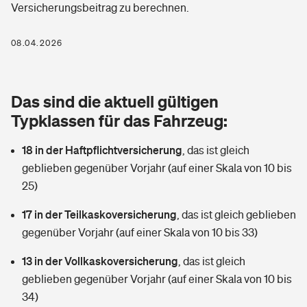
Versicherungsbeitrag zu berechnen.
Berufshaftpflichtversicherung
Rechts­schutz­ver­si­che­rung
Photovoltaik
Private Krankenversicherung
08.04.2026
Zur Übersicht
Fahrradversicherung
Wärmepumpen versichern
Zahnzusatzversicherung
Unfallversicherung
Tools
Das sind die aktuell gültigen
Glasversicherung
Dread-Disease-Versicherung
Typklassen für das Fahrzeug:
Kinderunfall­ver­si­che­rung
Rentenrechner: Wie viel Geld bekomme ich im Alter?
Vermieterrrechtsschutz
Tierkrankenversicherung
18 in der Haftpflichtversicherung
,
das ist gleich
Kinderinvalidität
geblieben gegenüber Vorjahr (auf einer Skala von 10 bis
Wer versichert was: Jetzt Versicherer finden
Mietkautionsversicherung
Zur Übersicht
25)
Reiseversicherung
Sie haben Fragen?
Restkreditversicherung
17 in der Teilkaskoversicherung
,
das ist gleich geblieben
Tools
gegenüber Vorjahr (auf einer Skala von 10 bis 33)
Hundehalter-Haftpflicht
Zur Übersicht
13 in der Vollkaskoversicherung
,
das ist gleich
Pferdehalter-Haftpflicht
Wer versichert was: Jetzt Versicherer finden
geblieben gegenüber Vorjahr (auf einer Skala von 10 bis
Tools
34)
Handyversicherung