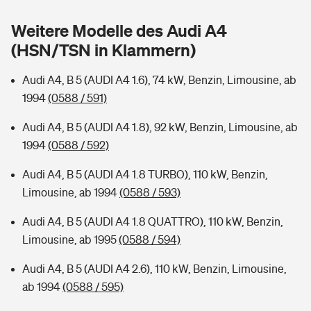
Sie haben Fragen?
Weitere Modelle des Audi A4
Hochwasser-Check: Wie gefährdet ist Ihr Haus?
Private Cyberversicherung
Rentenrechner: Wie viel Geld bekomme ich im Alter?
(HSN/TSN in Klammern)
Wer versichert was: Jetzt Versicherer finden
Musikinstrumentenversicherung
Audi A4, B 5 (AUDI A4 1.6), 74 kW, Benzin, Limousine, ab
1994
(0588 / 591)
Sie haben Fragen?
Zur Übersicht
Audi A4, B 5 (AUDI A4 1.8), 92 kW, Benzin, Limousine, ab
1994
(0588 / 592)
Tools
Audi A4, B 5 (AUDI A4 1.8 TURBO), 110 kW, Benzin,
Limousine, ab 1994
(0588 / 593)
Kinderunfall-Check: Mehr Sicherheit für deine Kids
Audi A4, B 5 (AUDI A4 1.8 QUATTRO), 110 kW, Benzin,
Typklassen: So ist Ihr Auto eingestuft
Limousine, ab 1995
(0588 / 594)
Audi A4, B 5 (AUDI A4 2.6), 110 kW, Benzin, Limousine,
Sie haben Fragen?
ab 1994
(0588 / 595)