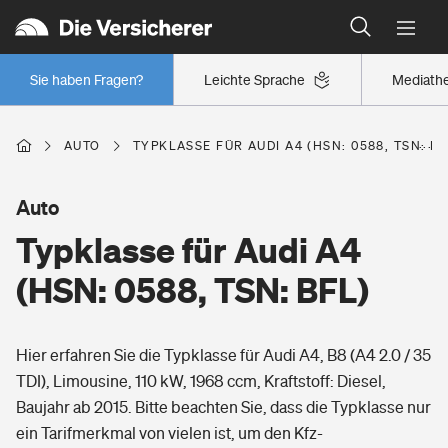
Typklassen: So ist Ihr Auto eingestuft
Wer versichert was: Jetzt Versicherer finden
Regionalklassen: So ist Ihre Region eingestuft
Sie haben Fragen?
Leichte Sprache
Mediath
Wer versichert was: Jetzt Versicherer finden
AUTO
TYPKLASSE FÜR AUDI A4 (HSN: 0588, TSN: BF
Beruf
Auto
Typklasse für Audi A4
Berufsunfähigkeitsversicherung
Wohnen
(HSN: 0588, TSN: BFL)
Erwerbsunfähigkeitsversicherung
Wohngebäudeversicherung
Hier erfahren Sie die Typklasse für Audi A4, B8 (A4 2.0 / 35
Freizeit
Grundfähigkeitsversicherung
TDI), Limousine, 110 kW, 1968 ccm, Kraftstoff: Diesel,
Hausratversicherung
Baujahr ab 2015. Bitte beachten Sie, dass die Typklasse nur
Arbeitsrechtsschutz
Pri­vate Haft­pflicht­
ein Tarifmerkmal von vielen ist, um den Kfz-
Gesundheit
Elementarversicherung