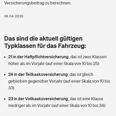
Versicherungsbeitrag zu berechnen.
Berufshaftpflichtversicherung
Rechts­schutz­ver­si­che­rung
Photovoltaik
Private Krankenversicherung
08.04.2026
Zur Übersicht
Fahrradversicherung
Wärmepumpen versichern
Zahnzusatzversicherung
Unfallversicherung
Tools
Das sind die aktuell gültigen
Glasversicherung
Dread-Disease-Versicherung
Typklassen für das Fahrzeug:
Kinderunfall­ver­si­che­rung
Rentenrechner: Wie viel Geld bekomme ich im Alter?
Vermieterrrechtsschutz
Tierkrankenversicherung
21 in der Haftpflichtversicherung
,
das ist zwei Klassen
Kinderinvalidität
höher als im Vorjahr (auf einer Skala von 10 bis 25)
Wer versichert was: Jetzt Versicherer finden
Mietkautionsversicherung
Zur Übersicht
24 in der Teilkaskoversicherung
,
das ist gleich
Reiseversicherung
Sie haben Fragen?
Restkreditversicherung
geblieben gegenüber Vorjahr (auf einer Skala von 10 bis
Tools
33)
Hundehalter-Haftpflicht
Zur Übersicht
23 in der Vollkaskoversicherung
,
das ist eine Klasse
Pferdehalter-Haftpflicht
Wer versichert was: Jetzt Versicherer finden
niedriger als im Vorjahr (auf einer Skala von 10 bis 34)
Tools
Handyversicherung