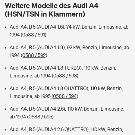
Sie haben Fragen?
Weitere Modelle des Audi A4
(HSN/TSN in Klammern)
Hochwasser-Check: Wie gefährdet ist Ihr Haus?
Private Cyberversicherung
Rentenrechner: Wie viel Geld bekomme ich im Alter?
Audi A4, B 5 (AUDI A4 1.6), 74 kW, Benzin, Limousine, ab
Wer versichert was: Jetzt Versicherer finden
Musikinstrumentenversicherung
1994
(0588 / 591)
Sie haben Fragen?
Zur Übersicht
Audi A4, B 5 (AUDI A4 1.8), 92 kW, Benzin, Limousine, ab
1994
(0588 / 592)
Tools
Audi A4, B 5 (AUDI A4 1.8 TURBO), 110 kW, Benzin,
Limousine, ab 1994
(0588 / 593)
Kinderunfall-Check: Mehr Sicherheit für deine Kids
Audi A4, B 5 (AUDI A4 1.8 QUATTRO), 110 kW, Benzin,
Limousine, ab 1995
(0588 / 594)
Typklassen: So ist Ihr Auto eingestuft
Audi A4, B 5 (AUDI A4 2.6), 110 kW, Benzin, Limousine,
ab 1994
(0588 / 595)
Sie haben Fragen?
Audi A4, B 5 (AUDI A4 2.6 QUATTRO), 110 kW, Benzin,