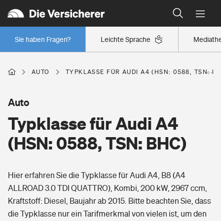
Typklassen: So ist Ihr Auto eingestuft
Wer versichert was: Jetzt Versicherer finden
Regionalklassen: So ist Ihre Region eingestuft
Sie haben Fragen?
Leichte Sprache
Mediath
Wer versichert was: Jetzt Versicherer finden
AUTO
TYPKLASSE FÜR AUDI A4 (HSN: 0588, TSN: B
Beruf
Auto
Typklasse für Audi A4
Berufsunfähigkeitsversicherung
Wohnen
(HSN: 0588, TSN: BHC)
Erwerbsunfähigkeitsversicherung
Wohngebäudeversicherung
Hier erfahren Sie die Typklasse für Audi A4, B8 (A4
Freizeit
Grundfähigkeitsversicherung
ALLROAD 3.0 TDI QUATTRO), Kombi, 200 kW, 2967 ccm,
Hausratversicherung
Kraftstoff: Diesel, Baujahr ab 2015. Bitte beachten Sie, dass
Arbeitsrechtsschutz
Pri­vate Haft­pflicht­
die Typklasse nur ein Tarifmerkmal von vielen ist, um den
Gesundheit
Elementarversicherung