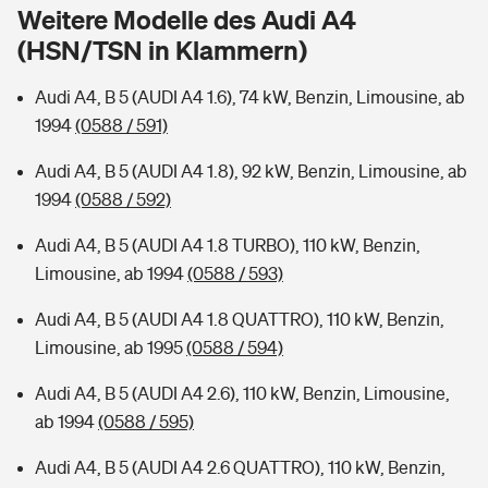
Sie haben Fragen?
Weitere Modelle des Audi A4
(HSN/TSN in Klammern)
Hochwasser-Check: Wie gefährdet ist Ihr Haus?
Private Cyberversicherung
Rentenrechner: Wie viel Geld bekomme ich im Alter?
Audi A4, B 5 (AUDI A4 1.6), 74 kW, Benzin, Limousine, ab
Wer versichert was: Jetzt Versicherer finden
Musikinstrumentenversicherung
1994
(0588 / 591)
Sie haben Fragen?
Zur Übersicht
Audi A4, B 5 (AUDI A4 1.8), 92 kW, Benzin, Limousine, ab
1994
(0588 / 592)
Tools
Audi A4, B 5 (AUDI A4 1.8 TURBO), 110 kW, Benzin,
Limousine, ab 1994
(0588 / 593)
Kinderunfall-Check: Mehr Sicherheit für deine Kids
Audi A4, B 5 (AUDI A4 1.8 QUATTRO), 110 kW, Benzin,
Limousine, ab 1995
(0588 / 594)
Typklassen: So ist Ihr Auto eingestuft
Audi A4, B 5 (AUDI A4 2.6), 110 kW, Benzin, Limousine,
ab 1994
(0588 / 595)
Sie haben Fragen?
Audi A4, B 5 (AUDI A4 2.6 QUATTRO), 110 kW, Benzin,