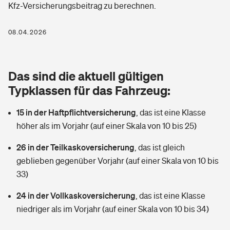
Kfz-Versicherungsbeitrag zu berechnen.
Berufshaftpflichtversicherung
Rechts­schutz­ver­si­che­rung
Photovoltaik
Private Krankenversicherung
08.04.2026
Zur Übersicht
Fahrradversicherung
Wärmepumpen versichern
Zahnzusatzversicherung
Unfallversicherung
Tools
Das sind die aktuell gültigen
Glasversicherung
Dread-Disease-Versicherung
Typklassen für das Fahrzeug:
Kinderunfall­ver­si­che­rung
Rentenrechner: Wie viel Geld bekomme ich im Alter?
Vermieterrrechtsschutz
Tierkrankenversicherung
15 in der Haftpflichtversicherung
,
das ist eine Klasse
Kinderinvalidität
höher als im Vorjahr (auf einer Skala von 10 bis 25)
Wer versichert was: Jetzt Versicherer finden
Mietkautionsversicherung
Zur Übersicht
26 in der Teilkaskoversicherung
,
das ist gleich
Reiseversicherung
Sie haben Fragen?
Restkreditversicherung
geblieben gegenüber Vorjahr (auf einer Skala von 10 bis
Tools
33)
Hundehalter-Haftpflicht
Zur Übersicht
24 in der Vollkaskoversicherung
,
das ist eine Klasse
Pferdehalter-Haftpflicht
Wer versichert was: Jetzt Versicherer finden
niedriger als im Vorjahr (auf einer Skala von 10 bis 34)
Tools
Handyversicherung