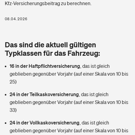
Kfz-Versicherungsbeitrag zu berechnen.
Berufshaftpflichtversicherung
Rechts­schutz­ver­si­che­rung
Photovoltaik
Private Krankenversicherung
08.04.2026
Zur Übersicht
Fahrradversicherung
Wärmepumpen versichern
Zahnzusatzversicherung
Unfallversicherung
Tools
Das sind die aktuell gültigen
Glasversicherung
Dread-Disease-Versicherung
Typklassen für das Fahrzeug:
Kinderunfall­ver­si­che­rung
Rentenrechner: Wie viel Geld bekomme ich im Alter?
Vermieterrrechtsschutz
Tierkrankenversicherung
16 in der Haftpflichtversicherung
,
das ist gleich
Kinderinvalidität
geblieben gegenüber Vorjahr (auf einer Skala von 10 bis
Wer versichert was: Jetzt Versicherer finden
Mietkautionsversicherung
Zur Übersicht
25)
Reiseversicherung
Sie haben Fragen?
Restkreditversicherung
24 in der Teilkaskoversicherung
,
das ist gleich
Tools
geblieben gegenüber Vorjahr (auf einer Skala von 10 bis
Hundehalter-Haftpflicht
Zur Übersicht
33)
Pferdehalter-Haftpflicht
Wer versichert was: Jetzt Versicherer finden
24 in der Vollkaskoversicherung
,
das ist gleich
Tools
geblieben gegenüber Vorjahr (auf einer Skala von 10 bis
Handyversicherung