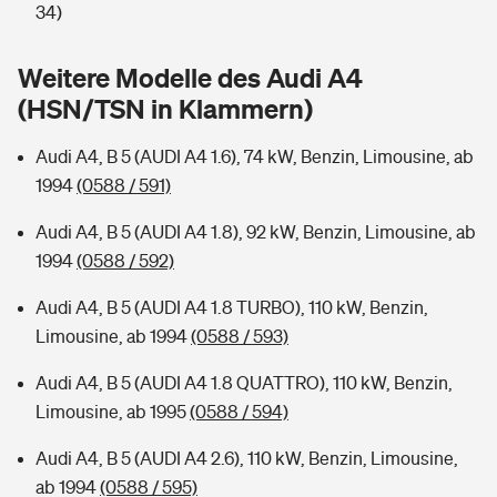
Sie haben Fragen?
34)
Hochwasser-Check: Wie gefährdet ist Ihr Haus?
Private Cyberversicherung
Rentenrechner: Wie viel Geld bekomme ich im Alter?
Weitere Modelle des Audi A4
(HSN/TSN in Klammern)
Wer versichert was: Jetzt Versicherer finden
Musikinstrumentenversicherung
Audi A4, B 5 (AUDI A4 1.6), 74 kW, Benzin, Limousine, ab
Sie haben Fragen?
Zur Übersicht
1994
(0588 / 591)
Audi A4, B 5 (AUDI A4 1.8), 92 kW, Benzin, Limousine, ab
Tools
1994
(0588 / 592)
Audi A4, B 5 (AUDI A4 1.8 TURBO), 110 kW, Benzin,
Kinderunfall-Check: Mehr Sicherheit für deine Kids
Limousine, ab 1994
(0588 / 593)
Typklassen: So ist Ihr Auto eingestuft
Audi A4, B 5 (AUDI A4 1.8 QUATTRO), 110 kW, Benzin,
Limousine, ab 1995
(0588 / 594)
Sie haben Fragen?
Audi A4, B 5 (AUDI A4 2.6), 110 kW, Benzin, Limousine,
ab 1994
(0588 / 595)