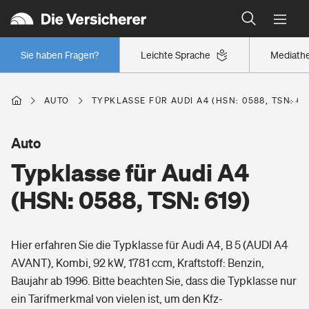
Typklassen: So ist Ihr Auto eingestuft
Wer versichert was: Jetzt Versicherer finden
Regionalklassen: So ist Ihre Region eingestuft
Sie haben Fragen?
Leichte Sprache
Mediath
Wer versichert was: Jetzt Versicherer finden
AUTO
TYPKLASSE FÜR AUDI A4 (HSN: 0588, TSN: 61
Beruf
Auto
Typklasse für Audi A4
Berufsunfähigkeitsversicherung
Wohnen
(HSN: 0588, TSN: 619)
Erwerbsunfähigkeitsversicherung
Wohngebäudeversicherung
Hier erfahren Sie die Typklasse für Audi A4, B 5 (AUDI A4
Freizeit
Grundfähigkeitsversicherung
AVANT), Kombi, 92 kW, 1781 ccm, Kraftstoff: Benzin,
Hausratversicherung
Baujahr ab 1996. Bitte beachten Sie, dass die Typklasse nur
Arbeitsrechtsschutz
Pri­vate Haft­pflicht­
ein Tarifmerkmal von vielen ist, um den Kfz-
Gesundheit
Elementarversicherung