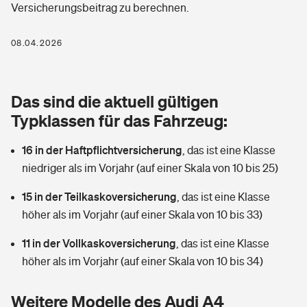
Versicherungsbeitrag zu berechnen.
Berufshaftpflichtversicherung
Rechts­schutz­ver­si­che­rung
Photovoltaik
Private Krankenversicherung
08.04.2026
Zur Übersicht
Fahrradversicherung
Wärmepumpen versichern
Zahnzusatzversicherung
Unfallversicherung
Tools
Das sind die aktuell gültigen
Glasversicherung
Dread-Disease-Versicherung
Typklassen für das Fahrzeug:
Kinderunfall­ver­si­che­rung
Rentenrechner: Wie viel Geld bekomme ich im Alter?
Vermieterrrechtsschutz
Tierkrankenversicherung
16 in der Haftpflichtversicherung
,
das ist eine Klasse
Kinderinvalidität
niedriger als im Vorjahr (auf einer Skala von 10 bis 25)
Wer versichert was: Jetzt Versicherer finden
Mietkautionsversicherung
Zur Übersicht
15 in der Teilkaskoversicherung
,
das ist eine Klasse
Reiseversicherung
Sie haben Fragen?
Restkreditversicherung
höher als im Vorjahr (auf einer Skala von 10 bis 33)
Tools
Hundehalter-Haftpflicht
11 in der Vollkaskoversicherung
,
das ist eine Klasse
Zur Übersicht
höher als im Vorjahr (auf einer Skala von 10 bis 34)
Pferdehalter-Haftpflicht
Wer versichert was: Jetzt Versicherer finden
Tools
Weitere Modelle des Audi A4
Handyversicherung