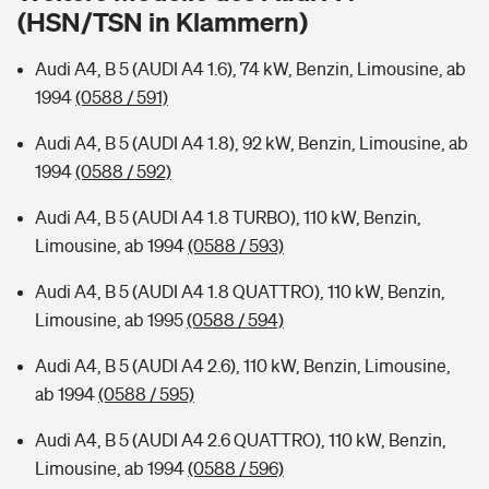
Sie haben Fragen?
(HSN/TSN in Klammern)
Hochwasser-Check: Wie gefährdet ist Ihr Haus?
Private Cyberversicherung
Rentenrechner: Wie viel Geld bekomme ich im Alter?
Audi A4, B 5 (AUDI A4 1.6), 74 kW, Benzin, Limousine, ab
1994
(0588 / 591)
Wer versichert was: Jetzt Versicherer finden
Musikinstrumentenversicherung
Audi A4, B 5 (AUDI A4 1.8), 92 kW, Benzin, Limousine, ab
Sie haben Fragen?
Zur Übersicht
1994
(0588 / 592)
Audi A4, B 5 (AUDI A4 1.8 TURBO), 110 kW, Benzin,
Tools
Limousine, ab 1994
(0588 / 593)
Audi A4, B 5 (AUDI A4 1.8 QUATTRO), 110 kW, Benzin,
Kinderunfall-Check: Mehr Sicherheit für deine Kids
Limousine, ab 1995
(0588 / 594)
Audi A4, B 5 (AUDI A4 2.6), 110 kW, Benzin, Limousine,
Typklassen: So ist Ihr Auto eingestuft
ab 1994
(0588 / 595)
Sie haben Fragen?
Audi A4, B 5 (AUDI A4 2.6 QUATTRO), 110 kW, Benzin,
Limousine, ab 1994
(0588 / 596)