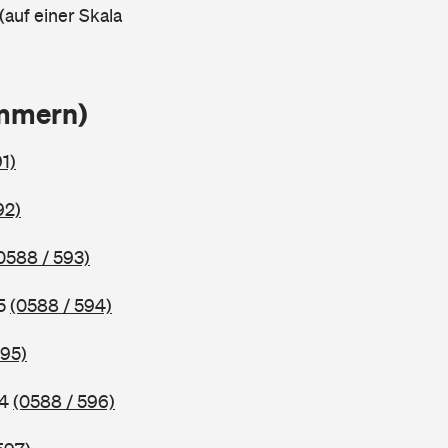
(auf einer Skala
ammern)
1)
92)
0588 / 593)
95
(0588 / 594)
595)
94
(0588 / 596)