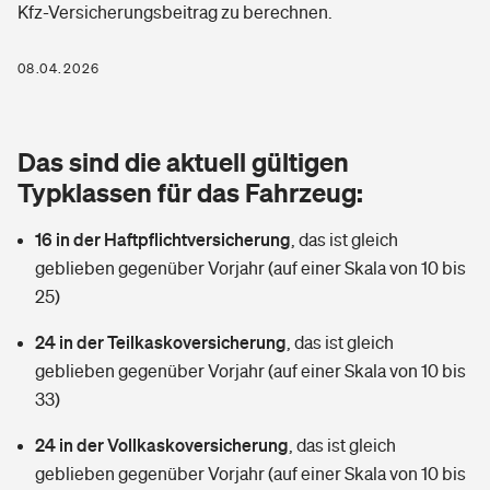
Kfz-Versicherungsbeitrag zu berechnen.
Berufshaftpflichtversicherung
Rechts­schutz­ver­si­che­rung
Photovoltaik
Private Krankenversicherung
08.04.2026
Zur Übersicht
Fahrradversicherung
Wärmepumpen versichern
Zahnzusatzversicherung
Unfallversicherung
Tools
Das sind die aktuell gültigen
Glasversicherung
Dread-Disease-Versicherung
Typklassen für das Fahrzeug:
Kinderunfall­ver­si­che­rung
Rentenrechner: Wie viel Geld bekomme ich im Alter?
Vermieterrrechtsschutz
Tierkrankenversicherung
16 in der Haftpflichtversicherung
,
das ist gleich
Kinderinvalidität
geblieben gegenüber Vorjahr (auf einer Skala von 10 bis
Wer versichert was: Jetzt Versicherer finden
Mietkautionsversicherung
Zur Übersicht
25)
Reiseversicherung
Sie haben Fragen?
Restkreditversicherung
24 in der Teilkaskoversicherung
,
das ist gleich
Tools
geblieben gegenüber Vorjahr (auf einer Skala von 10 bis
Hundehalter-Haftpflicht
Zur Übersicht
33)
Pferdehalter-Haftpflicht
Wer versichert was: Jetzt Versicherer finden
24 in der Vollkaskoversicherung
,
das ist gleich
Tools
geblieben gegenüber Vorjahr (auf einer Skala von 10 bis
Handyversicherung