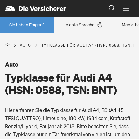
Typklassen: So ist Ihr Auto eingestuft
Wer versichert was: Jetzt Versicherer finden
Regionalklassen: So ist Ihre Region eingestuft
Sie haben Fragen?
Leichte Sprache
Mediath
Wer versichert was: Jetzt Versicherer finden
AUTO
TYPKLASSE FÜR AUDI A4 (HSN: 0588, TSN: B
Beruf
Auto
Typklasse für Audi A4
Berufsunfähigkeitsversicherung
Wohnen
(HSN: 0588, TSN: BNT)
Erwerbsunfähigkeitsversicherung
Wohngebäudeversicherung
Hier erfahren Sie die Typklasse für Audi A4, B8 (A4 45
Freizeit
Grundfähigkeitsversicherung
TFSI QUATTRO), Limousine, 180 kW, 1984 ccm, Kraftstoff:
Hausratversicherung
Benzin/Hybrid, Baujahr ab 2018. Bitte beachten Sie, dass
Arbeitsrechtsschutz
Pri­vate Haft­pflicht­
die Typklasse nur ein Tarifmerkmal von vielen ist, um den
Gesundheit
Elementarversicherung