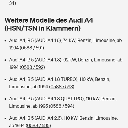
Sie haben Fragen?
34)
Hochwasser-Check: Wie gefährdet ist Ihr Haus?
Private Cyberversicherung
Rentenrechner: Wie viel Geld bekomme ich im Alter?
Weitere Modelle des Audi A4
(HSN/TSN in Klammern)
Wer versichert was: Jetzt Versicherer finden
Musikinstrumentenversicherung
Audi A4, B 5 (AUDI A4 1.6), 74 kW, Benzin, Limousine, ab
Sie haben Fragen?
Zur Übersicht
1994
(0588 / 591)
Audi A4, B 5 (AUDI A4 1.8), 92 kW, Benzin, Limousine, ab
Tools
1994
(0588 / 592)
Audi A4, B 5 (AUDI A4 1.8 TURBO), 110 kW, Benzin,
Kinderunfall-Check: Mehr Sicherheit für deine Kids
Limousine, ab 1994
(0588 / 593)
Typklassen: So ist Ihr Auto eingestuft
Audi A4, B 5 (AUDI A4 1.8 QUATTRO), 110 kW, Benzin,
Limousine, ab 1995
(0588 / 594)
Sie haben Fragen?
Audi A4, B 5 (AUDI A4 2.6), 110 kW, Benzin, Limousine,
ab 1994
(0588 / 595)