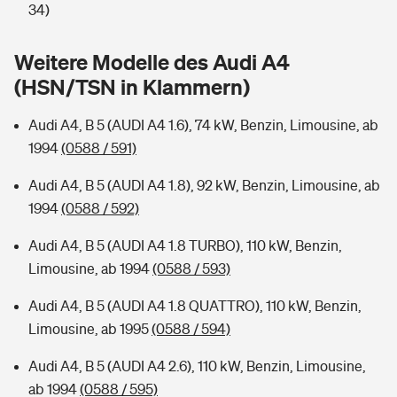
Sie haben Fragen?
34)
Hochwasser-Check: Wie gefährdet ist Ihr Haus?
Private Cyberversicherung
Rentenrechner: Wie viel Geld bekomme ich im Alter?
Weitere Modelle des Audi A4
(HSN/TSN in Klammern)
Wer versichert was: Jetzt Versicherer finden
Musikinstrumentenversicherung
Audi A4, B 5 (AUDI A4 1.6), 74 kW, Benzin, Limousine, ab
Sie haben Fragen?
Zur Übersicht
1994
(0588 / 591)
Audi A4, B 5 (AUDI A4 1.8), 92 kW, Benzin, Limousine, ab
Tools
1994
(0588 / 592)
Audi A4, B 5 (AUDI A4 1.8 TURBO), 110 kW, Benzin,
Kinderunfall-Check: Mehr Sicherheit für deine Kids
Limousine, ab 1994
(0588 / 593)
Typklassen: So ist Ihr Auto eingestuft
Audi A4, B 5 (AUDI A4 1.8 QUATTRO), 110 kW, Benzin,
Limousine, ab 1995
(0588 / 594)
Sie haben Fragen?
Audi A4, B 5 (AUDI A4 2.6), 110 kW, Benzin, Limousine,
ab 1994
(0588 / 595)