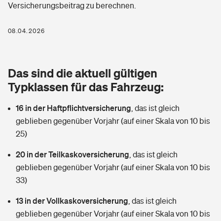
Versicherungsbeitrag zu berechnen.
Berufshaftpflichtversicherung
Rechts­schutz­ver­si­che­rung
Photovoltaik
Private Krankenversicherung
08.04.2026
Zur Übersicht
Fahrradversicherung
Wärmepumpen versichern
Zahnzusatzversicherung
Unfallversicherung
Tools
Das sind die aktuell gültigen
Glasversicherung
Dread-Disease-Versicherung
Typklassen für das Fahrzeug:
Kinderunfall­ver­si­che­rung
Rentenrechner: Wie viel Geld bekomme ich im Alter?
Vermieterrrechtsschutz
Tierkrankenversicherung
16 in der Haftpflichtversicherung
,
das ist gleich
Kinderinvalidität
geblieben gegenüber Vorjahr (auf einer Skala von 10 bis
Wer versichert was: Jetzt Versicherer finden
Mietkautionsversicherung
Zur Übersicht
25)
Reiseversicherung
Sie haben Fragen?
Restkreditversicherung
20 in der Teilkaskoversicherung
,
das ist gleich
Tools
geblieben gegenüber Vorjahr (auf einer Skala von 10 bis
Hundehalter-Haftpflicht
Zur Übersicht
33)
Pferdehalter-Haftpflicht
Wer versichert was: Jetzt Versicherer finden
13 in der Vollkaskoversicherung
,
das ist gleich
Tools
geblieben gegenüber Vorjahr (auf einer Skala von 10 bis
Handyversicherung