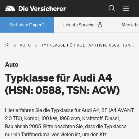
Typklassen: So ist Ihr Auto eingestuft
Wer versichert was: Jetzt Versicherer finden
Regionalklassen: So ist Ihre Region eingestuft
Sie haben Fragen?
Leichte Sprache
Mediath
Wer versichert was: Jetzt Versicherer finden
AUTO
TYPKLASSE FÜR AUDI A4 (HSN: 0588, TSN: A
Beruf
Auto
Typklasse für Audi A4
Berufsunfähigkeitsversicherung
Wohnen
(HSN: 0588, TSN: ACW)
Erwerbsunfähigkeitsversicherung
Wohngebäudeversicherung
Hier erfahren Sie die Typklasse für Audi A4, 8E (A4 AVANT
Freizeit
Grundfähigkeitsversicherung
2.0 TDI), Kombi, 100 kW, 1968 ccm, Kraftstoff: Diesel,
Hausratversicherung
Baujahr ab 2005. Bitte beachten Sie, dass die Typklasse
Arbeitsrechtsschutz
Pri­vate Haft­pflicht­
nur ein Tarifmerkmal von vielen ist, um den Kfz-
Gesundheit
Elementarversicherung