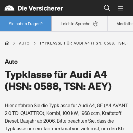
Typklassen: So ist Ihr Auto eingestuft
Wer versichert was: Jetzt Versicherer finden
Regionalklassen: So ist Ihre Region eingestuft
Sie haben Fragen?
Leichte Sprache
Mediath
Wer versichert was: Jetzt Versicherer finden
AUTO
TYPKLASSE FÜR AUDI A4 (HSN: 0588, TSN: AE
Beruf
Auto
Typklasse für Audi A4
Berufsunfähigkeitsversicherung
Wohnen
(HSN: 0588, TSN: AEY)
Erwerbsunfähigkeitsversicherung
Wohngebäudeversicherung
Hier erfahren Sie die Typklasse für Audi A4, 8E (A4 AVANT
Freizeit
Grundfähigkeitsversicherung
2.0 TDI QUATTRO), Kombi, 100 kW, 1968 ccm, Kraftstoff:
Hausratversicherung
Diesel, Baujahr ab 2006. Bitte beachten Sie, dass die
Arbeitsrechtsschutz
Pri­vate Haft­pflicht­
Typklasse nur ein Tarifmerkmal von vielen ist, um den Kfz-
Gesundheit
Elementarversicherung