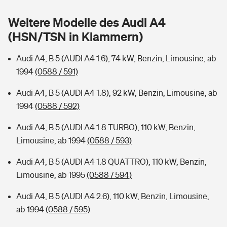
Sie haben Fragen?
Weitere Modelle des Audi A4
Hochwasser-Check: Wie gefährdet ist Ihr Haus?
Private Cyberversicherung
Rentenrechner: Wie viel Geld bekomme ich im Alter?
(HSN/TSN in Klammern)
Wer versichert was: Jetzt Versicherer finden
Musikinstrumentenversicherung
Audi A4, B 5 (AUDI A4 1.6), 74 kW, Benzin, Limousine, ab
1994
(0588 / 591)
Sie haben Fragen?
Zur Übersicht
Audi A4, B 5 (AUDI A4 1.8), 92 kW, Benzin, Limousine, ab
1994
(0588 / 592)
Tools
Audi A4, B 5 (AUDI A4 1.8 TURBO), 110 kW, Benzin,
Limousine, ab 1994
(0588 / 593)
Kinderunfall-Check: Mehr Sicherheit für deine Kids
Audi A4, B 5 (AUDI A4 1.8 QUATTRO), 110 kW, Benzin,
Typklassen: So ist Ihr Auto eingestuft
Limousine, ab 1995
(0588 / 594)
Audi A4, B 5 (AUDI A4 2.6), 110 kW, Benzin, Limousine,
Sie haben Fragen?
ab 1994
(0588 / 595)