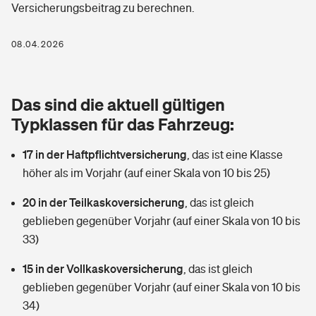
Versicherungsbeitrag zu berechnen.
Berufshaftpflichtversicherung
Rechts­schutz­ver­si­che­rung
Photovoltaik
Private Krankenversicherung
08.04.2026
Zur Übersicht
Fahrradversicherung
Wärmepumpen versichern
Zahnzusatzversicherung
Unfallversicherung
Tools
Das sind die aktuell gültigen
Glasversicherung
Dread-Disease-Versicherung
Typklassen für das Fahrzeug:
Kinderunfall­ver­si­che­rung
Rentenrechner: Wie viel Geld bekomme ich im Alter?
Vermieterrrechtsschutz
Tierkrankenversicherung
17 in der Haftpflichtversicherung
,
das ist eine Klasse
Kinderinvalidität
höher als im Vorjahr (auf einer Skala von 10 bis 25)
Wer versichert was: Jetzt Versicherer finden
Mietkautionsversicherung
Zur Übersicht
20 in der Teilkaskoversicherung
,
das ist gleich
Reiseversicherung
Sie haben Fragen?
Restkreditversicherung
geblieben gegenüber Vorjahr (auf einer Skala von 10 bis
Tools
33)
Hundehalter-Haftpflicht
Zur Übersicht
15 in der Vollkaskoversicherung
,
das ist gleich
Pferdehalter-Haftpflicht
Wer versichert was: Jetzt Versicherer finden
geblieben gegenüber Vorjahr (auf einer Skala von 10 bis
Tools
34)
Handyversicherung