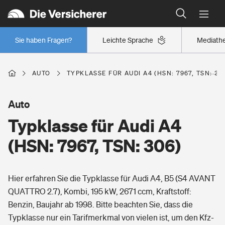
Typklassen: So ist Ihr Auto eingestuft
Wer versichert was: Jetzt Versicherer finden
Regionalklassen: So ist Ihre Region eingestuft
Sie haben Fragen?
Leichte Sprache
Mediath
Wer versichert was: Jetzt Versicherer finden
AUTO
TYPKLASSE FÜR AUDI A4 (HSN: 7967, TSN: 30
Beruf
Auto
Typklasse für Audi A4
Berufsunfähigkeitsversicherung
Wohnen
(HSN: 7967, TSN: 306)
Erwerbsunfähigkeitsversicherung
Wohngebäudeversicherung
Hier erfahren Sie die Typklasse für Audi A4, B5 (S4 AVANT
Freizeit
Grundfähigkeitsversicherung
QUATTRO 2.7), Kombi, 195 kW, 2671 ccm, Kraftstoff:
Hausratversicherung
Benzin, Baujahr ab 1998. Bitte beachten Sie, dass die
Arbeitsrechtsschutz
Pri­vate Haft­pflicht­
Typklasse nur ein Tarifmerkmal von vielen ist, um den Kfz-
Gesundheit
Elementarversicherung