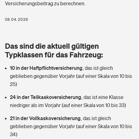
Versicherungsbeitrag zu berechnen.
Berufshaftpflichtversicherung
Rechts­schutz­ver­si­che­rung
Photovoltaik
Private Krankenversicherung
08.04.2026
Zur Übersicht
Fahrradversicherung
Wärmepumpen versichern
Zahnzusatzversicherung
Unfallversicherung
Tools
Das sind die aktuell gültigen
Glasversicherung
Dread-Disease-Versicherung
Typklassen für das Fahrzeug:
Kinderunfall­ver­si­che­rung
Rentenrechner: Wie viel Geld bekomme ich im Alter?
Vermieterrrechtsschutz
Tierkrankenversicherung
10 in der Haftpflichtversicherung
,
das ist gleich
Kinderinvalidität
geblieben gegenüber Vorjahr (auf einer Skala von 10 bis
Wer versichert was: Jetzt Versicherer finden
Mietkautionsversicherung
Zur Übersicht
25)
Reiseversicherung
Sie haben Fragen?
Restkreditversicherung
24 in der Teilkaskoversicherung
,
das ist eine Klasse
Tools
niedriger als im Vorjahr (auf einer Skala von 10 bis 33)
Hundehalter-Haftpflicht
Zur Übersicht
21 in der Vollkaskoversicherung
,
das ist gleich
Pferdehalter-Haftpflicht
Wer versichert was: Jetzt Versicherer finden
geblieben gegenüber Vorjahr (auf einer Skala von 10 bis
Tools
34)
Handyversicherung