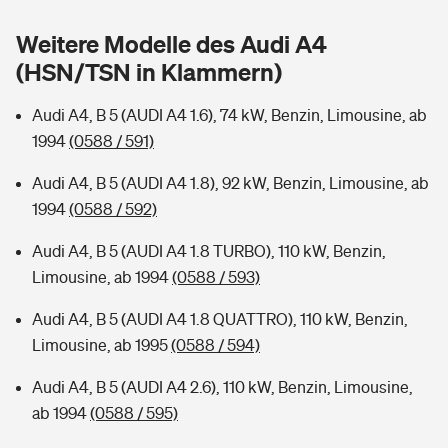
Sie haben Fragen?
Weitere Modelle des Audi A4
Hochwasser-Check: Wie gefährdet ist Ihr Haus?
Private Cyberversicherung
Rentenrechner: Wie viel Geld bekomme ich im Alter?
(HSN/TSN in Klammern)
Wer versichert was: Jetzt Versicherer finden
Musikinstrumentenversicherung
Audi A4, B 5 (AUDI A4 1.6), 74 kW, Benzin, Limousine, ab
1994
(0588 / 591)
Sie haben Fragen?
Zur Übersicht
Audi A4, B 5 (AUDI A4 1.8), 92 kW, Benzin, Limousine, ab
1994
(0588 / 592)
Tools
Audi A4, B 5 (AUDI A4 1.8 TURBO), 110 kW, Benzin,
Limousine, ab 1994
(0588 / 593)
Kinderunfall-Check: Mehr Sicherheit für deine Kids
Audi A4, B 5 (AUDI A4 1.8 QUATTRO), 110 kW, Benzin,
Typklassen: So ist Ihr Auto eingestuft
Limousine, ab 1995
(0588 / 594)
Audi A4, B 5 (AUDI A4 2.6), 110 kW, Benzin, Limousine,
Sie haben Fragen?
ab 1994
(0588 / 595)