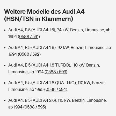
Sie haben Fragen?
Weitere Modelle des Audi A4
Hochwasser-Check: Wie gefährdet ist Ihr Haus?
Private Cyberversicherung
Rentenrechner: Wie viel Geld bekomme ich im Alter?
(HSN/TSN in Klammern)
Wer versichert was: Jetzt Versicherer finden
Musikinstrumentenversicherung
Audi A4, B 5 (AUDI A4 1.6), 74 kW, Benzin, Limousine, ab
1994
(0588 / 591)
Sie haben Fragen?
Zur Übersicht
Audi A4, B 5 (AUDI A4 1.8), 92 kW, Benzin, Limousine, ab
1994
(0588 / 592)
Tools
Audi A4, B 5 (AUDI A4 1.8 TURBO), 110 kW, Benzin,
Limousine, ab 1994
(0588 / 593)
Kinderunfall-Check: Mehr Sicherheit für deine Kids
Audi A4, B 5 (AUDI A4 1.8 QUATTRO), 110 kW, Benzin,
Typklassen: So ist Ihr Auto eingestuft
Limousine, ab 1995
(0588 / 594)
Audi A4, B 5 (AUDI A4 2.6), 110 kW, Benzin, Limousine,
Sie haben Fragen?
ab 1994
(0588 / 595)