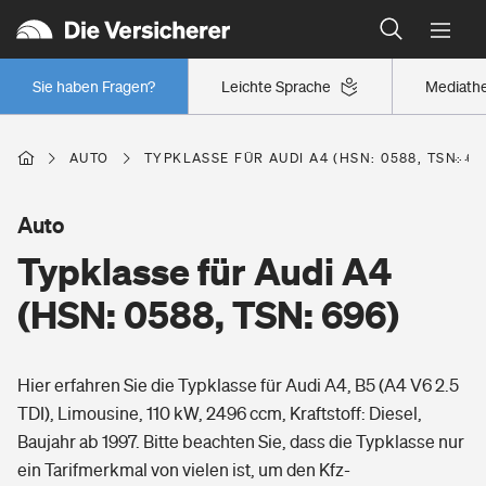
Typklassen: So ist Ihr Auto eingestuft
Wer versichert was: Jetzt Versicherer finden
Regionalklassen: So ist Ihre Region eingestuft
Sie haben Fragen?
Leichte Sprache
Mediath
Wer versichert was: Jetzt Versicherer finden
AUTO
TYPKLASSE FÜR AUDI A4 (HSN: 0588, TSN: 69
Beruf
Auto
Typklasse für Audi A4
Berufsunfähigkeitsversicherung
Wohnen
(HSN: 0588, TSN: 696)
Erwerbsunfähigkeitsversicherung
Wohngebäudeversicherung
Hier erfahren Sie die Typklasse für Audi A4, B5 (A4 V6 2.5
Freizeit
Grundfähigkeitsversicherung
TDI), Limousine, 110 kW, 2496 ccm, Kraftstoff: Diesel,
Hausratversicherung
Baujahr ab 1997. Bitte beachten Sie, dass die Typklasse nur
Arbeitsrechtsschutz
Pri­vate Haft­pflicht­
ein Tarifmerkmal von vielen ist, um den Kfz-
Gesundheit
Elementarversicherung