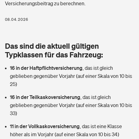
Versicherungsbeitrag zu berechnen.
Berufshaftpflichtversicherung
Rechts­schutz­ver­si­che­rung
Photovoltaik
Private Krankenversicherung
08.04.2026
Zur Übersicht
Fahrradversicherung
Wärmepumpen versichern
Zahnzusatzversicherung
Unfallversicherung
Tools
Das sind die aktuell gültigen
Glasversicherung
Dread-Disease-Versicherung
Typklassen für das Fahrzeug:
Kinderunfall­ver­si­che­rung
Rentenrechner: Wie viel Geld bekomme ich im Alter?
Vermieterrrechtsschutz
Tierkrankenversicherung
16 in der Haftpflichtversicherung
,
das ist gleich
Kinderinvalidität
geblieben gegenüber Vorjahr (auf einer Skala von 10 bis
Wer versichert was: Jetzt Versicherer finden
Mietkautionsversicherung
Zur Übersicht
25)
Reiseversicherung
Sie haben Fragen?
Restkreditversicherung
16 in der Teilkaskoversicherung
,
das ist gleich
Tools
geblieben gegenüber Vorjahr (auf einer Skala von 10 bis
Hundehalter-Haftpflicht
Zur Übersicht
33)
Pferdehalter-Haftpflicht
Wer versichert was: Jetzt Versicherer finden
11 in der Vollkaskoversicherung
,
das ist eine Klasse
Tools
höher als im Vorjahr (auf einer Skala von 10 bis 34)
Handyversicherung