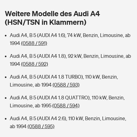
Sie haben Fragen?
Weitere Modelle des Audi A4
Hochwasser-Check: Wie gefährdet ist Ihr Haus?
Private Cyberversicherung
Rentenrechner: Wie viel Geld bekomme ich im Alter?
(HSN/TSN in Klammern)
Wer versichert was: Jetzt Versicherer finden
Musikinstrumentenversicherung
Audi A4, B 5 (AUDI A4 1.6), 74 kW, Benzin, Limousine, ab
1994
(0588 / 591)
Sie haben Fragen?
Zur Übersicht
Audi A4, B 5 (AUDI A4 1.8), 92 kW, Benzin, Limousine, ab
1994
(0588 / 592)
Tools
Audi A4, B 5 (AUDI A4 1.8 TURBO), 110 kW, Benzin,
Limousine, ab 1994
(0588 / 593)
Kinderunfall-Check: Mehr Sicherheit für deine Kids
Audi A4, B 5 (AUDI A4 1.8 QUATTRO), 110 kW, Benzin,
Typklassen: So ist Ihr Auto eingestuft
Limousine, ab 1995
(0588 / 594)
Audi A4, B 5 (AUDI A4 2.6), 110 kW, Benzin, Limousine,
Sie haben Fragen?
ab 1994
(0588 / 595)