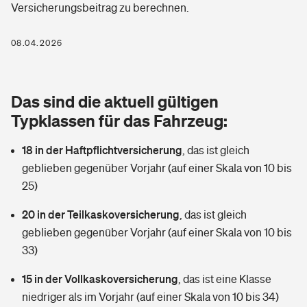
Versicherungsbeitrag zu berechnen.
Berufshaftpflichtversicherung
Rechts­schutz­ver­si­che­rung
Photovoltaik
Private Krankenversicherung
08.04.2026
Zur Übersicht
Fahrradversicherung
Wärmepumpen versichern
Zahnzusatzversicherung
Unfallversicherung
Tools
Das sind die aktuell gültigen
Glasversicherung
Dread-Disease-Versicherung
Typklassen für das Fahrzeug:
Kinderunfall­ver­si­che­rung
Rentenrechner: Wie viel Geld bekomme ich im Alter?
Vermieterrrechtsschutz
Tierkrankenversicherung
18 in der Haftpflichtversicherung
,
das ist gleich
Kinderinvalidität
geblieben gegenüber Vorjahr (auf einer Skala von 10 bis
Wer versichert was: Jetzt Versicherer finden
Mietkautionsversicherung
Zur Übersicht
25)
Reiseversicherung
Sie haben Fragen?
Restkreditversicherung
20 in der Teilkaskoversicherung
,
das ist gleich
Tools
geblieben gegenüber Vorjahr (auf einer Skala von 10 bis
Hundehalter-Haftpflicht
Zur Übersicht
33)
Pferdehalter-Haftpflicht
Wer versichert was: Jetzt Versicherer finden
15 in der Vollkaskoversicherung
,
das ist eine Klasse
Tools
niedriger als im Vorjahr (auf einer Skala von 10 bis 34)
Handyversicherung