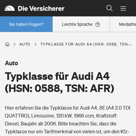
Typklassen: So ist Ihr Auto eingestuft
Wer versichert was: Jetzt Versicherer finden
Regionalklassen: So ist Ihre Region eingestuft
Sie haben Fragen?
Leichte Sprache
Mediath
Wer versichert was: Jetzt Versicherer finden
AUTO
TYPKLASSE FÜR AUDI A4 (HSN: 0588, TSN: AF
Beruf
Auto
Typklasse für Audi A4
Berufsunfähigkeitsversicherung
Wohnen
(HSN: 0588, TSN: AFR)
Erwerbsunfähigkeitsversicherung
Wohngebäudeversicherung
Hier erfahren Sie die Typklasse für Audi A4, 8E (A4 2.0 TDI
Freizeit
Grundfähigkeitsversicherung
QUATTRO), Limousine, 120 kW, 1968 ccm, Kraftstoff:
Hausratversicherung
Diesel, Baujahr ab 2006. Bitte beachten Sie, dass die
Arbeitsrechtsschutz
Pri­vate Haft­pflicht­
Typklasse nur ein Tarifmerkmal von vielen ist, um den Kfz-
Gesundheit
Elementarversicherung