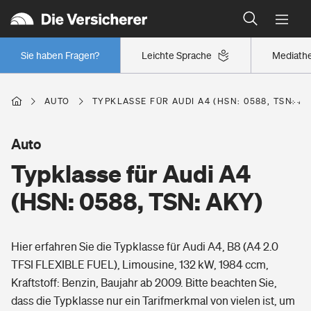
Typklassen: So ist Ihr Auto eingestuft
Wer versichert was: Jetzt Versicherer finden
Regionalklassen: So ist Ihre Region eingestuft
Sie haben Fragen?
Leichte Sprache
Mediath
Wer versichert was: Jetzt Versicherer finden
AUTO
TYPKLASSE FÜR AUDI A4 (HSN: 0588, TSN: A
Beruf
Auto
Typklasse für Audi A4
Berufsunfähigkeitsversicherung
Wohnen
(HSN: 0588, TSN: AKY)
Erwerbsunfähigkeitsversicherung
Wohngebäudeversicherung
Hier erfahren Sie die Typklasse für Audi A4, B8 (A4 2.0
Freizeit
Grundfähigkeitsversicherung
TFSI FLEXIBLE FUEL), Limousine, 132 kW, 1984 ccm,
Hausratversicherung
Kraftstoff: Benzin, Baujahr ab 2009. Bitte beachten Sie,
Arbeitsrechtsschutz
Pri­vate Haft­pflicht­
dass die Typklasse nur ein Tarifmerkmal von vielen ist, um
Gesundheit
Elementarversicherung