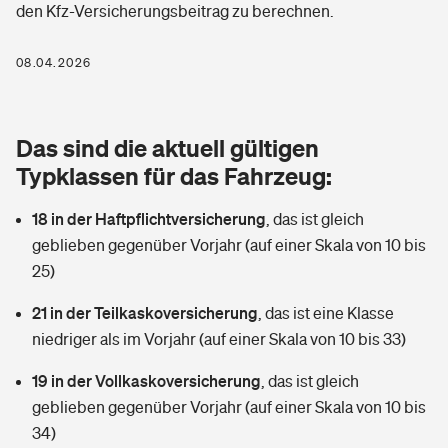
den Kfz-Versicherungsbeitrag zu berechnen.
Berufshaftpflichtversicherung
Rechts­schutz­ver­si­che­rung
Photovoltaik
Private Krankenversicherung
08.04.2026
Zur Übersicht
Fahrradversicherung
Wärmepumpen versichern
Zahnzusatzversicherung
Unfallversicherung
Tools
Das sind die aktuell gültigen
Glasversicherung
Dread-Disease-Versicherung
Typklassen für das Fahrzeug:
Kinderunfall­ver­si­che­rung
Rentenrechner: Wie viel Geld bekomme ich im Alter?
Vermieterrrechtsschutz
Tierkrankenversicherung
18 in der Haftpflichtversicherung
,
das ist gleich
Kinderinvalidität
geblieben gegenüber Vorjahr (auf einer Skala von 10 bis
Wer versichert was: Jetzt Versicherer finden
Mietkautionsversicherung
Zur Übersicht
25)
Reiseversicherung
Sie haben Fragen?
Restkreditversicherung
21 in der Teilkaskoversicherung
,
das ist eine Klasse
Tools
niedriger als im Vorjahr (auf einer Skala von 10 bis 33)
Hundehalter-Haftpflicht
Zur Übersicht
19 in der Vollkaskoversicherung
,
das ist gleich
Pferdehalter-Haftpflicht
Wer versichert was: Jetzt Versicherer finden
geblieben gegenüber Vorjahr (auf einer Skala von 10 bis
Tools
34)
Handyversicherung