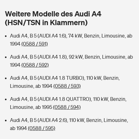
Sie haben Fragen?
Weitere Modelle des Audi A4
Hochwasser-Check: Wie gefährdet ist Ihr Haus?
Private Cyberversicherung
Rentenrechner: Wie viel Geld bekomme ich im Alter?
(HSN/TSN in Klammern)
Wer versichert was: Jetzt Versicherer finden
Musikinstrumentenversicherung
Audi A4, B 5 (AUDI A4 1.6), 74 kW, Benzin, Limousine, ab
1994
(0588 / 591)
Sie haben Fragen?
Zur Übersicht
Audi A4, B 5 (AUDI A4 1.8), 92 kW, Benzin, Limousine, ab
1994
(0588 / 592)
Tools
Audi A4, B 5 (AUDI A4 1.8 TURBO), 110 kW, Benzin,
Limousine, ab 1994
(0588 / 593)
Kinderunfall-Check: Mehr Sicherheit für deine Kids
Audi A4, B 5 (AUDI A4 1.8 QUATTRO), 110 kW, Benzin,
Typklassen: So ist Ihr Auto eingestuft
Limousine, ab 1995
(0588 / 594)
Audi A4, B 5 (AUDI A4 2.6), 110 kW, Benzin, Limousine,
Sie haben Fragen?
ab 1994
(0588 / 595)