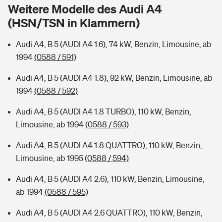
Sie haben Fragen?
Weitere Modelle des Audi A4
(HSN/TSN in Klammern)
Hochwasser-Check: Wie gefährdet ist Ihr Haus?
Private Cyberversicherung
Rentenrechner: Wie viel Geld bekomme ich im Alter?
Audi A4, B 5 (AUDI A4 1.6), 74 kW, Benzin, Limousine, ab
Wer versichert was: Jetzt Versicherer finden
Musikinstrumentenversicherung
1994
(0588 / 591)
Sie haben Fragen?
Zur Übersicht
Audi A4, B 5 (AUDI A4 1.8), 92 kW, Benzin, Limousine, ab
1994
(0588 / 592)
Tools
Audi A4, B 5 (AUDI A4 1.8 TURBO), 110 kW, Benzin,
Limousine, ab 1994
(0588 / 593)
Kinderunfall-Check: Mehr Sicherheit für deine Kids
Audi A4, B 5 (AUDI A4 1.8 QUATTRO), 110 kW, Benzin,
Limousine, ab 1995
(0588 / 594)
Typklassen: So ist Ihr Auto eingestuft
Audi A4, B 5 (AUDI A4 2.6), 110 kW, Benzin, Limousine,
ab 1994
(0588 / 595)
Sie haben Fragen?
Audi A4, B 5 (AUDI A4 2.6 QUATTRO), 110 kW, Benzin,