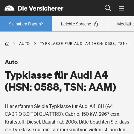
Typklassen: So ist Ihr Auto eingestuft
Wer versichert was: Jetzt Versicherer finden
Regionalklassen: So ist Ihre Region eingestuft
Sie haben Fragen?
Leichte Sprache
Mediath
Wer versichert was: Jetzt Versicherer finden
AUTO
TYPKLASSE FÜR AUDI A4 (HSN: 0588, TSN: A
Beruf
Auto
Typklasse für Audi A4
Berufsunfähigkeitsversicherung
Wohnen
(HSN: 0588, TSN: AAM)
Erwerbsunfähigkeitsversicherung
Wohngebäudeversicherung
Hier erfahren Sie die Typklasse für Audi A4, 8H (A4
Freizeit
Grundfähigkeitsversicherung
CABRIO 3.0 TDI QUATTRO), Cabrio, 150 kW, 2967 ccm,
Hausratversicherung
Kraftstoff: Diesel, Baujahr ab 2005. Bitte beachten Sie, dass
Arbeitsrechtsschutz
Pri­vate Haft­pflicht­
die Typklasse nur ein Tarifmerkmal von vielen ist, um den
Gesundheit
Elementarversicherung