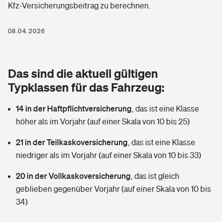
Kfz-Versicherungsbeitrag zu berechnen.
Berufshaftpflichtversicherung
Rechts­schutz­ver­si­che­rung
Photovoltaik
Private Krankenversicherung
08.04.2026
Zur Übersicht
Fahrradversicherung
Wärmepumpen versichern
Zahnzusatzversicherung
Unfallversicherung
Tools
Das sind die aktuell gültigen
Glasversicherung
Dread-Disease-Versicherung
Typklassen für das Fahrzeug:
Kinderunfall­ver­si­che­rung
Rentenrechner: Wie viel Geld bekomme ich im Alter?
Vermieterrrechtsschutz
Tierkrankenversicherung
14 in der Haftpflichtversicherung
,
das ist eine Klasse
Kinderinvalidität
höher als im Vorjahr (auf einer Skala von 10 bis 25)
Wer versichert was: Jetzt Versicherer finden
Mietkautionsversicherung
Zur Übersicht
21 in der Teilkaskoversicherung
,
das ist eine Klasse
Reiseversicherung
Sie haben Fragen?
Restkreditversicherung
niedriger als im Vorjahr (auf einer Skala von 10 bis 33)
Tools
Hundehalter-Haftpflicht
20 in der Vollkaskoversicherung
,
das ist gleich
Zur Übersicht
geblieben gegenüber Vorjahr (auf einer Skala von 10 bis
Pferdehalter-Haftpflicht
Wer versichert was: Jetzt Versicherer finden
34)
Tools
Handyversicherung