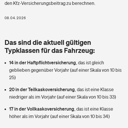
den Kfz-Versicherungsbeitrag zu berechnen.
Berufshaftpflichtversicherung
Rechts­schutz­ver­si­che­rung
Photovoltaik
Private Krankenversicherung
08.04.2026
Zur Übersicht
Fahrradversicherung
Wärmepumpen versichern
Zahnzusatzversicherung
Unfallversicherung
Tools
Das sind die aktuell gültigen
Glasversicherung
Dread-Disease-Versicherung
Typklassen für das Fahrzeug:
Kinderunfall­ver­si­che­rung
Rentenrechner: Wie viel Geld bekomme ich im Alter?
Vermieterrrechtsschutz
Tierkrankenversicherung
14 in der Haftpflichtversicherung
,
das ist gleich
Kinderinvalidität
geblieben gegenüber Vorjahr (auf einer Skala von 10 bis
Wer versichert was: Jetzt Versicherer finden
Mietkautionsversicherung
Zur Übersicht
25)
Reiseversicherung
Sie haben Fragen?
Restkreditversicherung
20 in der Teilkaskoversicherung
,
das ist eine Klasse
Tools
niedriger als im Vorjahr (auf einer Skala von 10 bis 33)
Hundehalter-Haftpflicht
Zur Übersicht
17 in der Vollkaskoversicherung
,
das ist eine Klasse
Pferdehalter-Haftpflicht
Wer versichert was: Jetzt Versicherer finden
höher als im Vorjahr (auf einer Skala von 10 bis 34)
Tools
Handyversicherung