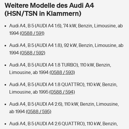
Sie haben Fragen?
Weitere Modelle des Audi A4
(HSN/TSN in Klammern)
Hochwasser-Check: Wie gefährdet ist Ihr Haus?
Private Cyberversicherung
Rentenrechner: Wie viel Geld bekomme ich im Alter?
Audi A4, B 5 (AUDI A4 1.6), 74 kW, Benzin, Limousine, ab
Wer versichert was: Jetzt Versicherer finden
Musikinstrumentenversicherung
1994
(0588 / 591)
Sie haben Fragen?
Zur Übersicht
Audi A4, B 5 (AUDI A4 1.8), 92 kW, Benzin, Limousine, ab
1994
(0588 / 592)
Tools
Audi A4, B 5 (AUDI A4 1.8 TURBO), 110 kW, Benzin,
Limousine, ab 1994
(0588 / 593)
Kinderunfall-Check: Mehr Sicherheit für deine Kids
Audi A4, B 5 (AUDI A4 1.8 QUATTRO), 110 kW, Benzin,
Limousine, ab 1995
(0588 / 594)
Typklassen: So ist Ihr Auto eingestuft
Audi A4, B 5 (AUDI A4 2.6), 110 kW, Benzin, Limousine,
ab 1994
(0588 / 595)
Sie haben Fragen?
Audi A4, B 5 (AUDI A4 2.6 QUATTRO), 110 kW, Benzin,