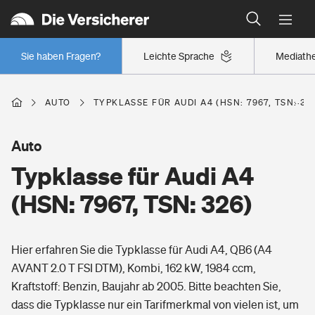
Typklassen: So ist Ihr Auto eingestuft
Wer versichert was: Jetzt Versicherer finden
Regionalklassen: So ist Ihre Region eingestuft
Sie haben Fragen?
Leichte Sprache
Mediath
Wer versichert was: Jetzt Versicherer finden
AUTO
TYPKLASSE FÜR AUDI A4 (HSN: 7967, TSN: 32
Beruf
Auto
Typklasse für Audi A4
Berufsunfähigkeitsversicherung
Wohnen
(HSN: 7967, TSN: 326)
Erwerbsunfähigkeitsversicherung
Wohngebäudeversicherung
Hier erfahren Sie die Typklasse für Audi A4, QB6 (A4
Freizeit
Grundfähigkeitsversicherung
AVANT 2.0 T FSI DTM), Kombi, 162 kW, 1984 ccm,
Hausratversicherung
Kraftstoff: Benzin, Baujahr ab 2005. Bitte beachten Sie,
Arbeitsrechtsschutz
Pri­vate Haft­pflicht­
dass die Typklasse nur ein Tarifmerkmal von vielen ist, um
Gesundheit
Elementarversicherung