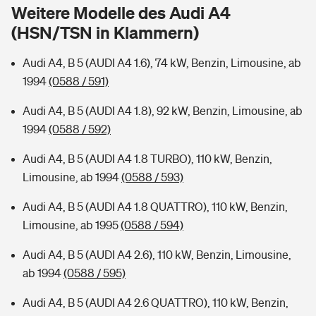
Sie haben Fragen?
Weitere Modelle des Audi A4
(HSN/TSN in Klammern)
Hochwasser-Check: Wie gefährdet ist Ihr Haus?
Private Cyberversicherung
Rentenrechner: Wie viel Geld bekomme ich im Alter?
Audi A4, B 5 (AUDI A4 1.6), 74 kW, Benzin, Limousine, ab
Wer versichert was: Jetzt Versicherer finden
Musikinstrumentenversicherung
1994
(0588 / 591)
Sie haben Fragen?
Zur Übersicht
Audi A4, B 5 (AUDI A4 1.8), 92 kW, Benzin, Limousine, ab
1994
(0588 / 592)
Tools
Audi A4, B 5 (AUDI A4 1.8 TURBO), 110 kW, Benzin,
Limousine, ab 1994
(0588 / 593)
Kinderunfall-Check: Mehr Sicherheit für deine Kids
Audi A4, B 5 (AUDI A4 1.8 QUATTRO), 110 kW, Benzin,
Limousine, ab 1995
(0588 / 594)
Typklassen: So ist Ihr Auto eingestuft
Audi A4, B 5 (AUDI A4 2.6), 110 kW, Benzin, Limousine,
ab 1994
(0588 / 595)
Sie haben Fragen?
Audi A4, B 5 (AUDI A4 2.6 QUATTRO), 110 kW, Benzin,