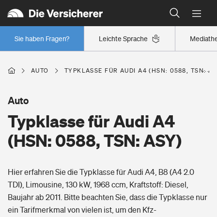
Typklassen: So ist Ihr Auto eingestuft
Wer versichert was: Jetzt Versicherer finden
Regionalklassen: So ist Ihre Region eingestuft
Sie haben Fragen?
Leichte Sprache
Mediath
Wer versichert was: Jetzt Versicherer finden
AUTO
TYPKLASSE FÜR AUDI A4 (HSN: 0588, TSN: AS
Beruf
Auto
Typklasse für Audi A4
Berufsunfähigkeitsversicherung
Wohnen
(HSN: 0588, TSN: ASY)
Erwerbsunfähigkeitsversicherung
Wohngebäudeversicherung
Hier erfahren Sie die Typklasse für Audi A4, B8 (A4 2.0
Freizeit
Grundfähigkeitsversicherung
TDI), Limousine, 130 kW, 1968 ccm, Kraftstoff: Diesel,
Hausratversicherung
Baujahr ab 2011. Bitte beachten Sie, dass die Typklasse nur
Arbeitsrechtsschutz
Pri­vate Haft­pflicht­
ein Tarifmerkmal von vielen ist, um den Kfz-
Gesundheit
Elementarversicherung