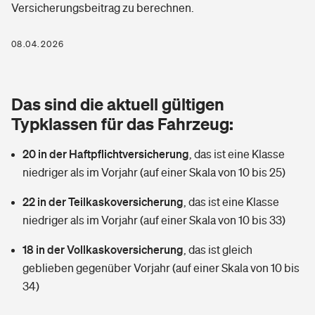
Versicherungsbeitrag zu berechnen.
Berufshaftpflichtversicherung
Rechts­schutz­ver­si­che­rung
Photovoltaik
Private Krankenversicherung
08.04.2026
Zur Übersicht
Fahrradversicherung
Wärmepumpen versichern
Zahnzusatzversicherung
Unfallversicherung
Tools
Das sind die aktuell gültigen
Glasversicherung
Dread-Disease-Versicherung
Typklassen für das Fahrzeug:
Kinderunfall­ver­si­che­rung
Rentenrechner: Wie viel Geld bekomme ich im Alter?
Vermieterrrechtsschutz
Tierkrankenversicherung
20 in der Haftpflichtversicherung
,
das ist eine Klasse
Kinderinvalidität
niedriger als im Vorjahr (auf einer Skala von 10 bis 25)
Wer versichert was: Jetzt Versicherer finden
Mietkautionsversicherung
Zur Übersicht
22 in der Teilkaskoversicherung
,
das ist eine Klasse
Reiseversicherung
Sie haben Fragen?
Restkreditversicherung
niedriger als im Vorjahr (auf einer Skala von 10 bis 33)
Tools
Hundehalter-Haftpflicht
18 in der Vollkaskoversicherung
,
das ist gleich
Zur Übersicht
geblieben gegenüber Vorjahr (auf einer Skala von 10 bis
Pferdehalter-Haftpflicht
Wer versichert was: Jetzt Versicherer finden
34)
Tools
Handyversicherung