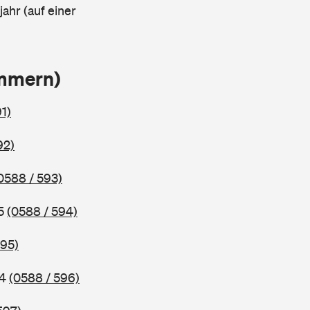
ahr (auf einer
ammern)
1)
92)
0588 / 593)
95
(0588 / 594)
595)
94
(0588 / 596)