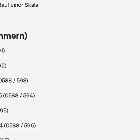
(auf einer Skala
ammern)
1)
92)
0588 / 593)
95
(0588 / 594)
595)
94
(0588 / 596)