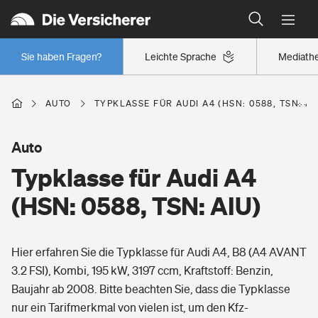
Typklassen: So ist Ihr Auto eingestuft
Wer versichert was: Jetzt Versicherer finden
Regionalklassen: So ist Ihre Region eingestuft
Sie haben Fragen?
Leichte Sprache
Mediath
Wer versichert was: Jetzt Versicherer finden
AUTO
TYPKLASSE FÜR AUDI A4 (HSN: 0588, TSN: AI
Beruf
Auto
Typklasse für Audi A4
Berufsunfähigkeitsversicherung
Wohnen
(HSN: 0588, TSN: AIU)
Erwerbsunfähigkeitsversicherung
Wohngebäudeversicherung
Hier erfahren Sie die Typklasse für Audi A4, B8 (A4 AVANT
Freizeit
Grundfähigkeitsversicherung
3.2 FSI), Kombi, 195 kW, 3197 ccm, Kraftstoff: Benzin,
Hausratversicherung
Baujahr ab 2008. Bitte beachten Sie, dass die Typklasse
Arbeitsrechtsschutz
Pri­vate Haft­pflicht­
nur ein Tarifmerkmal von vielen ist, um den Kfz-
Gesundheit
Elementarversicherung