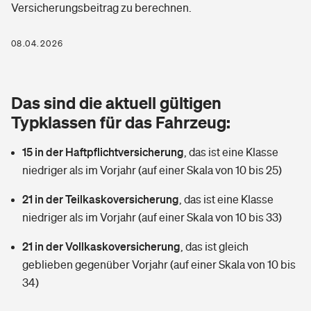
Versicherungsbeitrag zu berechnen.
Berufshaftpflichtversicherung
Rechts­schutz­ver­si­che­rung
Photovoltaik
Private Krankenversicherung
08.04.2026
Zur Übersicht
Fahrradversicherung
Wärmepumpen versichern
Zahnzusatzversicherung
Unfallversicherung
Tools
Das sind die aktuell gültigen
Glasversicherung
Dread-Disease-Versicherung
Typklassen für das Fahrzeug:
Kinderunfall­ver­si­che­rung
Rentenrechner: Wie viel Geld bekomme ich im Alter?
Vermieterrrechtsschutz
Tierkrankenversicherung
15 in der Haftpflichtversicherung
,
das ist eine Klasse
Kinderinvalidität
niedriger als im Vorjahr (auf einer Skala von 10 bis 25)
Wer versichert was: Jetzt Versicherer finden
Mietkautionsversicherung
Zur Übersicht
21 in der Teilkaskoversicherung
,
das ist eine Klasse
Reiseversicherung
Sie haben Fragen?
Restkreditversicherung
niedriger als im Vorjahr (auf einer Skala von 10 bis 33)
Tools
Hundehalter-Haftpflicht
21 in der Vollkaskoversicherung
,
das ist gleich
Zur Übersicht
geblieben gegenüber Vorjahr (auf einer Skala von 10 bis
Pferdehalter-Haftpflicht
Wer versichert was: Jetzt Versicherer finden
34)
Tools
Handyversicherung