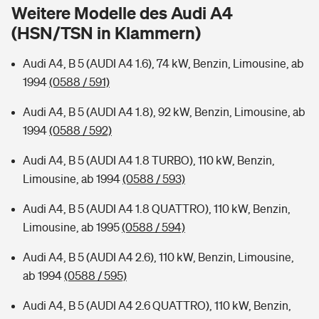
Sie haben Fragen?
Weitere Modelle des Audi A4
(HSN/TSN in Klammern)
Hochwasser-Check: Wie gefährdet ist Ihr Haus?
Private Cyberversicherung
Rentenrechner: Wie viel Geld bekomme ich im Alter?
Audi A4, B 5 (AUDI A4 1.6), 74 kW, Benzin, Limousine, ab
Wer versichert was: Jetzt Versicherer finden
Musikinstrumentenversicherung
1994
(0588 / 591)
Sie haben Fragen?
Zur Übersicht
Audi A4, B 5 (AUDI A4 1.8), 92 kW, Benzin, Limousine, ab
1994
(0588 / 592)
Tools
Audi A4, B 5 (AUDI A4 1.8 TURBO), 110 kW, Benzin,
Limousine, ab 1994
(0588 / 593)
Kinderunfall-Check: Mehr Sicherheit für deine Kids
Audi A4, B 5 (AUDI A4 1.8 QUATTRO), 110 kW, Benzin,
Limousine, ab 1995
(0588 / 594)
Typklassen: So ist Ihr Auto eingestuft
Audi A4, B 5 (AUDI A4 2.6), 110 kW, Benzin, Limousine,
ab 1994
(0588 / 595)
Sie haben Fragen?
Audi A4, B 5 (AUDI A4 2.6 QUATTRO), 110 kW, Benzin,