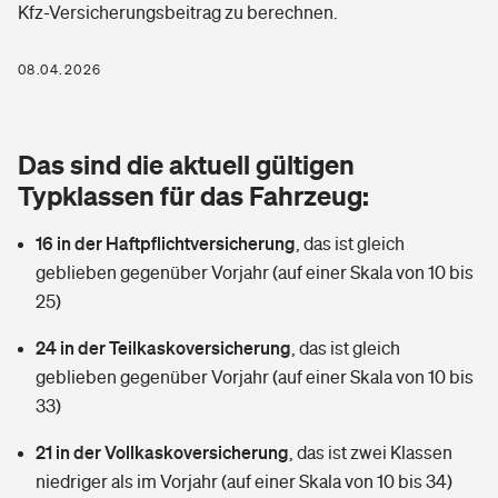
Kfz-Versicherungsbeitrag zu berechnen.
Berufshaftpflichtversicherung
Rechts­schutz­ver­si­che­rung
Photovoltaik
Private Krankenversicherung
08.04.2026
Zur Übersicht
Fahrradversicherung
Wärmepumpen versichern
Zahnzusatzversicherung
Unfallversicherung
Tools
Das sind die aktuell gültigen
Glasversicherung
Dread-Disease-Versicherung
Typklassen für das Fahrzeug:
Kinderunfall­ver­si­che­rung
Rentenrechner: Wie viel Geld bekomme ich im Alter?
Vermieterrrechtsschutz
Tierkrankenversicherung
16 in der Haftpflichtversicherung
,
das ist gleich
Kinderinvalidität
geblieben gegenüber Vorjahr (auf einer Skala von 10 bis
Wer versichert was: Jetzt Versicherer finden
Mietkautionsversicherung
Zur Übersicht
25)
Reiseversicherung
Sie haben Fragen?
Restkreditversicherung
24 in der Teilkaskoversicherung
,
das ist gleich
Tools
geblieben gegenüber Vorjahr (auf einer Skala von 10 bis
Hundehalter-Haftpflicht
Zur Übersicht
33)
Pferdehalter-Haftpflicht
Wer versichert was: Jetzt Versicherer finden
21 in der Vollkaskoversicherung
,
das ist zwei Klassen
Tools
niedriger als im Vorjahr (auf einer Skala von 10 bis 34)
Handyversicherung