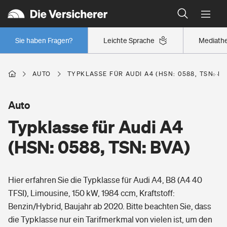
Typklassen: So ist Ihr Auto eingestuft
Wer versichert was: Jetzt Versicherer finden
Regionalklassen: So ist Ihre Region eingestuft
Sie haben Fragen?
Leichte Sprache
Mediath
Wer versichert was: Jetzt Versicherer finden
AUTO
TYPKLASSE FÜR AUDI A4 (HSN: 0588, TSN: BV
Beruf
Auto
Typklasse für Audi A4
Berufsunfähigkeitsversicherung
Wohnen
(HSN: 0588, TSN: BVA)
Erwerbsunfähigkeitsversicherung
Wohngebäudeversicherung
Hier erfahren Sie die Typklasse für Audi A4, B8 (A4 40
Freizeit
Grundfähigkeitsversicherung
TFSI), Limousine, 150 kW, 1984 ccm, Kraftstoff:
Hausratversicherung
Benzin/Hybrid, Baujahr ab 2020. Bitte beachten Sie, dass
Arbeitsrechtsschutz
Pri­vate Haft­pflicht­
die Typklasse nur ein Tarifmerkmal von vielen ist, um den
Gesundheit
Elementarversicherung