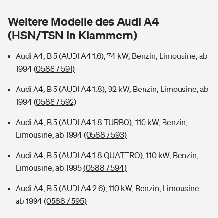
Sie haben Fragen?
Weitere Modelle des Audi A4
Hochwasser-Check: Wie gefährdet ist Ihr Haus?
Private Cyberversicherung
Rentenrechner: Wie viel Geld bekomme ich im Alter?
(HSN/TSN in Klammern)
Wer versichert was: Jetzt Versicherer finden
Musikinstrumentenversicherung
Audi A4, B 5 (AUDI A4 1.6), 74 kW, Benzin, Limousine, ab
1994
(0588 / 591)
Sie haben Fragen?
Zur Übersicht
Audi A4, B 5 (AUDI A4 1.8), 92 kW, Benzin, Limousine, ab
1994
(0588 / 592)
Tools
Audi A4, B 5 (AUDI A4 1.8 TURBO), 110 kW, Benzin,
Limousine, ab 1994
(0588 / 593)
Kinderunfall-Check: Mehr Sicherheit für deine Kids
Audi A4, B 5 (AUDI A4 1.8 QUATTRO), 110 kW, Benzin,
Typklassen: So ist Ihr Auto eingestuft
Limousine, ab 1995
(0588 / 594)
Audi A4, B 5 (AUDI A4 2.6), 110 kW, Benzin, Limousine,
Sie haben Fragen?
ab 1994
(0588 / 595)