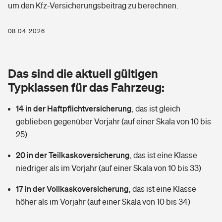
um den Kfz-Versicherungsbeitrag zu berechnen.
Berufshaftpflichtversicherung
Rechts­schutz­ver­si­che­rung
Photovoltaik
Private Krankenversicherung
08.04.2026
Zur Übersicht
Fahrradversicherung
Wärmepumpen versichern
Zahnzusatzversicherung
Unfallversicherung
Tools
Das sind die aktuell gültigen
Glasversicherung
Dread-Disease-Versicherung
Typklassen für das Fahrzeug:
Kinderunfall­ver­si­che­rung
Rentenrechner: Wie viel Geld bekomme ich im Alter?
Vermieterrrechtsschutz
Tierkrankenversicherung
14 in der Haftpflichtversicherung
,
das ist gleich
Kinderinvalidität
geblieben gegenüber Vorjahr (auf einer Skala von 10 bis
Wer versichert was: Jetzt Versicherer finden
Mietkautionsversicherung
Zur Übersicht
25)
Reiseversicherung
Sie haben Fragen?
Restkreditversicherung
20 in der Teilkaskoversicherung
,
das ist eine Klasse
Tools
niedriger als im Vorjahr (auf einer Skala von 10 bis 33)
Hundehalter-Haftpflicht
Zur Übersicht
17 in der Vollkaskoversicherung
,
das ist eine Klasse
Pferdehalter-Haftpflicht
Wer versichert was: Jetzt Versicherer finden
höher als im Vorjahr (auf einer Skala von 10 bis 34)
Tools
Handyversicherung