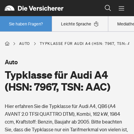
Typklassen: So ist Ihr Auto eingestuft
Wer versichert was: Jetzt Versicherer finden
Regionalklassen: So ist Ihre Region eingestuft
Sie haben Fragen?
Leichte Sprache
Mediath
Wer versichert was: Jetzt Versicherer finden
AUTO
TYPKLASSE FÜR AUDI A4 (HSN: 7967, TSN: AA
Beruf
Auto
Typklasse für Audi A4
Berufsunfähigkeitsversicherung
Wohnen
(HSN: 7967, TSN: AAC)
Erwerbsunfähigkeitsversicherung
Wohngebäudeversicherung
Hier erfahren Sie die Typklasse für Audi A4, QB6 (A4
Freizeit
Grundfähigkeitsversicherung
AVANT 2.0 TFSI QUATTRO DTM), Kombi, 162 kW, 1984
Hausratversicherung
ccm, Kraftstoff: Benzin, Baujahr ab 2005. Bitte beachten
Arbeitsrechtsschutz
Pri­vate Haft­pflicht­
Sie, dass die Typklasse nur ein Tarifmerkmal von vielen ist,
Gesundheit
Elementarversicherung