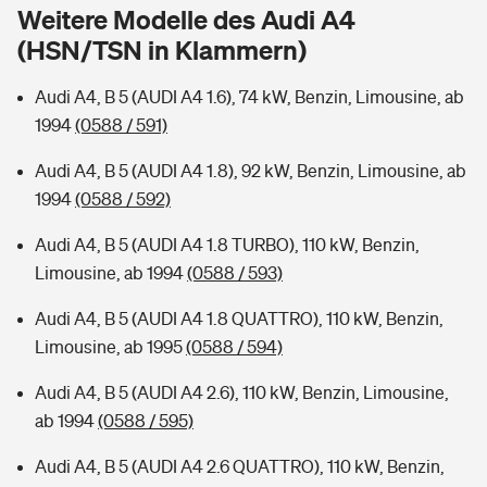
Sie haben Fragen?
Weitere Modelle des Audi A4
(HSN/TSN in Klammern)
Hochwasser-Check: Wie gefährdet ist Ihr Haus?
Private Cyberversicherung
Rentenrechner: Wie viel Geld bekomme ich im Alter?
Audi A4, B 5 (AUDI A4 1.6), 74 kW, Benzin, Limousine, ab
Wer versichert was: Jetzt Versicherer finden
Musikinstrumentenversicherung
1994
(0588 / 591)
Sie haben Fragen?
Zur Übersicht
Audi A4, B 5 (AUDI A4 1.8), 92 kW, Benzin, Limousine, ab
1994
(0588 / 592)
Tools
Audi A4, B 5 (AUDI A4 1.8 TURBO), 110 kW, Benzin,
Limousine, ab 1994
(0588 / 593)
Kinderunfall-Check: Mehr Sicherheit für deine Kids
Audi A4, B 5 (AUDI A4 1.8 QUATTRO), 110 kW, Benzin,
Limousine, ab 1995
(0588 / 594)
Typklassen: So ist Ihr Auto eingestuft
Audi A4, B 5 (AUDI A4 2.6), 110 kW, Benzin, Limousine,
ab 1994
(0588 / 595)
Sie haben Fragen?
Audi A4, B 5 (AUDI A4 2.6 QUATTRO), 110 kW, Benzin,