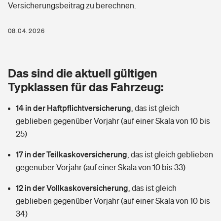
Versicherungsbeitrag zu berechnen.
Berufshaftpflichtversicherung
Rechts­schutz­ver­si­che­rung
Photovoltaik
Private Krankenversicherung
08.04.2026
Zur Übersicht
Fahrradversicherung
Wärmepumpen versichern
Zahnzusatzversicherung
Unfallversicherung
Tools
Das sind die aktuell gültigen
Glasversicherung
Dread-Disease-Versicherung
Typklassen für das Fahrzeug:
Kinderunfall­ver­si­che­rung
Rentenrechner: Wie viel Geld bekomme ich im Alter?
Vermieterrrechtsschutz
Tierkrankenversicherung
14 in der Haftpflichtversicherung
,
das ist gleich
Kinderinvalidität
geblieben gegenüber Vorjahr (auf einer Skala von 10 bis
Wer versichert was: Jetzt Versicherer finden
Mietkautionsversicherung
Zur Übersicht
25)
Reiseversicherung
Sie haben Fragen?
Restkreditversicherung
17 in der Teilkaskoversicherung
,
das ist gleich geblieben
Tools
gegenüber Vorjahr (auf einer Skala von 10 bis 33)
Hundehalter-Haftpflicht
Zur Übersicht
12 in der Vollkaskoversicherung
,
das ist gleich
Pferdehalter-Haftpflicht
Wer versichert was: Jetzt Versicherer finden
geblieben gegenüber Vorjahr (auf einer Skala von 10 bis
Tools
34)
Handyversicherung