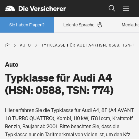
Typklassen: So ist Ihr Auto eingestuft
Wer versichert was: Jetzt Versicherer finden
Regionalklassen: So ist Ihre Region eingestuft
Sie haben Fragen?
Leichte Sprache
Mediath
Wer versichert was: Jetzt Versicherer finden
AUTO
TYPKLASSE FÜR AUDI A4 (HSN: 0588, TSN: 77
Beruf
Auto
Typklasse für Audi A4
Berufsunfähigkeitsversicherung
Wohnen
(HSN: 0588, TSN: 774)
Erwerbsunfähigkeitsversicherung
Wohngebäudeversicherung
Hier erfahren Sie die Typklasse für Audi A4, 8E (A4 AVANT
Freizeit
Grundfähigkeitsversicherung
1.8 TURBO QUATTRO), Kombi, 110 kW, 1781 ccm, Kraftstoff:
Hausratversicherung
Benzin, Baujahr ab 2001. Bitte beachten Sie, dass die
Arbeitsrechtsschutz
Pri­vate Haft­pflicht­
Typklasse nur ein Tarifmerkmal von vielen ist, um den Kfz-
Gesundheit
Elementarversicherung