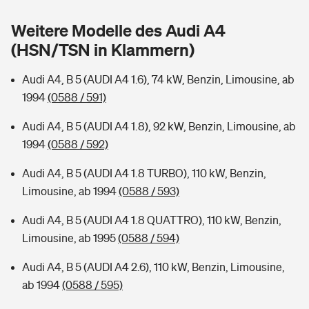
Sie haben Fragen?
Weitere Modelle des Audi A4
Hochwasser-Check: Wie gefährdet ist Ihr Haus?
Private Cyberversicherung
Rentenrechner: Wie viel Geld bekomme ich im Alter?
(HSN/TSN in Klammern)
Wer versichert was: Jetzt Versicherer finden
Musikinstrumentenversicherung
Audi A4, B 5 (AUDI A4 1.6), 74 kW, Benzin, Limousine, ab
1994
(0588 / 591)
Sie haben Fragen?
Zur Übersicht
Audi A4, B 5 (AUDI A4 1.8), 92 kW, Benzin, Limousine, ab
1994
(0588 / 592)
Tools
Audi A4, B 5 (AUDI A4 1.8 TURBO), 110 kW, Benzin,
Limousine, ab 1994
(0588 / 593)
Kinderunfall-Check: Mehr Sicherheit für deine Kids
Audi A4, B 5 (AUDI A4 1.8 QUATTRO), 110 kW, Benzin,
Typklassen: So ist Ihr Auto eingestuft
Limousine, ab 1995
(0588 / 594)
Audi A4, B 5 (AUDI A4 2.6), 110 kW, Benzin, Limousine,
Sie haben Fragen?
ab 1994
(0588 / 595)