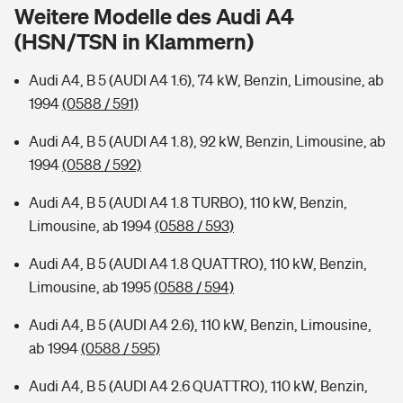
Sie haben Fragen?
Weitere Modelle des Audi A4
(HSN/TSN in Klammern)
Hochwasser-Check: Wie gefährdet ist Ihr Haus?
Private Cyberversicherung
Rentenrechner: Wie viel Geld bekomme ich im Alter?
Audi A4, B 5 (AUDI A4 1.6), 74 kW, Benzin, Limousine, ab
Wer versichert was: Jetzt Versicherer finden
Musikinstrumentenversicherung
1994
(0588 / 591)
Sie haben Fragen?
Zur Übersicht
Audi A4, B 5 (AUDI A4 1.8), 92 kW, Benzin, Limousine, ab
1994
(0588 / 592)
Tools
Audi A4, B 5 (AUDI A4 1.8 TURBO), 110 kW, Benzin,
Limousine, ab 1994
(0588 / 593)
Kinderunfall-Check: Mehr Sicherheit für deine Kids
Audi A4, B 5 (AUDI A4 1.8 QUATTRO), 110 kW, Benzin,
Limousine, ab 1995
(0588 / 594)
Typklassen: So ist Ihr Auto eingestuft
Audi A4, B 5 (AUDI A4 2.6), 110 kW, Benzin, Limousine,
ab 1994
(0588 / 595)
Sie haben Fragen?
Audi A4, B 5 (AUDI A4 2.6 QUATTRO), 110 kW, Benzin,