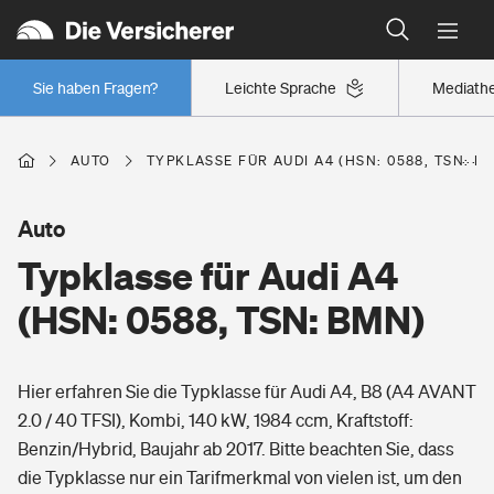
Typklassen: So ist Ihr Auto eingestuft
Wer versichert was: Jetzt Versicherer finden
Regionalklassen: So ist Ihre Region eingestuft
Sie haben Fragen?
Leichte Sprache
Mediath
Wer versichert was: Jetzt Versicherer finden
AUTO
TYPKLASSE FÜR AUDI A4 (HSN: 0588, TSN: B
Beruf
Auto
Typklasse für Audi A4
Berufsunfähigkeitsversicherung
Wohnen
(HSN: 0588, TSN: BMN)
Erwerbsunfähigkeitsversicherung
Wohngebäudeversicherung
Hier erfahren Sie die Typklasse für Audi A4, B8 (A4 AVANT
Freizeit
Grundfähigkeitsversicherung
2.0 / 40 TFSI), Kombi, 140 kW, 1984 ccm, Kraftstoff:
Hausratversicherung
Benzin/Hybrid, Baujahr ab 2017. Bitte beachten Sie, dass
Arbeitsrechtsschutz
Pri­vate Haft­pflicht­
die Typklasse nur ein Tarifmerkmal von vielen ist, um den
Gesundheit
Elementarversicherung