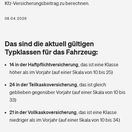
Kfz-Versicherungsbeitrag zu berechnen.
Berufshaftpflichtversicherung
Rechts­schutz­ver­si­che­rung
Photovoltaik
Private Krankenversicherung
08.04.2026
Zur Übersicht
Fahrradversicherung
Wärmepumpen versichern
Zahnzusatzversicherung
Unfallversicherung
Tools
Das sind die aktuell gültigen
Glasversicherung
Dread-Disease-Versicherung
Typklassen für das Fahrzeug:
Kinderunfall­ver­si­che­rung
Rentenrechner: Wie viel Geld bekomme ich im Alter?
Vermieterrrechtsschutz
Tierkrankenversicherung
14 in der Haftpflichtversicherung
,
das ist eine Klasse
Kinderinvalidität
höher als im Vorjahr (auf einer Skala von 10 bis 25)
Wer versichert was: Jetzt Versicherer finden
Mietkautionsversicherung
Zur Übersicht
24 in der Teilkaskoversicherung
,
das ist gleich
Reiseversicherung
Sie haben Fragen?
Restkreditversicherung
geblieben gegenüber Vorjahr (auf einer Skala von 10 bis
Tools
33)
Hundehalter-Haftpflicht
Zur Übersicht
21 in der Vollkaskoversicherung
,
das ist eine Klasse
Pferdehalter-Haftpflicht
Wer versichert was: Jetzt Versicherer finden
niedriger als im Vorjahr (auf einer Skala von 10 bis 34)
Tools
Handyversicherung