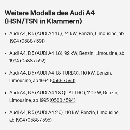
Sie haben Fragen?
Weitere Modelle des Audi A4
Hochwasser-Check: Wie gefährdet ist Ihr Haus?
Private Cyberversicherung
Rentenrechner: Wie viel Geld bekomme ich im Alter?
(HSN/TSN in Klammern)
Wer versichert was: Jetzt Versicherer finden
Musikinstrumentenversicherung
Audi A4, B 5 (AUDI A4 1.6), 74 kW, Benzin, Limousine, ab
1994
(0588 / 591)
Sie haben Fragen?
Zur Übersicht
Audi A4, B 5 (AUDI A4 1.8), 92 kW, Benzin, Limousine, ab
1994
(0588 / 592)
Tools
Audi A4, B 5 (AUDI A4 1.8 TURBO), 110 kW, Benzin,
Limousine, ab 1994
(0588 / 593)
Kinderunfall-Check: Mehr Sicherheit für deine Kids
Audi A4, B 5 (AUDI A4 1.8 QUATTRO), 110 kW, Benzin,
Typklassen: So ist Ihr Auto eingestuft
Limousine, ab 1995
(0588 / 594)
Audi A4, B 5 (AUDI A4 2.6), 110 kW, Benzin, Limousine,
Sie haben Fragen?
ab 1994
(0588 / 595)