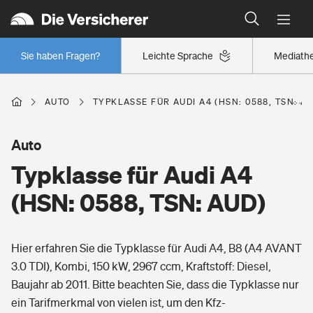
Typklassen: So ist Ihr Auto eingestuft
Wer versichert was: Jetzt Versicherer finden
Regionalklassen: So ist Ihre Region eingestuft
Sie haben Fragen?
Leichte Sprache
Mediath
Wer versichert was: Jetzt Versicherer finden
AUTO
TYPKLASSE FÜR AUDI A4 (HSN: 0588, TSN: A
Beruf
Auto
Typklasse für Audi A4
Berufsunfähigkeitsversicherung
Wohnen
(HSN: 0588, TSN: AUD)
Erwerbsunfähigkeitsversicherung
Wohngebäudeversicherung
Hier erfahren Sie die Typklasse für Audi A4, B8 (A4 AVANT
Freizeit
Grundfähigkeitsversicherung
3.0 TDI), Kombi, 150 kW, 2967 ccm, Kraftstoff: Diesel,
Hausratversicherung
Baujahr ab 2011. Bitte beachten Sie, dass die Typklasse nur
Arbeitsrechtsschutz
Pri­vate Haft­pflicht­
ein Tarifmerkmal von vielen ist, um den Kfz-
Gesundheit
Elementarversicherung