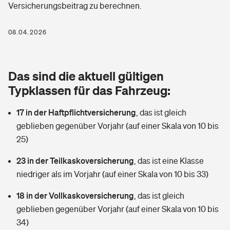
Versicherungsbeitrag zu berechnen.
Berufshaftpflichtversicherung
Rechts­schutz­ver­si­che­rung
Photovoltaik
Private Krankenversicherung
08.04.2026
Zur Übersicht
Fahrradversicherung
Wärmepumpen versichern
Zahnzusatzversicherung
Unfallversicherung
Tools
Das sind die aktuell gültigen
Glasversicherung
Dread-Disease-Versicherung
Typklassen für das Fahrzeug:
Kinderunfall­ver­si­che­rung
Rentenrechner: Wie viel Geld bekomme ich im Alter?
Vermieterrrechtsschutz
Tierkrankenversicherung
17 in der Haftpflichtversicherung
,
das ist gleich
Kinderinvalidität
geblieben gegenüber Vorjahr (auf einer Skala von 10 bis
Wer versichert was: Jetzt Versicherer finden
Mietkautionsversicherung
Zur Übersicht
25)
Reiseversicherung
Sie haben Fragen?
Restkreditversicherung
23 in der Teilkaskoversicherung
,
das ist eine Klasse
Tools
niedriger als im Vorjahr (auf einer Skala von 10 bis 33)
Hundehalter-Haftpflicht
Zur Übersicht
18 in der Vollkaskoversicherung
,
das ist gleich
Pferdehalter-Haftpflicht
Wer versichert was: Jetzt Versicherer finden
geblieben gegenüber Vorjahr (auf einer Skala von 10 bis
Tools
34)
Handyversicherung