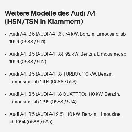
Sie haben Fragen?
Weitere Modelle des Audi A4
Hochwasser-Check: Wie gefährdet ist Ihr Haus?
Private Cyberversicherung
Rentenrechner: Wie viel Geld bekomme ich im Alter?
(HSN/TSN in Klammern)
Wer versichert was: Jetzt Versicherer finden
Musikinstrumentenversicherung
Audi A4, B 5 (AUDI A4 1.6), 74 kW, Benzin, Limousine, ab
1994
(0588 / 591)
Sie haben Fragen?
Zur Übersicht
Audi A4, B 5 (AUDI A4 1.8), 92 kW, Benzin, Limousine, ab
1994
(0588 / 592)
Tools
Audi A4, B 5 (AUDI A4 1.8 TURBO), 110 kW, Benzin,
Limousine, ab 1994
(0588 / 593)
Kinderunfall-Check: Mehr Sicherheit für deine Kids
Audi A4, B 5 (AUDI A4 1.8 QUATTRO), 110 kW, Benzin,
Typklassen: So ist Ihr Auto eingestuft
Limousine, ab 1995
(0588 / 594)
Audi A4, B 5 (AUDI A4 2.6), 110 kW, Benzin, Limousine,
Sie haben Fragen?
ab 1994
(0588 / 595)