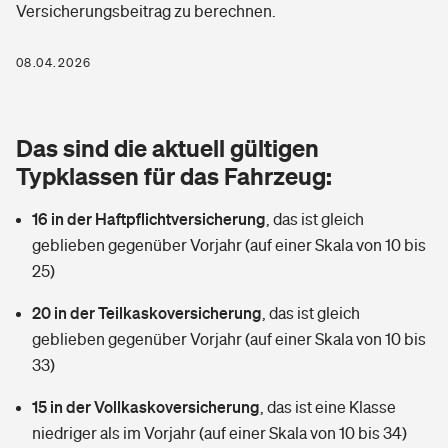
Versicherungsbeitrag zu berechnen.
Berufshaftpflichtversicherung
Rechts­schutz­ver­si­che­rung
Photovoltaik
Private Krankenversicherung
08.04.2026
Zur Übersicht
Fahrradversicherung
Wärmepumpen versichern
Zahnzusatzversicherung
Unfallversicherung
Tools
Das sind die aktuell gültigen
Glasversicherung
Dread-Disease-Versicherung
Typklassen für das Fahrzeug:
Kinderunfall­ver­si­che­rung
Rentenrechner: Wie viel Geld bekomme ich im Alter?
Vermieterrrechtsschutz
Tierkrankenversicherung
16 in der Haftpflichtversicherung
,
das ist gleich
Kinderinvalidität
geblieben gegenüber Vorjahr (auf einer Skala von 10 bis
Wer versichert was: Jetzt Versicherer finden
Mietkautionsversicherung
Zur Übersicht
25)
Reiseversicherung
Sie haben Fragen?
Restkreditversicherung
20 in der Teilkaskoversicherung
,
das ist gleich
Tools
geblieben gegenüber Vorjahr (auf einer Skala von 10 bis
Hundehalter-Haftpflicht
Zur Übersicht
33)
Pferdehalter-Haftpflicht
Wer versichert was: Jetzt Versicherer finden
15 in der Vollkaskoversicherung
,
das ist eine Klasse
Tools
niedriger als im Vorjahr (auf einer Skala von 10 bis 34)
Handyversicherung