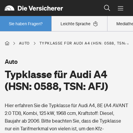
Typklassen: So ist Ihr Auto eingestuft
Wer versichert was: Jetzt Versicherer finden
Regionalklassen: So ist Ihre Region eingestuft
Sie haben Fragen?
Leichte Sprache
Mediath
Wer versichert was: Jetzt Versicherer finden
AUTO
TYPKLASSE FÜR AUDI A4 (HSN: 0588, TSN: AF
Beruf
Auto
Typklasse für Audi A4
Berufsunfähigkeitsversicherung
Wohnen
(HSN: 0588, TSN: AFJ)
Erwerbsunfähigkeitsversicherung
Wohngebäudeversicherung
Hier erfahren Sie die Typklasse für Audi A4, 8E (A4 AVANT
Freizeit
Grundfähigkeitsversicherung
2.0 TDI), Kombi, 125 kW, 1968 ccm, Kraftstoff: Diesel,
Hausratversicherung
Baujahr ab 2006. Bitte beachten Sie, dass die Typklasse
Arbeitsrechtsschutz
Pri­vate Haft­pflicht­
nur ein Tarifmerkmal von vielen ist, um den Kfz-
Gesundheit
Elementarversicherung