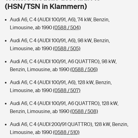
Sie haben Fragen?
(HSN/TSN in Klammern)
Hochwasser-Check: Wie gefährdet ist Ihr Haus?
Private Cyberversicherung
Rentenrechner: Wie viel Geld bekomme ich im Alter?
Audi A6, C 4 (AUDI 100/91, A6), 74 kW, Benzin,
Limousine, ab 1990
(0588 / 504)
Wer versichert was: Jetzt Versicherer finden
Musikinstrumentenversicherung
Audi A6, C 4 (AUDI 100/91, A6), 98 kW, Benzin,
Sie haben Fragen?
Zur Übersicht
Limousine, ab 1990
(0588 / 505)
Audi A6, C 4 (AUDI 100/91, A6 QUATTRO), 98 kW,
Tools
Benzin, Limousine, ab 1990
(0588 / 506)
Audi A6, C 4 (AUDI 100/91, A6), 128 kW, Benzin,
Kinderunfall-Check: Mehr Sicherheit für deine Kids
Limousine, ab 1990
(0588 / 507)
Audi A6, C 4 (AUDI 100/91, A6 QUATTRO), 128 kW,
Typklassen: So ist Ihr Auto eingestuft
Benzin, Limousine, ab 1990
(0588 / 508)
Sie haben Fragen?
Audi A6, C 4 (AUDI 200/91 QUATTRO), 128 kW, Benzin,
Limousine, ab 1990
(0588 / 510)