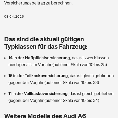
Versicherungsbeitrag zu berechnen.
Berufshaftpflichtversicherung
Rechts­schutz­ver­si­che­rung
Photovoltaik
Private Krankenversicherung
08.04.2026
Zur Übersicht
Fahrradversicherung
Wärmepumpen versichern
Zahnzusatzversicherung
Unfallversicherung
Tools
Das sind die aktuell gültigen
Glasversicherung
Dread-Disease-Versicherung
Typklassen für das Fahrzeug:
Kinderunfall­ver­si­che­rung
Rentenrechner: Wie viel Geld bekomme ich im Alter?
Vermieterrrechtsschutz
Tierkrankenversicherung
14 in der Haftpflichtversicherung
,
das ist zwei Klassen
Kinderinvalidität
niedriger als im Vorjahr (auf einer Skala von 10 bis 25)
Wer versichert was: Jetzt Versicherer finden
Mietkautionsversicherung
Zur Übersicht
15 in der Teilkaskoversicherung
,
das ist gleich geblieben
Reiseversicherung
Sie haben Fragen?
Restkreditversicherung
gegenüber Vorjahr (auf einer Skala von 10 bis 33)
Tools
Hundehalter-Haftpflicht
11 in der Vollkaskoversicherung
,
das ist gleich geblieben
Zur Übersicht
gegenüber Vorjahr (auf einer Skala von 10 bis 34)
Pferdehalter-Haftpflicht
Wer versichert was: Jetzt Versicherer finden
Tools
Weitere Modelle des Audi A6
Handyversicherung