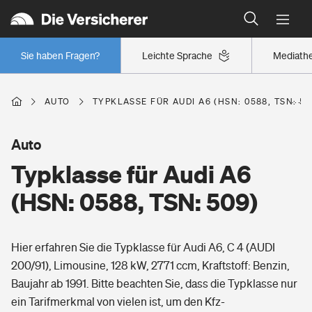
Typklassen: So ist Ihr Auto eingestuft
Wer versichert was: Jetzt Versicherer finden
Regionalklassen: So ist Ihre Region eingestuft
Sie haben Fragen?
Leichte Sprache
Mediath
Wer versichert was: Jetzt Versicherer finden
AUTO
TYPKLASSE FÜR AUDI A6 (HSN: 0588, TSN: 50
Beruf
Auto
Typklasse für Audi A6
Berufsunfähigkeitsversicherung
Wohnen
(HSN: 0588, TSN: 509)
Erwerbsunfähigkeitsversicherung
Wohngebäudeversicherung
Hier erfahren Sie die Typklasse für Audi A6, C 4 (AUDI
Freizeit
Grundfähigkeitsversicherung
200/91), Limousine, 128 kW, 2771 ccm, Kraftstoff: Benzin,
Hausratversicherung
Baujahr ab 1991. Bitte beachten Sie, dass die Typklasse nur
Arbeitsrechtsschutz
Pri­vate Haft­pflicht­
ein Tarifmerkmal von vielen ist, um den Kfz-
Gesundheit
Elementarversicherung