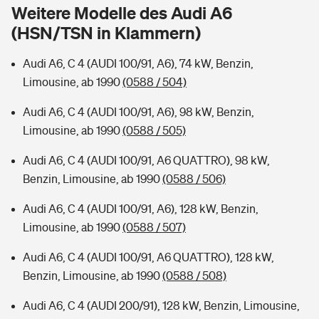
Sie haben Fragen?
Weitere Modelle des Audi A6
(HSN/TSN in Klammern)
Hochwasser-Check: Wie gefährdet ist Ihr Haus?
Private Cyberversicherung
Rentenrechner: Wie viel Geld bekomme ich im Alter?
Audi A6, C 4 (AUDI 100/91, A6), 74 kW, Benzin,
Wer versichert was: Jetzt Versicherer finden
Musikinstrumentenversicherung
Limousine, ab 1990
(0588 / 504)
Sie haben Fragen?
Zur Übersicht
Audi A6, C 4 (AUDI 100/91, A6), 98 kW, Benzin,
Limousine, ab 1990
(0588 / 505)
Tools
Audi A6, C 4 (AUDI 100/91, A6 QUATTRO), 98 kW,
Benzin, Limousine, ab 1990
(0588 / 506)
Kinderunfall-Check: Mehr Sicherheit für deine Kids
Audi A6, C 4 (AUDI 100/91, A6), 128 kW, Benzin,
Limousine, ab 1990
(0588 / 507)
Typklassen: So ist Ihr Auto eingestuft
Audi A6, C 4 (AUDI 100/91, A6 QUATTRO), 128 kW,
Benzin, Limousine, ab 1990
(0588 / 508)
Sie haben Fragen?
Audi A6, C 4 (AUDI 200/91), 128 kW, Benzin, Limousine,