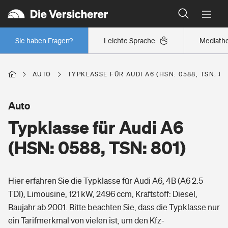
Typklassen: So ist Ihr Auto eingestuft
Wer versichert was: Jetzt Versicherer finden
Regionalklassen: So ist Ihre Region eingestuft
Sie haben Fragen?
Leichte Sprache
Mediath
Wer versichert was: Jetzt Versicherer finden
AUTO
TYPKLASSE FÜR AUDI A6 (HSN: 0588, TSN: 80
Beruf
Auto
Typklasse für Audi A6
Berufsunfähigkeitsversicherung
Wohnen
(HSN: 0588, TSN: 801)
Erwerbsunfähigkeitsversicherung
Wohngebäudeversicherung
Hier erfahren Sie die Typklasse für Audi A6, 4B (A6 2.5
Freizeit
Grundfähigkeitsversicherung
TDI), Limousine, 121 kW, 2496 ccm, Kraftstoff: Diesel,
Hausratversicherung
Baujahr ab 2001. Bitte beachten Sie, dass die Typklasse nur
Arbeitsrechtsschutz
Pri­vate Haft­pflicht­
ein Tarifmerkmal von vielen ist, um den Kfz-
Gesundheit
Elementarversicherung