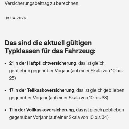
Versicherungsbeitrag zu berechnen.
Berufshaftpflichtversicherung
Rechts­schutz­ver­si­che­rung
Photovoltaik
Private Krankenversicherung
08.04.2026
Zur Übersicht
Fahrradversicherung
Wärmepumpen versichern
Zahnzusatzversicherung
Unfallversicherung
Tools
Das sind die aktuell gültigen
Glasversicherung
Dread-Disease-Versicherung
Typklassen für das Fahrzeug:
Kinderunfall­ver­si­che­rung
Rentenrechner: Wie viel Geld bekomme ich im Alter?
Vermieterrrechtsschutz
Tierkrankenversicherung
21 in der Haftpflichtversicherung
,
das ist gleich
Kinderinvalidität
geblieben gegenüber Vorjahr (auf einer Skala von 10 bis
Wer versichert was: Jetzt Versicherer finden
Mietkautionsversicherung
Zur Übersicht
25)
Reiseversicherung
Sie haben Fragen?
Restkreditversicherung
17 in der Teilkaskoversicherung
,
das ist gleich geblieben
Tools
gegenüber Vorjahr (auf einer Skala von 10 bis 33)
Hundehalter-Haftpflicht
Zur Übersicht
11 in der Vollkaskoversicherung
,
das ist gleich geblieben
Pferdehalter-Haftpflicht
Wer versichert was: Jetzt Versicherer finden
gegenüber Vorjahr (auf einer Skala von 10 bis 34)
Tools
Handyversicherung