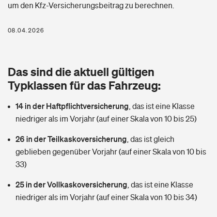
um den Kfz-Versicherungsbeitrag zu berechnen.
Berufshaftpflichtversicherung
Rechts­schutz­ver­si­che­rung
Photovoltaik
Private Krankenversicherung
08.04.2026
Zur Übersicht
Fahrradversicherung
Wärmepumpen versichern
Zahnzusatzversicherung
Unfallversicherung
Tools
Das sind die aktuell gültigen
Glasversicherung
Dread-Disease-Versicherung
Typklassen für das Fahrzeug:
Kinderunfall­ver­si­che­rung
Rentenrechner: Wie viel Geld bekomme ich im Alter?
Vermieterrrechtsschutz
Tierkrankenversicherung
14 in der Haftpflichtversicherung
,
das ist eine Klasse
Kinderinvalidität
niedriger als im Vorjahr (auf einer Skala von 10 bis 25)
Wer versichert was: Jetzt Versicherer finden
Mietkautionsversicherung
Zur Übersicht
26 in der Teilkaskoversicherung
,
das ist gleich
Reiseversicherung
Sie haben Fragen?
Restkreditversicherung
geblieben gegenüber Vorjahr (auf einer Skala von 10 bis
Tools
33)
Hundehalter-Haftpflicht
Zur Übersicht
25 in der Vollkaskoversicherung
,
das ist eine Klasse
Pferdehalter-Haftpflicht
Wer versichert was: Jetzt Versicherer finden
niedriger als im Vorjahr (auf einer Skala von 10 bis 34)
Tools
Handyversicherung