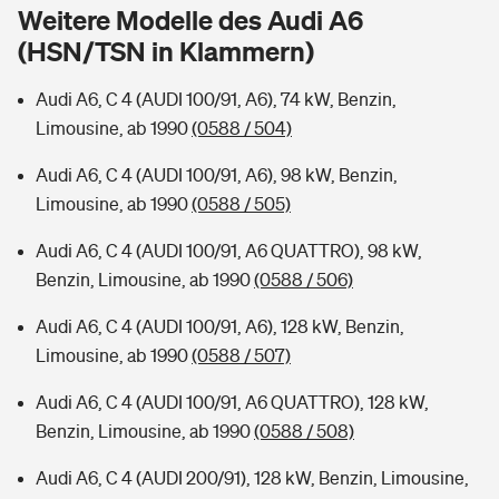
Sie haben Fragen?
Weitere Modelle des Audi A6
(HSN/TSN in Klammern)
Hochwasser-Check: Wie gefährdet ist Ihr Haus?
Private Cyberversicherung
Rentenrechner: Wie viel Geld bekomme ich im Alter?
Audi A6, C 4 (AUDI 100/91, A6), 74 kW, Benzin,
Wer versichert was: Jetzt Versicherer finden
Musikinstrumentenversicherung
Limousine, ab 1990
(0588 / 504)
Sie haben Fragen?
Zur Übersicht
Audi A6, C 4 (AUDI 100/91, A6), 98 kW, Benzin,
Limousine, ab 1990
(0588 / 505)
Tools
Audi A6, C 4 (AUDI 100/91, A6 QUATTRO), 98 kW,
Benzin, Limousine, ab 1990
(0588 / 506)
Kinderunfall-Check: Mehr Sicherheit für deine Kids
Audi A6, C 4 (AUDI 100/91, A6), 128 kW, Benzin,
Limousine, ab 1990
(0588 / 507)
Typklassen: So ist Ihr Auto eingestuft
Audi A6, C 4 (AUDI 100/91, A6 QUATTRO), 128 kW,
Benzin, Limousine, ab 1990
(0588 / 508)
Sie haben Fragen?
Audi A6, C 4 (AUDI 200/91), 128 kW, Benzin, Limousine,