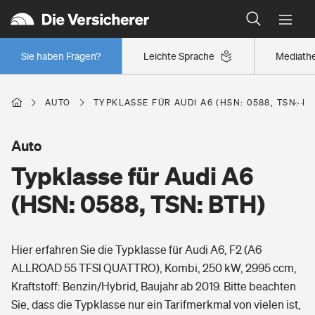
Typklassen: So ist Ihr Auto eingestuft
Wer versichert was: Jetzt Versicherer finden
Regionalklassen: So ist Ihre Region eingestuft
Sie haben Fragen?
Leichte Sprache
Mediath
Wer versichert was: Jetzt Versicherer finden
AUTO
TYPKLASSE FÜR AUDI A6 (HSN: 0588, TSN: B
Beruf
Auto
Typklasse für Audi A6
Berufsunfähigkeitsversicherung
Wohnen
(HSN: 0588, TSN: BTH)
Erwerbsunfähigkeitsversicherung
Wohngebäudeversicherung
Hier erfahren Sie die Typklasse für Audi A6, F2 (A6
Freizeit
Grundfähigkeitsversicherung
ALLROAD 55 TFSI QUATTRO), Kombi, 250 kW, 2995 ccm,
Hausratversicherung
Kraftstoff: Benzin/Hybrid, Baujahr ab 2019. Bitte beachten
Arbeitsrechtsschutz
Pri­vate Haft­pflicht­
Sie, dass die Typklasse nur ein Tarifmerkmal von vielen ist,
Gesundheit
Elementarversicherung