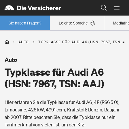
Typklassen: So ist Ihr Auto eingestuft
Wer versichert was: Jetzt Versicherer finden
Regionalklassen: So ist Ihre Region eingestuft
Sie haben Fragen?
Leichte Sprache
Mediath
Wer versichert was: Jetzt Versicherer finden
AUTO
TYPKLASSE FÜR AUDI A6 (HSN: 7967, TSN: AA
Beruf
Auto
Typklasse für Audi A6
Berufsunfähigkeitsversicherung
Wohnen
(HSN: 7967, TSN: AAJ)
Erwerbsunfähigkeitsversicherung
Wohngebäudeversicherung
Hier erfahren Sie die Typklasse für Audi A6, 4F (RS6 5.0),
Freizeit
Grundfähigkeitsversicherung
Limousine, 426 kW, 4991 ccm, Kraftstoff: Benzin, Baujahr
Hausratversicherung
ab 2007. Bitte beachten Sie, dass die Typklasse nur ein
Arbeitsrechtsschutz
Pri­vate Haft­pflicht­
Tarifmerkmal von vielen ist, um den Kfz-
Gesundheit
Elementarversicherung