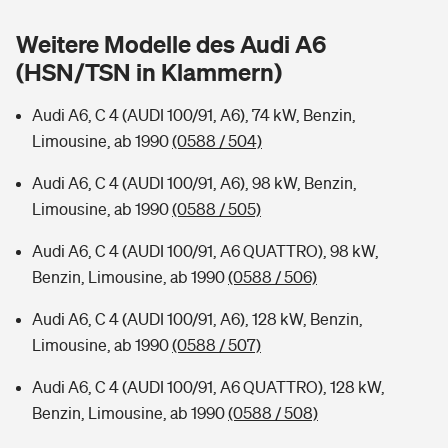
Sie haben Fragen?
Weitere Modelle des Audi A6
Hochwasser-Check: Wie gefährdet ist Ihr Haus?
Private Cyberversicherung
Rentenrechner: Wie viel Geld bekomme ich im Alter?
(HSN/TSN in Klammern)
Wer versichert was: Jetzt Versicherer finden
Musikinstrumentenversicherung
Audi A6, C 4 (AUDI 100/91, A6), 74 kW, Benzin,
Limousine, ab 1990
(0588 / 504)
Sie haben Fragen?
Zur Übersicht
Audi A6, C 4 (AUDI 100/91, A6), 98 kW, Benzin,
Limousine, ab 1990
(0588 / 505)
Tools
Audi A6, C 4 (AUDI 100/91, A6 QUATTRO), 98 kW,
Benzin, Limousine, ab 1990
(0588 / 506)
Kinderunfall-Check: Mehr Sicherheit für deine Kids
Audi A6, C 4 (AUDI 100/91, A6), 128 kW, Benzin,
Typklassen: So ist Ihr Auto eingestuft
Limousine, ab 1990
(0588 / 507)
Audi A6, C 4 (AUDI 100/91, A6 QUATTRO), 128 kW,
Sie haben Fragen?
Benzin, Limousine, ab 1990
(0588 / 508)