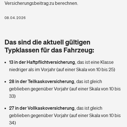
Versicherungsbeitrag zu berechnen.
Berufshaftpflichtversicherung
Rechts­schutz­ver­si­che­rung
Photovoltaik
Private Krankenversicherung
08.04.2026
Zur Übersicht
Fahrradversicherung
Wärmepumpen versichern
Zahnzusatzversicherung
Unfallversicherung
Tools
Das sind die aktuell gültigen
Glasversicherung
Dread-Disease-Versicherung
Typklassen für das Fahrzeug:
Kinderunfall­ver­si­che­rung
Rentenrechner: Wie viel Geld bekomme ich im Alter?
Vermieterrrechtsschutz
Tierkrankenversicherung
13 in der Haftpflichtversicherung
,
das ist eine Klasse
Kinderinvalidität
niedriger als im Vorjahr (auf einer Skala von 10 bis 25)
Wer versichert was: Jetzt Versicherer finden
Mietkautionsversicherung
Zur Übersicht
28 in der Teilkaskoversicherung
,
das ist gleich
Reiseversicherung
Sie haben Fragen?
Restkreditversicherung
geblieben gegenüber Vorjahr (auf einer Skala von 10 bis
Tools
33)
Hundehalter-Haftpflicht
Zur Übersicht
27 in der Vollkaskoversicherung
,
das ist gleich
Pferdehalter-Haftpflicht
Wer versichert was: Jetzt Versicherer finden
geblieben gegenüber Vorjahr (auf einer Skala von 10 bis
Tools
34)
Handyversicherung