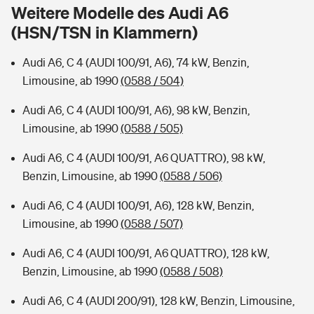
Sie haben Fragen?
Weitere Modelle des Audi A6
(HSN/TSN in Klammern)
Hochwasser-Check: Wie gefährdet ist Ihr Haus?
Private Cyberversicherung
Rentenrechner: Wie viel Geld bekomme ich im Alter?
Audi A6, C 4 (AUDI 100/91, A6), 74 kW, Benzin,
Wer versichert was: Jetzt Versicherer finden
Musikinstrumentenversicherung
Limousine, ab 1990
(0588 / 504)
Sie haben Fragen?
Zur Übersicht
Audi A6, C 4 (AUDI 100/91, A6), 98 kW, Benzin,
Limousine, ab 1990
(0588 / 505)
Tools
Audi A6, C 4 (AUDI 100/91, A6 QUATTRO), 98 kW,
Benzin, Limousine, ab 1990
(0588 / 506)
Kinderunfall-Check: Mehr Sicherheit für deine Kids
Audi A6, C 4 (AUDI 100/91, A6), 128 kW, Benzin,
Limousine, ab 1990
(0588 / 507)
Typklassen: So ist Ihr Auto eingestuft
Audi A6, C 4 (AUDI 100/91, A6 QUATTRO), 128 kW,
Benzin, Limousine, ab 1990
(0588 / 508)
Sie haben Fragen?
Audi A6, C 4 (AUDI 200/91), 128 kW, Benzin, Limousine,