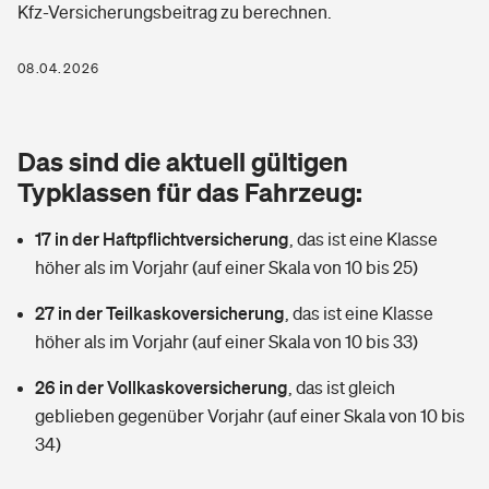
Kfz-Versicherungsbeitrag zu berechnen.
Berufshaftpflichtversicherung
Rechts­schutz­ver­si­che­rung
Photovoltaik
Private Krankenversicherung
08.04.2026
Zur Übersicht
Fahrradversicherung
Wärmepumpen versichern
Zahnzusatzversicherung
Unfallversicherung
Tools
Das sind die aktuell gültigen
Glasversicherung
Dread-Disease-Versicherung
Typklassen für das Fahrzeug:
Kinderunfall­ver­si­che­rung
Rentenrechner: Wie viel Geld bekomme ich im Alter?
Vermieterrrechtsschutz
Tierkrankenversicherung
17 in der Haftpflichtversicherung
,
das ist eine Klasse
Kinderinvalidität
höher als im Vorjahr (auf einer Skala von 10 bis 25)
Wer versichert was: Jetzt Versicherer finden
Mietkautionsversicherung
Zur Übersicht
27 in der Teilkaskoversicherung
,
das ist eine Klasse
Reiseversicherung
Sie haben Fragen?
Restkreditversicherung
höher als im Vorjahr (auf einer Skala von 10 bis 33)
Tools
Hundehalter-Haftpflicht
26 in der Vollkaskoversicherung
,
das ist gleich
Zur Übersicht
geblieben gegenüber Vorjahr (auf einer Skala von 10 bis
Pferdehalter-Haftpflicht
Wer versichert was: Jetzt Versicherer finden
34)
Tools
Handyversicherung