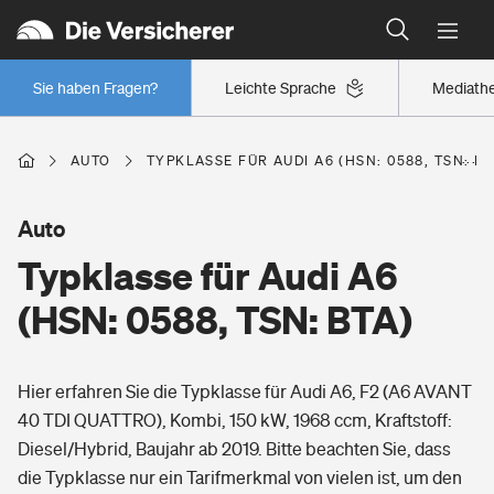
Typklassen: So ist Ihr Auto eingestuft
Wer versichert was: Jetzt Versicherer finden
Regionalklassen: So ist Ihre Region eingestuft
Sie haben Fragen?
Leichte Sprache
Mediath
Wer versichert was: Jetzt Versicherer finden
AUTO
TYPKLASSE FÜR AUDI A6 (HSN: 0588, TSN: BT
Beruf
Auto
Typklasse für Audi A6
Berufsunfähigkeitsversicherung
Wohnen
(HSN: 0588, TSN: BTA)
Erwerbsunfähigkeitsversicherung
Wohngebäudeversicherung
Hier erfahren Sie die Typklasse für Audi A6, F2 (A6 AVANT
Freizeit
Grundfähigkeitsversicherung
40 TDI QUATTRO), Kombi, 150 kW, 1968 ccm, Kraftstoff:
Hausratversicherung
Diesel/Hybrid, Baujahr ab 2019. Bitte beachten Sie, dass
Arbeitsrechtsschutz
Pri­vate Haft­pflicht­
die Typklasse nur ein Tarifmerkmal von vielen ist, um den
Gesundheit
Elementarversicherung