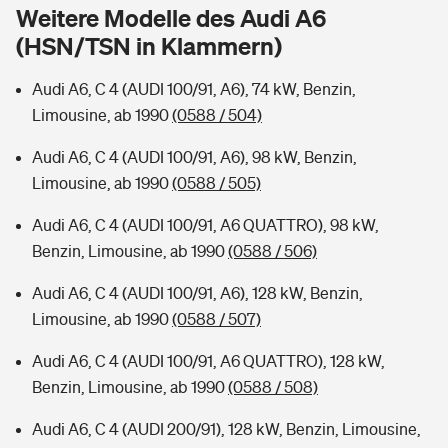
Sie haben Fragen?
Weitere Modelle des Audi A6
(HSN/TSN in Klammern)
Hochwasser-Check: Wie gefährdet ist Ihr Haus?
Private Cyberversicherung
Rentenrechner: Wie viel Geld bekomme ich im Alter?
Audi A6, C 4 (AUDI 100/91, A6), 74 kW, Benzin,
Wer versichert was: Jetzt Versicherer finden
Musikinstrumentenversicherung
Limousine, ab 1990
(0588 / 504)
Sie haben Fragen?
Zur Übersicht
Audi A6, C 4 (AUDI 100/91, A6), 98 kW, Benzin,
Limousine, ab 1990
(0588 / 505)
Tools
Audi A6, C 4 (AUDI 100/91, A6 QUATTRO), 98 kW,
Benzin, Limousine, ab 1990
(0588 / 506)
Kinderunfall-Check: Mehr Sicherheit für deine Kids
Audi A6, C 4 (AUDI 100/91, A6), 128 kW, Benzin,
Limousine, ab 1990
(0588 / 507)
Typklassen: So ist Ihr Auto eingestuft
Audi A6, C 4 (AUDI 100/91, A6 QUATTRO), 128 kW,
Benzin, Limousine, ab 1990
(0588 / 508)
Sie haben Fragen?
Audi A6, C 4 (AUDI 200/91), 128 kW, Benzin, Limousine,