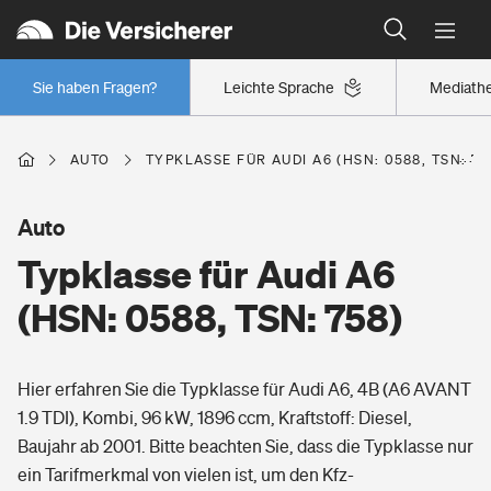
Typklassen: So ist Ihr Auto eingestuft
Wer versichert was: Jetzt Versicherer finden
Regionalklassen: So ist Ihre Region eingestuft
Sie haben Fragen?
Leichte Sprache
Mediath
Wer versichert was: Jetzt Versicherer finden
AUTO
TYPKLASSE FÜR AUDI A6 (HSN: 0588, TSN: 75
Beruf
Auto
Typklasse für Audi A6
Berufsunfähigkeitsversicherung
Wohnen
(HSN: 0588, TSN: 758)
Erwerbsunfähigkeitsversicherung
Wohngebäudeversicherung
Hier erfahren Sie die Typklasse für Audi A6, 4B (A6 AVANT
Freizeit
Grundfähigkeitsversicherung
1.9 TDI), Kombi, 96 kW, 1896 ccm, Kraftstoff: Diesel,
Hausratversicherung
Baujahr ab 2001. Bitte beachten Sie, dass die Typklasse nur
Arbeitsrechtsschutz
Pri­vate Haft­pflicht­
ein Tarifmerkmal von vielen ist, um den Kfz-
Gesundheit
Elementarversicherung