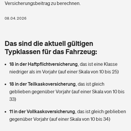
Versicherungsbeitrag zu berechnen.
Berufshaftpflichtversicherung
Rechts­schutz­ver­si­che­rung
Photovoltaik
Private Krankenversicherung
08.04.2026
Zur Übersicht
Fahrradversicherung
Wärmepumpen versichern
Zahnzusatzversicherung
Unfallversicherung
Tools
Das sind die aktuell gültigen
Glasversicherung
Dread-Disease-Versicherung
Typklassen für das Fahrzeug:
Kinderunfall­ver­si­che­rung
Rentenrechner: Wie viel Geld bekomme ich im Alter?
Vermieterrrechtsschutz
Tierkrankenversicherung
18 in der Haftpflichtversicherung
,
das ist eine Klasse
Kinderinvalidität
niedriger als im Vorjahr (auf einer Skala von 10 bis 25)
Wer versichert was: Jetzt Versicherer finden
Mietkautionsversicherung
Zur Übersicht
18 in der Teilkaskoversicherung
,
das ist gleich
Reiseversicherung
Sie haben Fragen?
Restkreditversicherung
geblieben gegenüber Vorjahr (auf einer Skala von 10 bis
Tools
33)
Hundehalter-Haftpflicht
Zur Übersicht
11 in der Vollkaskoversicherung
,
das ist gleich geblieben
Pferdehalter-Haftpflicht
Wer versichert was: Jetzt Versicherer finden
gegenüber Vorjahr (auf einer Skala von 10 bis 34)
Tools
Handyversicherung