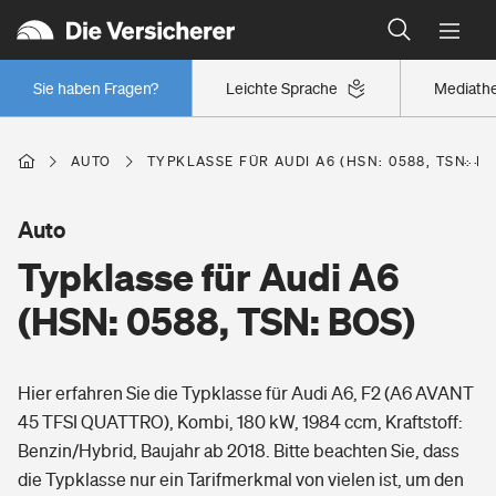
Typklassen: So ist Ihr Auto eingestuft
Wer versichert was: Jetzt Versicherer finden
Regionalklassen: So ist Ihre Region eingestuft
Sie haben Fragen?
Leichte Sprache
Mediath
Wer versichert was: Jetzt Versicherer finden
AUTO
TYPKLASSE FÜR AUDI A6 (HSN: 0588, TSN: B
Beruf
Auto
Typklasse für Audi A6
Berufsunfähigkeitsversicherung
Wohnen
(HSN: 0588, TSN: BOS)
Erwerbsunfähigkeitsversicherung
Wohngebäudeversicherung
Hier erfahren Sie die Typklasse für Audi A6, F2 (A6 AVANT
Freizeit
Grundfähigkeitsversicherung
45 TFSI QUATTRO), Kombi, 180 kW, 1984 ccm, Kraftstoff:
Hausratversicherung
Benzin/Hybrid, Baujahr ab 2018. Bitte beachten Sie, dass
Arbeitsrechtsschutz
Pri­vate Haft­pflicht­
die Typklasse nur ein Tarifmerkmal von vielen ist, um den
Gesundheit
Elementarversicherung