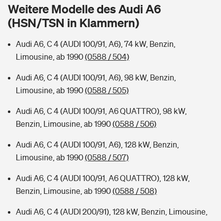
Sie haben Fragen?
Weitere Modelle des Audi A6
(HSN/TSN in Klammern)
Hochwasser-Check: Wie gefährdet ist Ihr Haus?
Private Cyberversicherung
Rentenrechner: Wie viel Geld bekomme ich im Alter?
Audi A6, C 4 (AUDI 100/91, A6), 74 kW, Benzin,
Wer versichert was: Jetzt Versicherer finden
Musikinstrumentenversicherung
Limousine, ab 1990
(0588 / 504)
Sie haben Fragen?
Zur Übersicht
Audi A6, C 4 (AUDI 100/91, A6), 98 kW, Benzin,
Limousine, ab 1990
(0588 / 505)
Tools
Audi A6, C 4 (AUDI 100/91, A6 QUATTRO), 98 kW,
Benzin, Limousine, ab 1990
(0588 / 506)
Kinderunfall-Check: Mehr Sicherheit für deine Kids
Audi A6, C 4 (AUDI 100/91, A6), 128 kW, Benzin,
Limousine, ab 1990
(0588 / 507)
Typklassen: So ist Ihr Auto eingestuft
Audi A6, C 4 (AUDI 100/91, A6 QUATTRO), 128 kW,
Benzin, Limousine, ab 1990
(0588 / 508)
Sie haben Fragen?
Audi A6, C 4 (AUDI 200/91), 128 kW, Benzin, Limousine,