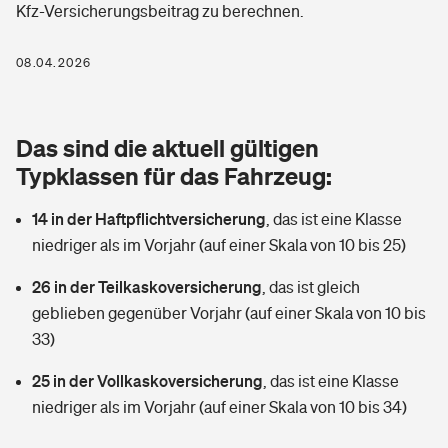
Kfz-Versicherungsbeitrag zu berechnen.
Berufshaftpflichtversicherung
Rechts­schutz­ver­si­che­rung
Photovoltaik
Private Krankenversicherung
08.04.2026
Zur Übersicht
Fahrradversicherung
Wärmepumpen versichern
Zahnzusatzversicherung
Unfallversicherung
Tools
Das sind die aktuell gültigen
Glasversicherung
Dread-Disease-Versicherung
Typklassen für das Fahrzeug:
Kinderunfall­ver­si­che­rung
Rentenrechner: Wie viel Geld bekomme ich im Alter?
Vermieterrrechtsschutz
Tierkrankenversicherung
14 in der Haftpflichtversicherung
,
das ist eine Klasse
Kinderinvalidität
niedriger als im Vorjahr (auf einer Skala von 10 bis 25)
Wer versichert was: Jetzt Versicherer finden
Mietkautionsversicherung
Zur Übersicht
26 in der Teilkaskoversicherung
,
das ist gleich
Reiseversicherung
Sie haben Fragen?
Restkreditversicherung
geblieben gegenüber Vorjahr (auf einer Skala von 10 bis
Tools
33)
Hundehalter-Haftpflicht
Zur Übersicht
25 in der Vollkaskoversicherung
,
das ist eine Klasse
Pferdehalter-Haftpflicht
Wer versichert was: Jetzt Versicherer finden
niedriger als im Vorjahr (auf einer Skala von 10 bis 34)
Tools
Handyversicherung