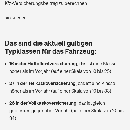
Kfz-Versicherungsbeitrag zu berechnen.
Berufshaftpflichtversicherung
Rechts­schutz­ver­si­che­rung
Photovoltaik
Private Krankenversicherung
08.04.2026
Zur Übersicht
Fahrradversicherung
Wärmepumpen versichern
Zahnzusatzversicherung
Unfallversicherung
Tools
Das sind die aktuell gültigen
Glasversicherung
Dread-Disease-Versicherung
Typklassen für das Fahrzeug:
Kinderunfall­ver­si­che­rung
Rentenrechner: Wie viel Geld bekomme ich im Alter?
Vermieterrrechtsschutz
Tierkrankenversicherung
16 in der Haftpflichtversicherung
,
das ist eine Klasse
Kinderinvalidität
höher als im Vorjahr (auf einer Skala von 10 bis 25)
Wer versichert was: Jetzt Versicherer finden
Mietkautionsversicherung
Zur Übersicht
27 in der Teilkaskoversicherung
,
das ist eine Klasse
Reiseversicherung
Sie haben Fragen?
Restkreditversicherung
höher als im Vorjahr (auf einer Skala von 10 bis 33)
Tools
Hundehalter-Haftpflicht
26 in der Vollkaskoversicherung
,
das ist gleich
Zur Übersicht
geblieben gegenüber Vorjahr (auf einer Skala von 10 bis
Pferdehalter-Haftpflicht
Wer versichert was: Jetzt Versicherer finden
34)
Tools
Handyversicherung