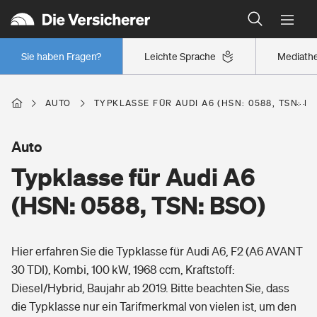
Typklassen: So ist Ihr Auto eingestuft
Wer versichert was: Jetzt Versicherer finden
Regionalklassen: So ist Ihre Region eingestuft
Sie haben Fragen?
Leichte Sprache
Mediath
Wer versichert was: Jetzt Versicherer finden
AUTO
TYPKLASSE FÜR AUDI A6 (HSN: 0588, TSN: B
Beruf
Auto
Typklasse für Audi A6
Berufsunfähigkeitsversicherung
Wohnen
(HSN: 0588, TSN: BSO)
Erwerbsunfähigkeitsversicherung
Wohngebäudeversicherung
Hier erfahren Sie die Typklasse für Audi A6, F2 (A6 AVANT
Freizeit
Grundfähigkeitsversicherung
30 TDI), Kombi, 100 kW, 1968 ccm, Kraftstoff:
Hausratversicherung
Diesel/Hybrid, Baujahr ab 2019. Bitte beachten Sie, dass
Arbeitsrechtsschutz
Pri­vate Haft­pflicht­
die Typklasse nur ein Tarifmerkmal von vielen ist, um den
Gesundheit
Elementarversicherung