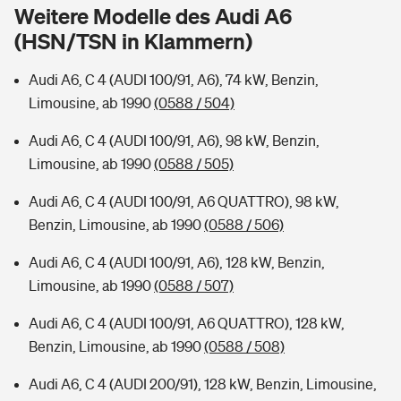
Sie haben Fragen?
Weitere Modelle des Audi A6
(HSN/TSN in Klammern)
Hochwasser-Check: Wie gefährdet ist Ihr Haus?
Private Cyberversicherung
Rentenrechner: Wie viel Geld bekomme ich im Alter?
Audi A6, C 4 (AUDI 100/91, A6), 74 kW, Benzin,
Wer versichert was: Jetzt Versicherer finden
Musikinstrumentenversicherung
Limousine, ab 1990
(0588 / 504)
Sie haben Fragen?
Zur Übersicht
Audi A6, C 4 (AUDI 100/91, A6), 98 kW, Benzin,
Limousine, ab 1990
(0588 / 505)
Tools
Audi A6, C 4 (AUDI 100/91, A6 QUATTRO), 98 kW,
Benzin, Limousine, ab 1990
(0588 / 506)
Kinderunfall-Check: Mehr Sicherheit für deine Kids
Audi A6, C 4 (AUDI 100/91, A6), 128 kW, Benzin,
Limousine, ab 1990
(0588 / 507)
Typklassen: So ist Ihr Auto eingestuft
Audi A6, C 4 (AUDI 100/91, A6 QUATTRO), 128 kW,
Benzin, Limousine, ab 1990
(0588 / 508)
Sie haben Fragen?
Audi A6, C 4 (AUDI 200/91), 128 kW, Benzin, Limousine,