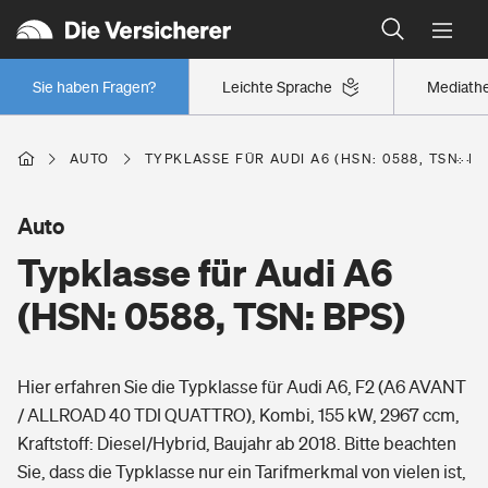
Typklassen: So ist Ihr Auto eingestuft
Wer versichert was: Jetzt Versicherer finden
Regionalklassen: So ist Ihre Region eingestuft
Sie haben Fragen?
Leichte Sprache
Mediath
Wer versichert was: Jetzt Versicherer finden
AUTO
TYPKLASSE FÜR AUDI A6 (HSN: 0588, TSN: BP
Beruf
Auto
Typklasse für Audi A6
Berufsunfähigkeitsversicherung
Wohnen
(HSN: 0588, TSN: BPS)
Erwerbsunfähigkeitsversicherung
Wohngebäudeversicherung
Hier erfahren Sie die Typklasse für Audi A6, F2 (A6 AVANT
Freizeit
Grundfähigkeitsversicherung
/ ALLROAD 40 TDI QUATTRO), Kombi, 155 kW, 2967 ccm,
Hausratversicherung
Kraftstoff: Diesel/Hybrid, Baujahr ab 2018. Bitte beachten
Arbeitsrechtsschutz
Pri­vate Haft­pflicht­
Sie, dass die Typklasse nur ein Tarifmerkmal von vielen ist,
Gesundheit
Elementarversicherung