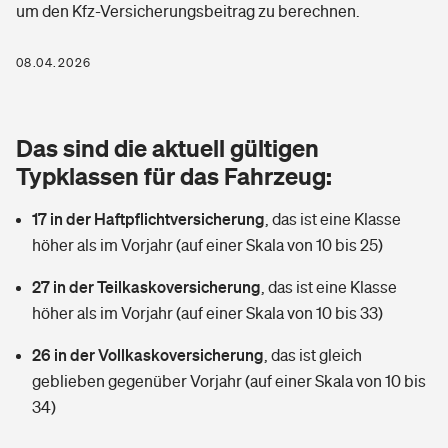
um den Kfz-Versicherungsbeitrag zu berechnen.
Berufshaftpflichtversicherung
Rechts­schutz­ver­si­che­rung
Photovoltaik
Private Krankenversicherung
08.04.2026
Zur Übersicht
Fahrradversicherung
Wärmepumpen versichern
Zahnzusatzversicherung
Unfallversicherung
Tools
Das sind die aktuell gültigen
Glasversicherung
Dread-Disease-Versicherung
Typklassen für das Fahrzeug:
Kinderunfall­ver­si­che­rung
Rentenrechner: Wie viel Geld bekomme ich im Alter?
Vermieterrrechtsschutz
Tierkrankenversicherung
17 in der Haftpflichtversicherung
,
das ist eine Klasse
Kinderinvalidität
höher als im Vorjahr (auf einer Skala von 10 bis 25)
Wer versichert was: Jetzt Versicherer finden
Mietkautionsversicherung
Zur Übersicht
27 in der Teilkaskoversicherung
,
das ist eine Klasse
Reiseversicherung
Sie haben Fragen?
Restkreditversicherung
höher als im Vorjahr (auf einer Skala von 10 bis 33)
Tools
Hundehalter-Haftpflicht
26 in der Vollkaskoversicherung
,
das ist gleich
Zur Übersicht
geblieben gegenüber Vorjahr (auf einer Skala von 10 bis
Pferdehalter-Haftpflicht
Wer versichert was: Jetzt Versicherer finden
34)
Tools
Handyversicherung