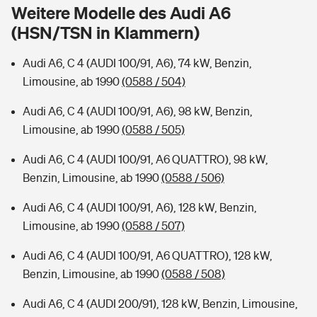
Sie haben Fragen?
Weitere Modelle des Audi A6
(HSN/TSN in Klammern)
Hochwasser-Check: Wie gefährdet ist Ihr Haus?
Private Cyberversicherung
Rentenrechner: Wie viel Geld bekomme ich im Alter?
Audi A6, C 4 (AUDI 100/91, A6), 74 kW, Benzin,
Wer versichert was: Jetzt Versicherer finden
Musikinstrumentenversicherung
Limousine, ab 1990
(0588 / 504)
Sie haben Fragen?
Zur Übersicht
Audi A6, C 4 (AUDI 100/91, A6), 98 kW, Benzin,
Limousine, ab 1990
(0588 / 505)
Tools
Audi A6, C 4 (AUDI 100/91, A6 QUATTRO), 98 kW,
Benzin, Limousine, ab 1990
(0588 / 506)
Kinderunfall-Check: Mehr Sicherheit für deine Kids
Audi A6, C 4 (AUDI 100/91, A6), 128 kW, Benzin,
Limousine, ab 1990
(0588 / 507)
Typklassen: So ist Ihr Auto eingestuft
Audi A6, C 4 (AUDI 100/91, A6 QUATTRO), 128 kW,
Benzin, Limousine, ab 1990
(0588 / 508)
Sie haben Fragen?
Audi A6, C 4 (AUDI 200/91), 128 kW, Benzin, Limousine,